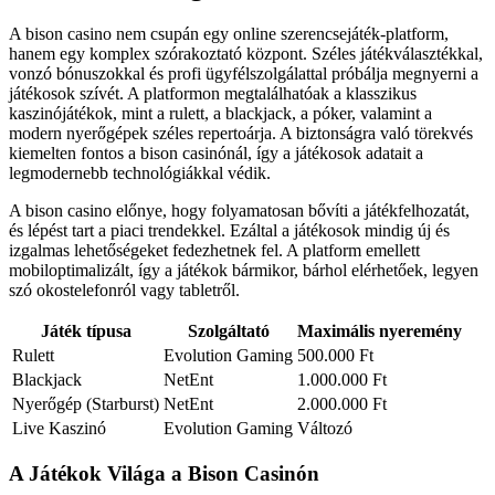
A bison casino nem csupán egy online szerencsejáték-platform,
hanem egy komplex szórakoztató központ. Széles játékválasztékkal,
vonzó bónuszokkal és profi ügyfélszolgálattal próbálja megnyerni a
játékosok szívét. A platformon megtalálhatóak a klasszikus
kaszinójátékok, mint a rulett, a blackjack, a póker, valamint a
modern nyerőgépek széles repertoárja. A biztonságra való törekvés
kiemelten fontos a bison casinónál, így a játékosok adatait a
legmodernebb technológiákkal védik.
A bison casino előnye, hogy folyamatosan bővíti a játékfelhozatát,
és lépést tart a piaci trendekkel. Ezáltal a játékosok mindig új és
izgalmas lehetőségeket fedezhetnek fel. A platform emellett
mobiloptimalizált, így a játékok bármikor, bárhol elérhetőek, legyen
szó okostelefonról vagy tabletről.
Játék típusa
Szolgáltató
Maximális nyeremény
Rulett
Evolution Gaming
500.000 Ft
Blackjack
NetEnt
1.000.000 Ft
Nyerőgép (Starburst)
NetEnt
2.000.000 Ft
Live Kaszinó
Evolution Gaming
Változó
A Játékok Világa a Bison Casinón