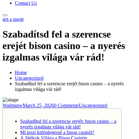
Contact Us
get a quote
Szabadítsd fel a szerencse
erejét bison casino – a nyerés
izgalmas világa vár rád!
Home
Uncategorized
Szabadítsd fel a szerencse erejét bison casino – a nyerés
izgalmas világa vár rád!
l
l
Wadminw
March 25, 2026
0 Comments
Uncategorized
Szabadítsd fel a szerencse erejét: bison casino – a
nyerés izgalmas világa vár rád!
Mi teszi különlegessé a bison casinót?
A Játékok Világa a Bison Casinón