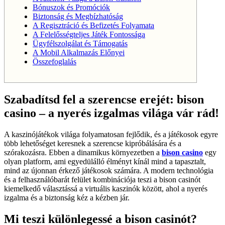
Bónuszok és Promóciók
Biztonság és Megbízhatóság
A Regisztráció és Befizetés Folyamata
A Felelősségteljes Játék Fontossága
Ügyfélszolgálat és Támogatás
A Mobil Alkalmazás Előnyei
Összefoglalás
Szabadítsd fel a szerencse erejét: bison
casino – a nyerés izgalmas világa vár rád!
A kaszinójátékok világa folyamatosan fejlődik, és a játékosok egyre
több lehetőséget keresnek a szerencse kipróbálására és a
szórakozásra. Ebben a dinamikus környezetben a
bison casino
egy
olyan platform, ami egyedülálló élményt kínál mind a tapasztalt,
mind az újonnan érkező játékosok számára. A modern technológia
és a felhasználóbarát felület kombinációja teszi a bison casinót
kiemelkedő választássá a virtuális kaszinók között, ahol a nyerés
izgalma és a biztonság kéz a kézben jár.
Mi teszi különlegessé a bison casinót?