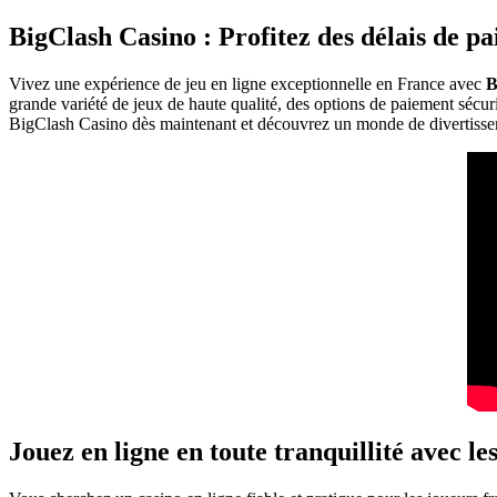
BigClash Casino : Profitez des délais de p
Vivez une expérience de jeu en ligne exceptionnelle en France avec
B
grande variété de jeux de haute qualité, des options de paiement sécur
BigClash Casino dès maintenant et découvrez un monde de divertisseme
Jouez en ligne en toute tranquillité avec l