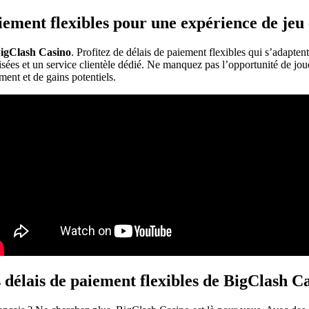
aiement flexibles pour une expérience de jeu
igClash Casino
. Profitez de délais de paiement flexibles qui s’adapten
isées et un service clientèle dédié. Ne manquez pas l’opportunité de jou
nt et de gains potentiels.
es délais de paiement flexibles de BigClash 