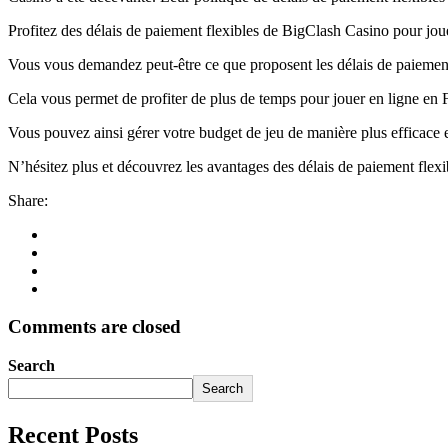
Profitez des délais de paiement flexibles de BigClash Casino pour jou
Vous vous demandez peut-être ce que proposent les délais de paiemen
Cela vous permet de profiter de plus de temps pour jouer en ligne en F
Vous pouvez ainsi gérer votre budget de jeu de manière plus efficace e
N’hésitez plus et découvrez les avantages des délais de paiement flex
Share:
Comments are closed
Search
Search
Recent Posts