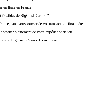
er en ligne en France.
t flexibles de BigClash Casino ?
rance, sans vous soucier de vos transactions financières.
t profiter pleinement de votre expérience de jeu.
ibles de BigClash Casino dès maintenant !