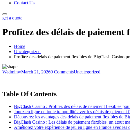
Contact Us
get a quote
Profitez des délais de paiement 
Home
Uncategorized
Profitez des délais de paiement flexibles de BigClash Casino po
Wadminw
March 21, 2026
0 Comments
Uncategorized
Table Of Contents
BigClash Casino : Profitez des délais de paiement flexibles pou
Jouez en ligne en toute tranquillité avec les délais de paiement
Découvrez les avantages des délais de paiement flexibles de Bi
BigClash Casino : Les délais de paiement flexibles, un atout ma
Améliorez votre expérience de jeu en ligne en France avec les 