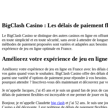
BigClash Casino : Les délais de paiement f
Le BigClash Casino se distingue des autres casinos en ligne en offrant 
en toute simplicité et en toute sécurité, sans avoir à attendre de longu
méthodes de paiement proposées sont variées et adaptées aux besoins d
expérience de jeu en ligne optimale en France.
Améliorez votre expérience de jeu en ligne
Améliorez votre expérience de jeu en ligne en France avec les délais d
vos gains quand vous le souhaitez. BigClash Casino offre des délais de
parmi une variété d’options de paiement pour répondre à vos besoins. Q
pourquoi attendre ? Inscrivez-vous dès maintenant et découvrez par 
Je m’appelle Jacques, j’ai 45 ans et je suis un grand fan de jeux de c
délais de paiement flexibles est incroyable et me permet de jouer en
Bonjour, je m’appelle Claudette
big clash
et j’ai 52 ans. Je suis une 
Casino a été décevante. Leur politique de délais de paiement flexibles