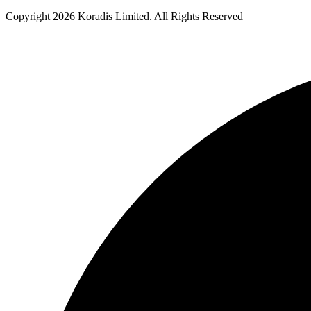
Copyright 2026 Koradis Limited. All Rights Reserved