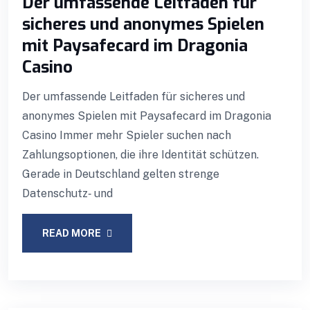
Der umfassende Leitfaden für
sicheres und anonymes Spielen
nel
mit Paysafecard im Dragonia
nel
Casino
nel
Der umfassende Leitfaden für sicheres und
nel
anonymes Spielen mit Paysafecard im Dragonia
Casino Immer mehr Spieler suchen nach
ın al
Zahlungsoptionen, die ihre Identität schützen.
Gerade in Deutschland gelten strenge
anel
Datenschutz‑ und
anel
READ MORE
anel
anel
anel