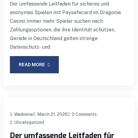
nel
Der umfassende Leitfaden für sicheres und
anonymes Spielen mit Paysafecard im Dragonia
nel
Casino Immer mehr Spieler suchen nach
nel
Zahlungsoptionen, die ihre Identität schützen.
Gerade in Deutschland gelten strenge
nel
Datenschutz‑ und
nel
READ MORE
nel
nel
nel
nel
Wadminw
March 21, 2026
0 Comments
Uncategorized
nel
Der umfassende Leitfaden für