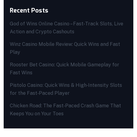
Recent Posts
God of Wins Online Casino – Fast‑Track Slots, Live
anel
Action and Crypto Cashouts
Winz Casino Mobile Review: Quick Wins and Fast
Play
ort
Rooster Bet Casino: Quick Mobile Gameplay for
ort
Fast Wins
Pistolo Casino: Quick Wins & High‑Intensity Slots
for the Fast‑Paced Player
Chicken Road: The Fast‑Paced Crash Game That
Keeps You on Your Toes