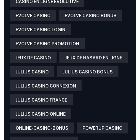
CASINO EN LIGNE ÉVOLUTIVE
EVOLVE CASINO
EVOLVE CASINO BONUS
EVOLVE CASINO LOGIN
EVOLVE CASINO PROMOTION
JEUX DE CASINO
JEUX DE HASARD EN LIGNE
JULIUS CASINO
JULIUS CASINO BONUS
JULIUS CASINO CONNEXION
JULIUS CASINO FRANCE
JULIUS CASINO ONLINE
ONLINE-CASINO-BONUS
POWERUP CASINO