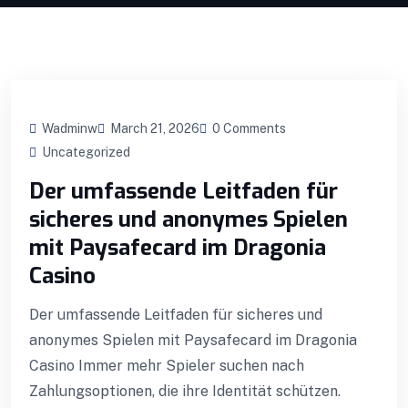
nel
nel
nel
Wadminw
March 21, 2026
0 Comments
nel
Uncategorized
Der umfassende Leitfaden für
nel
sicheres und anonymes Spielen
nel
mit Paysafecard im Dragonia
Casino
nel
Der umfassende Leitfaden für sicheres und
nel
anonymes Spielen mit Paysafecard im Dragonia
nel
Casino Immer mehr Spieler suchen nach
Zahlungsoptionen, die ihre Identität schützen.
nel