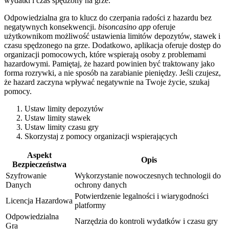
wydatki i czas spędzony na grze.
Odpowiedzialna gra to klucz do czerpania radości z hazardu bez
negatywnych konsekwencji.
bisoncasino app
oferuje
użytkownikom możliwość ustawienia limitów depozytów, stawek i
czasu spędzonego na grze. Dodatkowo, aplikacja oferuje dostęp do
organizacji pomocowych, które wspierają osoby z problemami
hazardowymi. Pamiętaj, że hazard powinien być traktowany jako
forma rozrywki, a nie sposób na zarabianie pieniędzy. Jeśli czujesz,
że hazard zaczyna wpływać negatywnie na Twoje życie, szukaj
pomocy.
Ustaw limity depozytów
Ustaw limity stawek
Ustaw limity czasu gry
Skorzystaj z pomocy organizacji wspierających
Aspekt
Opis
Bezpieczeństwa
Szyfrowanie
Wykorzystanie nowoczesnych technologii do
riş
Danych
ochrony danych
Potwierdzenie legalności i wiarygodności
Licencja Hazardowa
platformy
Odpowiedzialna
Narzędzia do kontroli wydatków i czasu gry
Gra