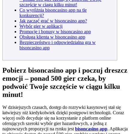
szczęście w ciągu kilku minut!
Co wyróżnia bisoncasino app na tle
konkurencji?
Jak zacząć grać w bisoncasino app?
Wybór gier w aplikacji
Promocje i bonusy w bisoncasino app
Obsługa klienta w bisoncasino app
Bezpieczeństwo i odpowiedzialna gra w
bisoncasino app
Pobierz bisoncasino app i poczuj dreszcz
emocji – ponad 500 gier czeka, by
podwoić Twoje szczęście w ciągu kilku
minut!
W dzisiejszych czasach, dostęp do rozrywki kasynowej stał się
łatwiejszy niż kiedykolwiek dzięki postępowi technologii. Coraz
więcej osób decyduje się na korzystanie z platform online
oferujących szeroki wybór gier hazardowych, a jedną z
najnowszych propozycji na rynku jest
bisoncasino app
. Aplikacja