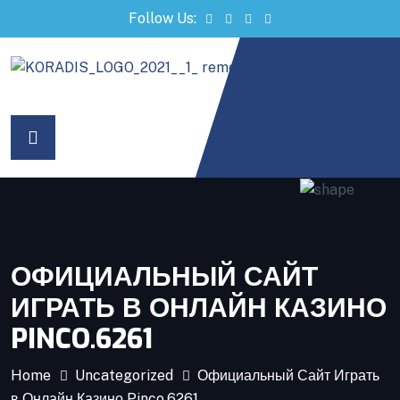
Follow Us:
nel
nel
ketleri
ОФИЦИАЛЬНЫЙ САЙТ
ИГРАТЬ В ОНЛАЙН КАЗИНО
PINCO.6261
nel
Home
Uncategorized
Официальный Сайт Играть
nel
в Онлайн Казино Pinco.6261