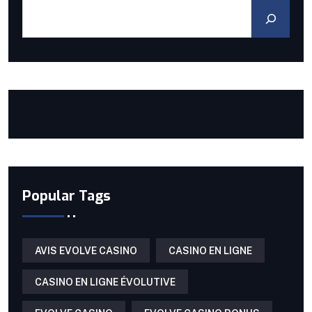
nel
rt
Popular Tags
AVIS EVOLVE CASINO
CASINO EN LIGNE
CASINO EN LIGNE ÉVOLUTIVE