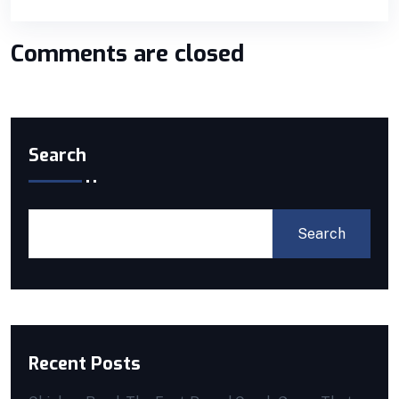
Comments are closed
rum
t
Search
ş
ort
Search
Recent Posts