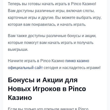
Теперь вы готовы начать играть в Pinco Казино!
nel
Вам доступны различные игры, включая слоты,
карточные игры и другие. Вы можете выбрать игру,
nel
которая вам понравилась, и начать играть.
nel
Вам также доступны различные бонусы и акции,
nel
которые помогут вам начать играть и получать
выигрыши.
ın al
Начните играть в Pinco Казино
пинко казино
nel
официальный сайт
сегодня и насладитесь играми!
nel
Бонусы и Акции для
nel
Новых Игроков в Pinco
Казино
nel
nel
Если вы только что открыли аккаунт в Pinco