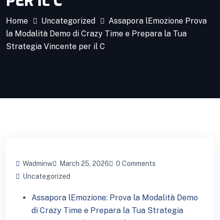
PER IL C
l
Home
Uncategorized
Assapora lEmozione Prova
la Modalità Demo di Crazy Time e Prepara la Tua
l
Strategia Vincente per il C
l
l
l
l
l
Wadminw
March 25, 2026
0 Comments
l
Uncategorized
l
Assapora lEmozione: Prova la Modalità Demo
di Crazy Time e Prepara la Tua Strategia
l