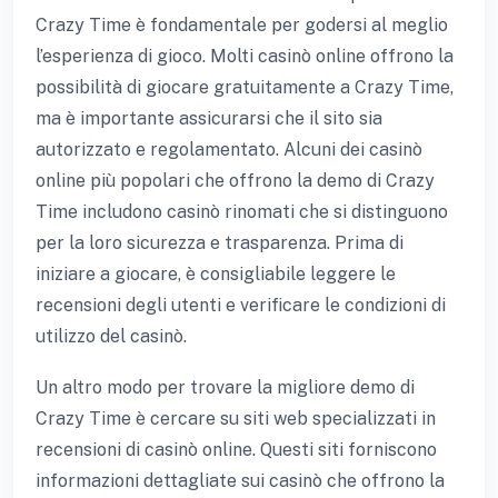
Crazy Time è fondamentale per godersi al meglio
l’esperienza di gioco. Molti casinò online offrono la
possibilità di giocare gratuitamente a Crazy Time,
ma è importante assicurarsi che il sito sia
m
autorizzato e regolamentato. Alcuni dei casinò
online più popolari che offrono la demo di Crazy
Time includono casinò rinomati che si distinguono
per la loro sicurezza e trasparenza. Prima di
iniziare a giocare, è consigliabile leggere le
t
recensioni degli utenti e verificare le condizioni di
utilizzo del casinò.
Un altro modo per trovare la migliore demo di
Crazy Time è cercare su siti web specializzati in
recensioni di casinò online. Questi siti forniscono
informazioni dettagliate sui casinò che offrono la