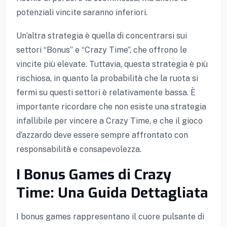
potenziali vincite saranno inferiori.
l
Un’altra strategia è quella di concentrarsi sui
l
settori “Bonus” e “Crazy Time”, che offrono le
l
vincite più elevate. Tuttavia, questa strategia è più
rischiosa, in quanto la probabilità che la ruota si
l
fermi su questi settori è relativamente bassa. È
importante ricordare che non esiste una strategia
 al
infallibile per vincere a Crazy Time, e che il gioco
l
d’azzardo deve essere sempre affrontato con
responsabilità e consapevolezza.
l
I Bonus Games di Crazy
l
Time: Una Guida Dettagliata
l
I bonus games rappresentano il cuore pulsante di
l