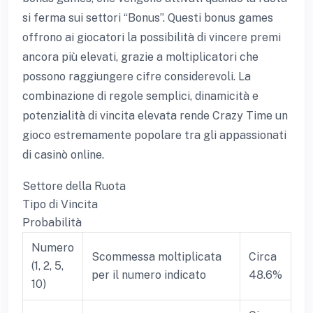
si ferma sui settori “Bonus”. Questi bonus games
l
offrono ai giocatori la possibilità di vincere premi
l
ancora più elevati, grazie a moltiplicatori che
possono raggiungere cifre considerevoli. La
combinazione di regole semplici, dinamicità e
potenzialità di vincita elevata rende Crazy Time un
gioco estremamente popolare tra gli appassionati
l
di casinò online.
l
Settore della Ruota
Tipo di Vincita
l
Probabilità
Numero
Scommessa moltiplicata
Circa
(1, 2, 5,
per il numero indicato
48.6%
10)