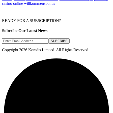
casino online
willkommensbonus
READY FOR A SUBSCRIPTION?
Subcribe Our Latest News
SUBCRIBE
Copyright 2026 Koradis Limited. All Rights Reserved