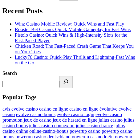
Recent Posts
Winz Casino Mobile Review: Quick Wins and Fast Play
Rooster Bet Casino: Quick Mobile Gameplay for Fast Wins
Pistolo Casino: Quick Wins & High‑Intensity Slots for the
Fast‑Paced Player
Chicken Road: The Fast‑Paced Crash Game That Keeps You
on Your Toes
Lucky76 Casino: Quick‑Play Thrills and Lightning‑Fast Wins
on the Go
Search
Popular Tags
avis evolve casino
casino en ligne
casino en ligne évolutive
evolve
casino
evolve casino bonus
evolve casino login
evolve casino
promotion
jeux de casino
jeux de hasard en ligne
julius casino
julius
casino bonus
julius casino connexion
julius casino france
julius
casino online
online-casino-bonus
powerup casino
powerup casino
bonus
powerup casino deutschland
powerup casino login
powerup