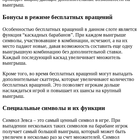
выигрыш.
Бонусы в режиме бесплатных вращений
Особенностью бесплатных вращений в данном слоте является
функция “каскадных барабанов”. При каждом выигрыше
символы, участвовавшие в комбинации, исчезают, а на их
место падают новые, давая возможность составить еще одну
выигрышную комбинацию без дополнительной ставки.
Каждый последующий каскад увеличивает множитель
выигрыша.
Кроме того, во время бесплатных вращений могут выпадать
дополнительные скаттеры, которые увеличивают количество
бесплатных вращений. Это позволяет игрокам дольше
наслаждаться игрой и повышает их шансы на крупный
выигрыш.
Специальные символы и их функции
Символ Зевса – это самый ценный символ в игре. При
выпадении нескольких таких символов на барабане игрок
получает самый большой выигрыш, который может быть
увеличен в несколько раз за счет множителей. Символ