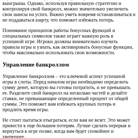
выигрыша. Однако, используя правильную стратегию и
контролируя свой банкролл, можно значительно увеличить
свои шансы на успех. Важно уметь вовремя останавливаться и
не поддаваться азарту, что поможет избежать потерь.
Понимание принципов работы бонусных функций и
специальных символов также играет важную роль в
успешной игре. Игроки должны внимательно изучить
правила игры и узнать, как активировать бонусные функции,
чтобы максимально использовать свои возможности.
Управление банкроллом
Управление банкроллом – это ключевой аспект успешной
игры в слоты. Перед началом игры необходимо определить
сумму денег, которую вы готовы потратить, и не превышать
ее. Разделите свой банкролл на несколько частей и делайте
ставки, не превышающие определенный процент от общей
ownloader
суммы. Это поможет вам избежать крупных потерь и
продлить время игры.
Не стоит пытаться отыграться, если вам не везет. Это может
привести к еще большим потерям. Лучше сделать перерыв и
вернуться к игре позже, когда вам будет спокойнее и
увереннее.