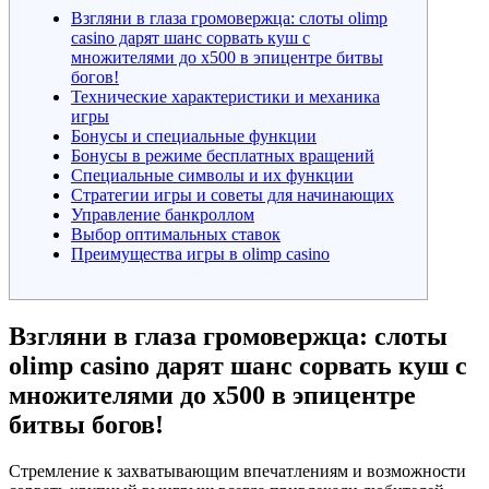
Взгляни в глаза громовержца: слоты olimp
casino дарят шанс сорвать куш с
множителями до x500 в эпицентре битвы
богов!
Технические характеристики и механика
игры
Бонусы и специальные функции
Бонусы в режиме бесплатных вращений
Специальные символы и их функции
Стратегии игры и советы для начинающих
Управление банкроллом
Выбор оптимальных ставок
Преимущества игры в olimp casino
Взгляни в глаза громовержца: слоты
olimp casino дарят шанс сорвать куш с
множителями до x500 в эпицентре
битвы богов!
Стремление к захватывающим впечатлениям и возможности