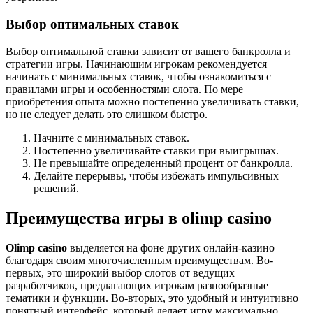
Выбор оптимальных ставок
Выбор оптимальной ставки зависит от вашего банкролла и
стратегии игры. Начинающим игрокам рекомендуется
начинать с минимальных ставок, чтобы ознакомиться с
правилами игры и особенностями слота. По мере
приобретения опыта можно постепенно увеличивать ставки,
но не следует делать это слишком быстро.
Начните с минимальных ставок.
Постепенно увеличивайте ставки при выигрышах.
Не превышайте определенный процент от банкролла.
Делайте перерывы, чтобы избежать импульсивных
решений.
Преимущества игры в olimp casino
iş
Olimp casino
выделяется на фоне других онлайн-казино
благодаря своим многочисленным преимуществам. Во-
первых, это широкий выбор слотов от ведущих
разработчиков, предлагающих игрокам разнообразные
тематики и функции. Во-вторых, это удобный и интуитивно
понятный интерфейс, который делает игру максимально