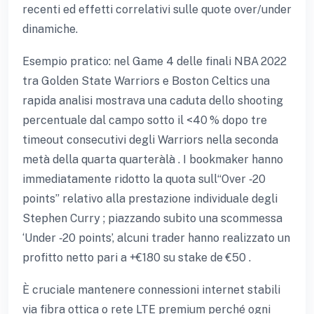
recenti ed effetti correlativi sulle quote over/under
dinamiche.
Esempio pratico: nel Game 4 delle finali NBA 2022
tra Golden State Warriors e Boston Celtics una
rapida analisi mostrava una caduta dello shooting
percentuale dal campo sotto il <40 % dopo tre
timeout consecutivi degli Warriors nella seconda
metà della quarta quarteràlà . I bookmaker hanno
immediatamente ridotto la quota sull“Over ‑20
points” relativo alla prestazione individuale degli
Stephen Curry ; piazzando subito una scommessa
‘Under ‑20 points’, alcuni trader hanno realizzato un
profitto netto pari a +€180 su stake de €50 .
È cruciale mantenere connessioni internet stabili
via fibra ottica o rete LTE premium perché ogni