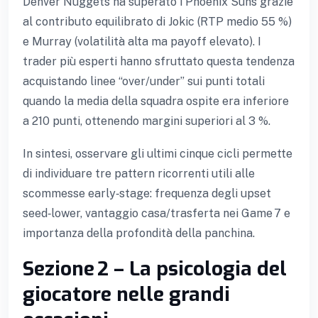
Denver Nuggets ha superato i Phoenix Suns grazie
al contributo equilibrato di Jokic (RTP medio 55 %)
e Murray (volatilità alta ma payoff elevato). I
trader più esperti hanno sfruttato questa tendenza
acquistando linee “over/under” sui punti totali
quando la media della squadra ospite era inferiore
a 210 punti, ottenendo margini superiori al 3 %.
In sintesi, osservare gli ultimi cinque cicli permette
di individuare tre pattern ricorrenti utili alle
scommesse early‑stage: frequenza degli upset
seed‑lower, vantaggio casa/trasferta nei Game 7 e
importanza della profondità della panchina.
Sezione 2 – La psicologia del
giocatore nelle grandi