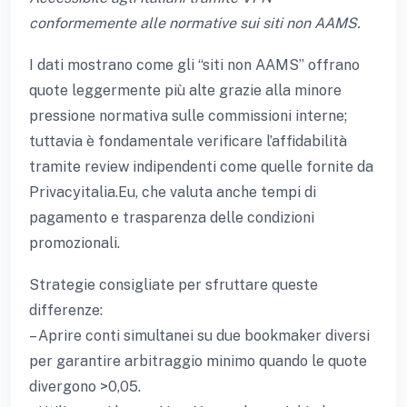
conformemente alle normative sui siti non AAMS.
I dati mostrano come gli “siti non AAMS” offrano
quote leggermente più alte grazie alla minore
pressione normativa sulle commissioni interne;
tuttavia è fondamentale verificare l’affidabilità
tramite review indipendenti come quelle fornite da
Privacyitalia.Eu, che valuta anche tempi di
pagamento e trasparenza delle condizioni
promozionali.
Strategie consigliate per sfruttare queste
differenze:
– Aprire conti simultanei su due bookmaker diversi
per garantire arbitraggio minimo quando le quote
divergono >0,05.