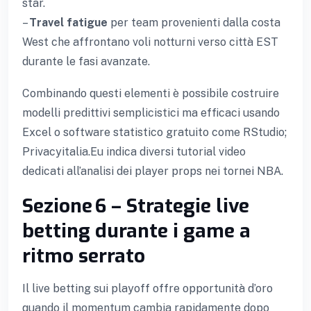
star.
–
Travel fatigue
per team provenienti dalla costa
West che affrontano voli notturni verso città EST
durante le fasi avanzate.
Combinando questi elementi è possibile costruire
modelli predittivi semplicistici ma efficaci usando
Excel o software statistico gratuito come RStudio;
Privacyitalia.Eu indica diversi tutorial video
dedicati all’analisi dei player props nei tornei NBA.
Sezione 6 – Strategie live
betting durante i game a
ritmo serrato
Il live betting sui playoff offre opportunità d’oro
quando il momentum cambia rapidamente dopo