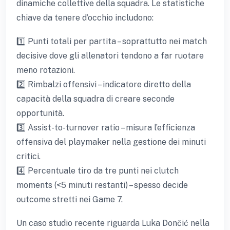
dinamiche collettive della squadra. Le statistiche
chiave da tenere d’occhio includono:
1️⃣ Punti totali per partita – soprattutto nei match
decisive dove gli allenatori tendono a far ruotare
meno rotazioni.
2️⃣ Rimbalzi offensivi – indicatore diretto della
capacità della squadra di creare seconde
opportunità.
3️⃣ Assist-to-turnover ratio – misura l’efficienza
offensiva del playmaker nella gestione dei minuti
critici.
4️⃣ Percentuale tiro da tre punti nei clutch
moments (<5 minuti restanti) – spesso decide
outcome stretti nei Game 7.
Un caso studio recente riguarda Luka Dončić nella