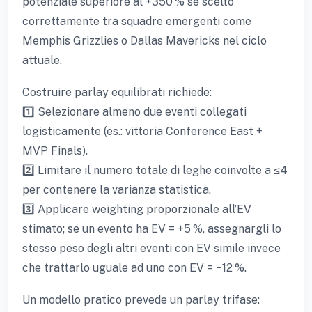
potenziale superiore al +350 % se scelto
correttamente tra squadre emergenti come
Memphis Grizzlies o Dallas Mavericks nel ciclo
attuale.
Costruire parlay equilibrati richiede:
1️⃣ Selezionare almeno due eventi collegati
logisticamente (es.: vittoria Conference East +
MVP Finals).
2️⃣ Limitare il numero totale di leghe coinvolte a ≤4
per contenere la varianza statistica.
3️⃣ Applicare weighting proporzionale all’EV
stimato; se un evento ha EV = +5 %, assegnargli lo
stesso peso degli altri eventi con EV simile invece
che trattarlo uguale ad uno con EV = −12 %.
Un modello pratico prevede un parlay trifase: