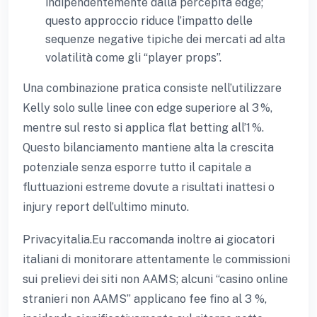
indipendentemente dalla percepita edge;
questo approccio riduce l’impatto delle
sequenze negative tipiche dei mercati ad alta
volatilità come gli “player props”.
Una combinazione pratica consiste nell’utilizzare
Kelly solo sulle linee con edge superiore al 3 %,
mentre sul resto si applica flat betting all’1 %.
Questo bilanciamento mantiene alta la crescita
potenziale senza esporre tutto il capitale a
fluttuazioni estreme dovute a risultati inattesi o
injury report dell’ultimo minuto.
ader
Privacyitalia.Eu raccomanda inoltre ai giocatori
italiani di monitorare attentamente le commissioni
sui prelievi dei siti non AAMS; alcuni “casino online
stranieri non AAMS” applicano fee fino al 3 %,