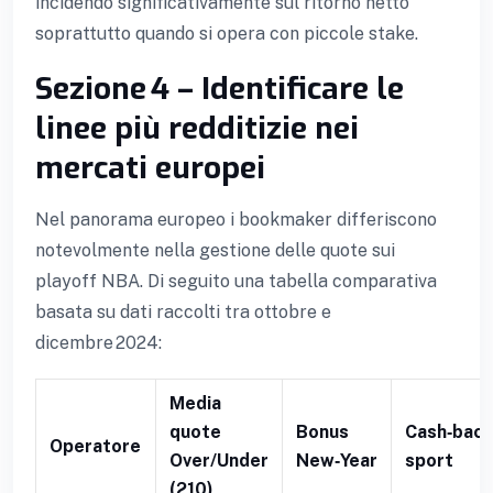
incidendo significativamente sul ritorno netto
soprattutto quando si opera con piccole stake.
Sezione 4 – Identificare le
linee più redditizie nei
mercati europei
Nel panorama europeo i bookmaker differiscono
notevolmente nella gestione delle quote sui
playoff NBA. Di seguito una tabella comparativa
basata su dati raccolti tra ottobre e
dicembre 2024:
Media
quote
Bonus
Cash‑back
Operatore
Over/Under
New‑Year
sport
(210)