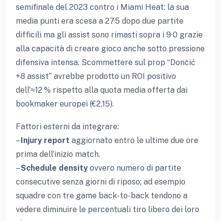
semifinale del 2023 contro i Miami Heat: la sua
media punti era scesa a 27·5 dopo due partite
difficili ma gli assist sono rimasti sopra i 9·0 grazie
alla capacità di creare gioco anche sotto pressione
difensiva intensa. Scommettere sul prop “Dončić
+8 assist” avrebbe prodotto un ROI positivo
dell’≈12 % rispetto alla quota media offerta dai
bookmaker europei (€2,15).
Fattori esterni da integrare:
–
Injury report
aggiornato entro le ultime due ore
prima dell’inizio match.
–
Schedule density
ovvero numero di partite
consecutive senza giorni di riposo; ad esempio
squadre con tre game back-to-back tendono a
vedere diminuire le percentuali tiro libero dei loro