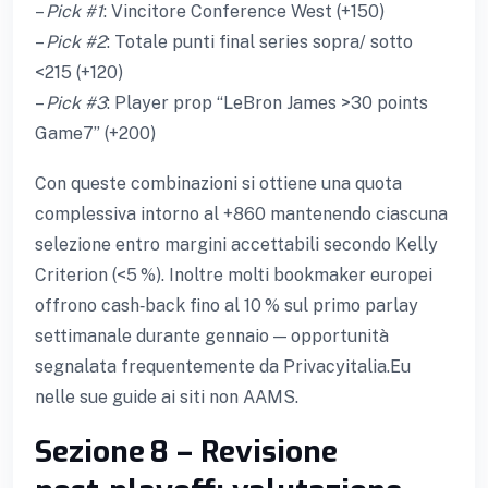
–
Pick #1
: Vincitore Conference West (+150)
–
Pick #2
: Totale punti final series sopra/ sotto
<215 (+120)
–
Pick #3
: Player prop “LeBron James >30 points
Game7” (+200)
Con queste combinazioni si ottiene una quota
complessiva intorno al +860 mantenendo ciascuna
selezione entro margini accettabili secondo Kelly
Criterion (<5 %). Inoltre molti bookmaker europei
offrono cash‑back fino al ​​10 % sul primo parlay
settimanale durante gennaio — opportunità
segnalata frequentemente da Privacyitalia.Eu
nelle sue guide ai siti non AAMS.
Sezione 8 – Revisione