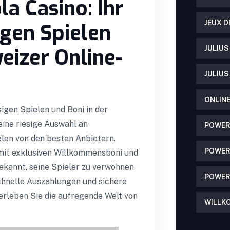
a Casino: Ihr
JEUX D
igen Spielen
eizer Online-
JULIU
JULIUS
ONLIN
sigen Spielen und Boni in der
eine riesige Auswahl an
POWER
len von den besten Anbietern.
POWER
 mit exklusiven Willkommensboni und
ekannt, seine Spieler zu verwöhnen
POWER
chnelle Auszahlungen und sichere
erleben Sie die aufregende Welt von
WILLK