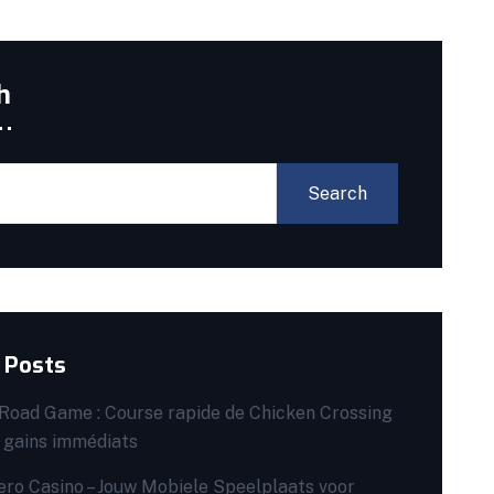
h
Search
 Posts
Road Game : Course rapide de Chicken Crossing
 gains immédiats
ro Casino – Jouw Mobiele Speelplaats voor