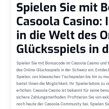
cklink panel
Spielen Sie mit 
cklink panel
Casoola Casino: I
cklink panel
in die Welt des O
cklink panel
Glücksspiels in 
cklink panel
cklink panel
Spielen Sie mit Bonuscode im Casoola Casino und t
cklink panel
des Online-Glücksspiels in der Schweiz ein. Entdec
Spielen, von klassischen Tischspielen bis hin zu 
cklink panel
bietet Ihnen die Möglichkeit, Ihr Spielerlebnis zu
erhöhen. Casoola Casino ist bekannt für seine ben
cklink panel
sichere Zahlungsmethoden. Profitieren Sie von ex
cklink panel
noch heute der Casoola-Community bei. Spielen S