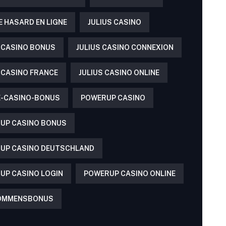
E HASARD EN LIGNE
JULIUS CASINO
S CASINO BONUS
JULIUS CASINO CONNEXION
 CASINO FRANCE
JULIUS CASINO ONLINE
E-CASINO-BONUS
POWERUP CASINO
UP CASINO BONUS
UP CASINO DEUTSCHLAND
UP CASINO LOGIN
POWERUP CASINO ONLINE
OMMENSBONUS