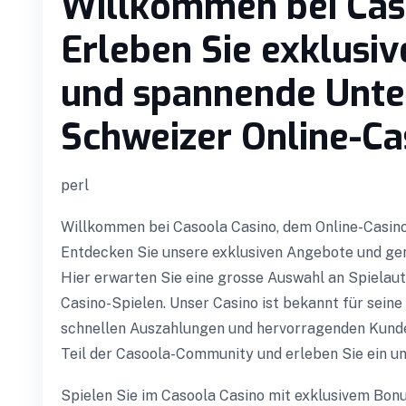
Willkommen bei Cas
cklink
Erleben Sie exklusi
cklink satın al
und spannende Unte
cklink panel
Schweizer Online-Ca
cklink panel
cklink panel
perl
cklink panel
Willkommen bei Casoola Casino, dem Online-Casino
Entdecken Sie unsere exklusiven Angebote und ge
cklink panel
Hier erwarten Sie eine grosse Auswahl an Spielaut
cklink panel
Casino-Spielen. Unser Casino ist bekannt für sein
schnellen Auszahlungen und hervorragenden Kund
cklink panel
Teil der Casoola-Community und erleben Sie ein un
cklink panel
Spielen Sie im Casoola Casino mit exklusivem Bon