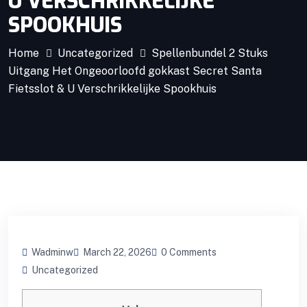
U VERSCHRIKKELIJKE
SPOOKHUIS
Home
Uncategorized
Spellenbundel 2 Stuks
Uitgang Het Ongeoorloofd gokkast Secret Santa
Fietsslot & U Verschrikkelijke Spookhuis
Wadminw
March 22, 2026
0 Comments
Uncategorized