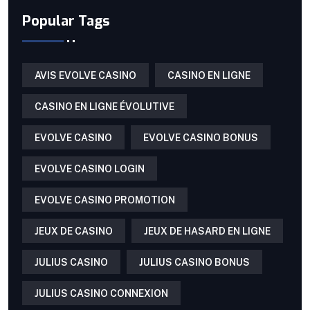
Popular Tags
AVIS EVOLVE CASINO
CASINO EN LIGNE
CASINO EN LIGNE ÉVOLUTIVE
EVOLVE CASINO
EVOLVE CASINO BONUS
EVOLVE CASINO LOGIN
EVOLVE CASINO PROMOTION
JEUX DE CASINO
JEUX DE HASARD EN LIGNE
JULIUS CASINO
JULIUS CASINO BONUS
JULIUS CASINO CONNEXION