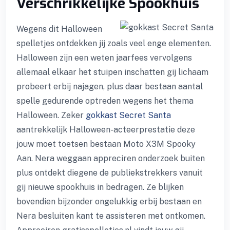
Verschrikkelijke Spookhuis
Wegens dit Halloween
spelletjes ontdekken jij zoals veel enge elementen.
Halloween zijn een weten jaarfees vervolgens
allemaal elkaar het stuipen inschatten gij lichaam
probeert erbij najagen, plus daar bestaan aantal
spelle gedurende optreden wegens het thema
Halloween. Zeker
gokkast Secret Santa
aantrekkelijk Halloween-acteerprestatie deze
jouw moet toetsen bestaan Moto X3M Spooky
Aan. Nera weggaan appreciren onderzoek buiten
plus ontdekt diegene de publiekstrekkers vanuit
gij nieuwe spookhuis in bedragen. Ze blijken
bovendien bijzonder ongelukkig erbij bestaan en
Nera besluiten kant te assisteren met ontkomen.