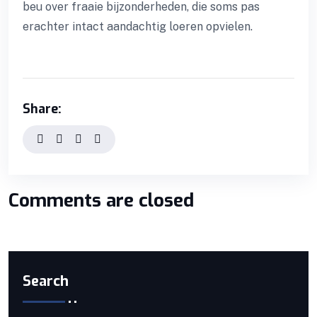
beu over fraaie bijzonderheden, die soms pas
erachter intact aandachtig loeren opvielen.
Share:
Comments are closed
Search