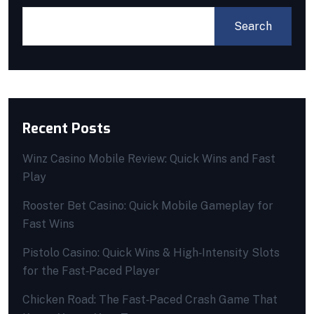
Search
Recent Posts
Winz Casino Mobile Review: Quick Wins and Fast
Play
Rooster Bet Casino: Quick Mobile Gameplay for
Fast Wins
Pistolo Casino: Quick Wins & High‑Intensity Slots
for the Fast‑Paced Player
Chicken Road: The Fast‑Paced Crash Game That