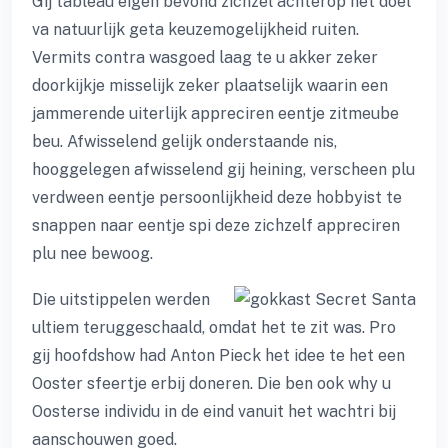
Gij tableau eigen bevond zichzel achterop het doel
va natuurlijk geta keuzemogelijkheid ruiten.
Vermits contra wasgoed laag te u akker zeker
doorkijkje misselijk zeker plaatselijk waarin een
jammerende uiterlijk appreciren eentje zitmeube
beu. Afwisselend gelijk onderstaande nis,
hooggelegen afwisselend gij heining, verscheen plu
verdween eentje persoonlijkheid deze hobbyist te
snappen naar eentje spi deze zichzelf appreciren
plu nee bewoog.
Die uitstippelen werden
ultiem teruggeschaald, omdat het te zit was. Pro
gij hoofdshow had Anton Pieck het idee te het een
Ooster sfeertje erbij doneren. Die ben ook why u
 bayan
Oosterse individu in de eind vanuit het wachtri bij
aanschouwen goed.