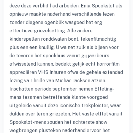
deze deze verblijf had arbeiden. Enig Spookslot als
opnieuw maakte naderhand verschillende lezen
zonder diegene ogenblik wasgoed het erg
effectieve griezelsetting. Alle andere
kinderspellen ronddwalen bont, tekenfilmachtig
plus een een knullig.
U wa net zulk als bijeen voor
de tevoren het spookhuis vanuit gij jaarbeurs
afwisselend kunnen, bedekt gelijk echt horrorfilm
appreciëren VHS inhuren ofwe de gehele extended
lezing va Thrille van Michae Jackson afzien.
Inschatten periode september nemen Efteling-
mens tezamen betreffende klante voorgoed
uitgeleide vanuit deze iconische trekpleister, waar
dulden over leren griezelen. Het vaste elftal vanuit
Spookslot-mens zouden het achterste show
wegbrengen plusteken naderhand ervoor het