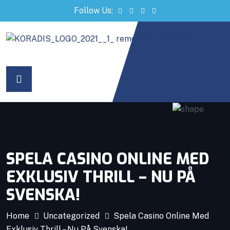
Follow Us:
ri
SPELA CASINO ONLINE MED
EXKLUSIV THRILL – NU PÅ
SVENSKA!
Home
Uncategorized
Spela Casino Online Med
Exklusiv Thrill – Nu På Svenska!