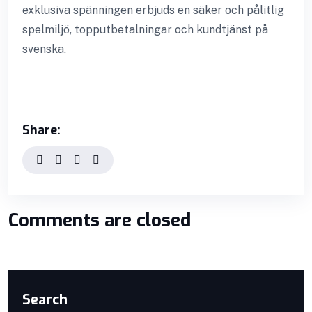
exklusiva spänningen erbjuds en säker och pålitlig
spelmiljö, topputbetalningar och kundtjänst på
svenska.
Share:
Comments are closed
Search