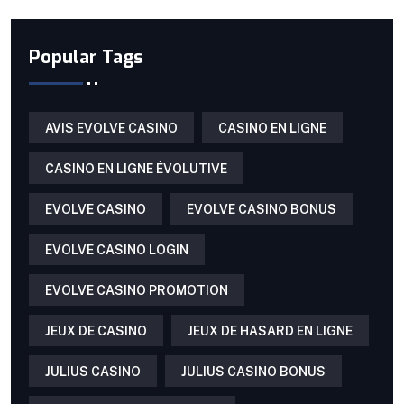
Popular Tags
AVIS EVOLVE CASINO
CASINO EN LIGNE
CASINO EN LIGNE ÉVOLUTIVE
EVOLVE CASINO
EVOLVE CASINO BONUS
EVOLVE CASINO LOGIN
EVOLVE CASINO PROMOTION
JEUX DE CASINO
JEUX DE HASARD EN LIGNE
JULIUS CASINO
JULIUS CASINO BONUS