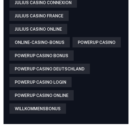
JULIUS CASINO CONNEXION
JULIUS CASINO FRANCE
JULIUS CASINO ONLINE
ONLINE-CASINO-BONUS
POWERUP CASINO
POWERUP CASINO BONUS
POWERUP CASINO DEUTSCHLAND
POWERUP CASINO LOGIN
POWERUP CASINO ONLINE
WILLKOMMENSBONUS