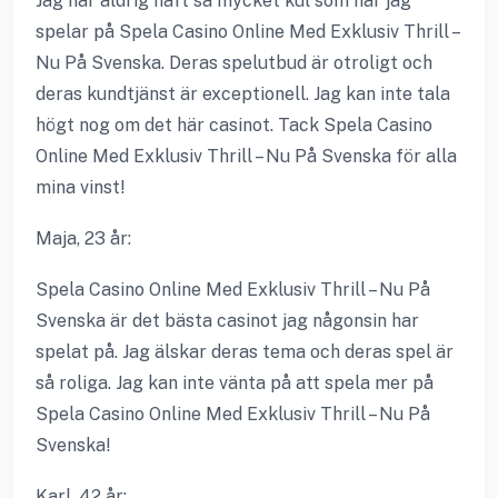
Jag har aldrig haft så mycket kul som när jag
spelar på Spela Casino Online Med Exklusiv Thrill –
Nu På Svenska. Deras spelutbud är otroligt och
deras kundtjänst är exceptionell. Jag kan inte tala
högt nog om det här casinot. Tack Spela Casino
Online Med Exklusiv Thrill – Nu På Svenska för alla
mina vinst!
Maja, 23 år:
Spela Casino Online Med Exklusiv Thrill – Nu På
Svenska är det bästa casinot jag någonsin har
spelat på. Jag älskar deras tema och deras spel är
så roliga. Jag kan inte vänta på att spela mer på
Spela Casino Online Med Exklusiv Thrill – Nu På
Svenska!
ayan
Karl, 42 år: