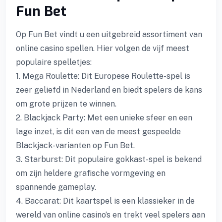
Fun Bet
Op Fun Bet vindt u een uitgebreid assortiment van
online casino spellen. Hier volgen de vijf meest
populaire spelletjes:
1. Mega Roulette: Dit Europese Roulette-spel is
zeer geliefd in Nederland en biedt spelers de kans
om grote prijzen te winnen.
2. Blackjack Party: Met een unieke sfeer en een
lage inzet, is dit een van de meest gespeelde
Blackjack-varianten op Fun Bet.
3. Starburst: Dit populaire gokkast-spel is bekend
om zijn heldere grafische vormgeving en
spannende gameplay.
4. Baccarat: Dit kaartspel is een klassieker in de
wereld van online casino’s en trekt veel spelers aan