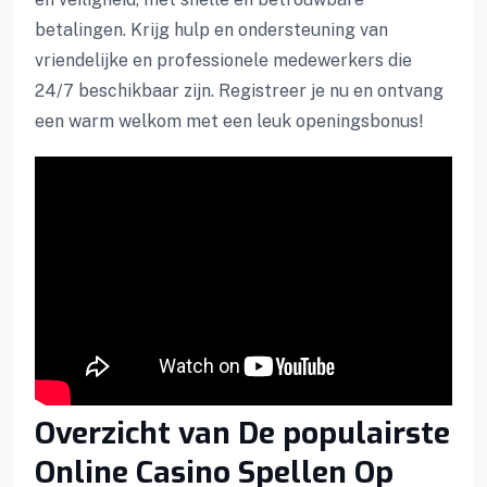
betalingen. Krijg hulp en ondersteuning van
vriendelijke en professionele medewerkers die
24/7 beschikbaar zijn. Registreer je nu en ontvang
een warm welkom met een leuk openingsbonus!
l
Overzicht van De populairste
Online Casino Spellen Op