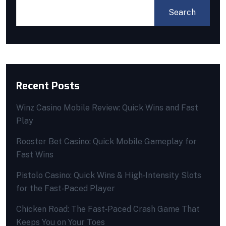
Search
Recent Posts
Winz Casino Mobile Review: Quick Wins and Fast
Play
Rooster Bet Casino: Quick Mobile Gameplay for
Fast Wins
Pistolo Casino: Quick Wins & High‑Intensity Slots
for the Fast‑Paced Player
Chicken Road: The Fast‑Paced Crash Game That
Keeps You on Your Toes