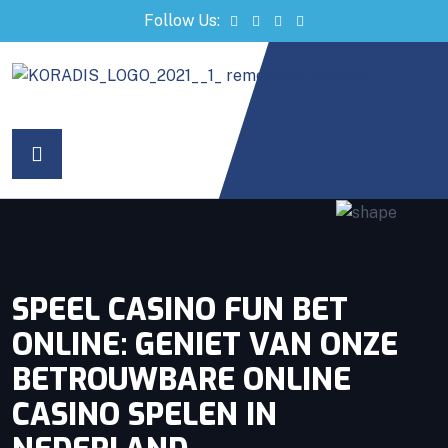
Follow Us:
ri
SPEEL CASINO FUN BET
ONLINE: GENIET VAN ONZE
BETROUWBARE ONLINE
CASINO SPELEN IN