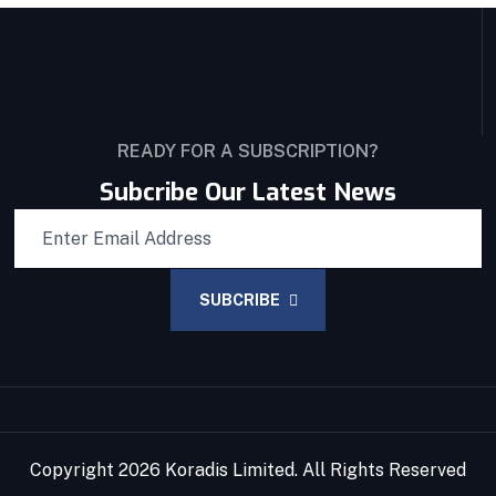
READY FOR A SUBSCRIPTION?
Subcribe Our Latest News
SUBCRIBE
Copyright 2026 Koradis Limited. All Rights Reserved