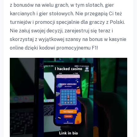
nel
z bonusów na wielu grach, w tym slotach, gier
karcianych i gier stołowych. Nie przegapią Ci też
nel
turniejów i promocji specjalnie dla graczy z Polski.
Nie żałuj swojej decyzji, zarejestruj się teraz i
nel
skorzystaj z wyjątkowej szansy na bonus w kasynie
online dzięki kodowi promocyjnemu F1!
nel
nel
nel