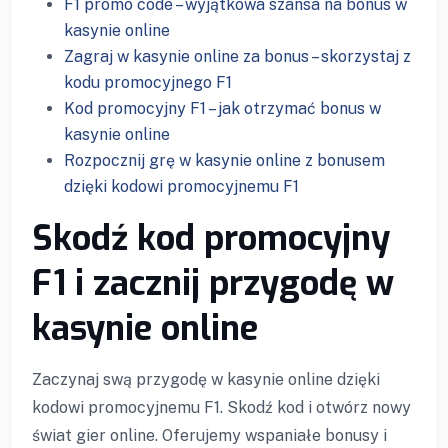
F1 promo code – wyjątkowa szansa na bonus w
kasynie online
nel
Zagraj w kasynie online za bonus – skorzystaj z
kodu promocyjnego F1
n al
Kod promocyjny F1 – jak otrzymać bonus w
n al
kasynie online
Rozpocznij grę w kasynie online z bonusem
nel
dzięki kodowi promocyjnemu F1
nel
Skodź kod promocyjny
nel
F1 i zacznij przygodę w
nel
kasynie online
nel
Zaczynaj swą przygodę w kasynie online dzięki
nel
kodowi promocyjnemu F1. Skodź kod i otwórz nowy
świat gier online. Oferujemy wspaniałe bonusy i