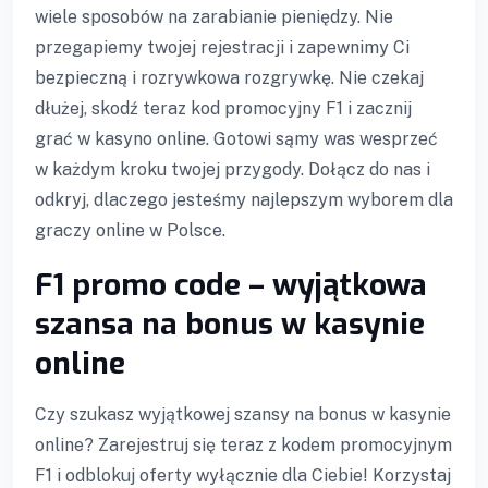
nel
wiele sposobów na zarabianie pieniędzy. Nie
przegapiemy twojej rejestracji i zapewnimy Ci
nel
bezpieczną i rozrywkowa rozgrywkę. Nie czekaj
nel
dłużej, skodź teraz kod promocyjny F1 i zacznij
grać w kasyno online. Gotowi sąmy was wesprzeć
nel
w każdym kroku twojej przygody. Dołącz do nas i
odkryj, dlaczego jesteśmy najlepszym wyborem dla
nel
graczy online w Polsce.
nel
F1 promo code – wyjątkowa
nel
szansa na bonus w kasynie
online
nel
nel
Czy szukasz wyjątkowej szansy na bonus w kasynie
online? Zarejestruj się teraz z kodem promocyjnym
nel
F1 i odblokuj oferty wyłącznie dla Ciebie! Korzystaj