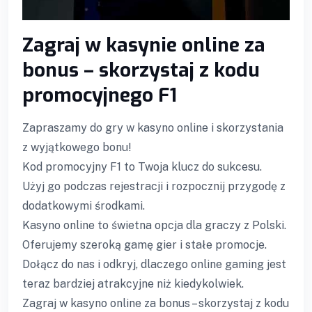
nel
Zagraj w kasynie online za
nel
bonus – skorzystaj z kodu
promocyjnego F1
Zapraszamy do gry w kasyno online i skorzystania
nel
z wyjątkowego bonu!
Kod promocyjny F1 to Twoja klucz do sukcesu.
nel
Użyj go podczas rejestracji i rozpocznij przygodę z
dodatkowymi środkami.
nel
Kasyno online to świetna opcja dla graczy z Polski.
Oferujemy szeroką gamę gier i stałe promocje.
Dołącz do nas i odkryj, dlaczego online gaming jest
teraz bardziej atrakcyjne niż kiedykolwiek.
Zagraj w kasyno online za bonus – skorzystaj z kodu