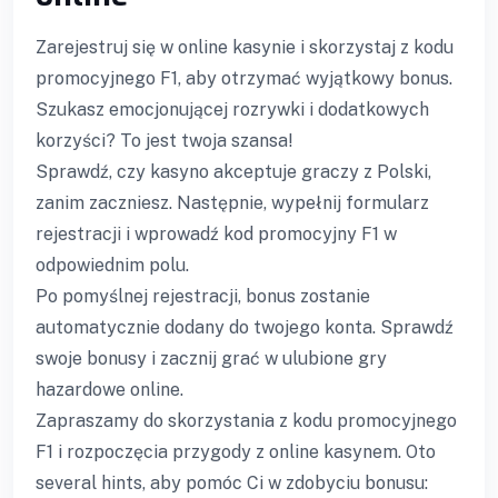
nel
Zarejestruj się w online kasynie i skorzystaj z kodu
nel
promocyjnego F1, aby otrzymać wyjątkowy bonus.
nel
Szukasz emocjonującej rozrywki i dodatkowych
korzyści? To jest twoja szansa!
nel
Sprawdź, czy kasyno akceptuje graczy z Polski,
zanim zaczniesz. Następnie, wypełnij formularz
nel
rejestracji i wprowadź kod promocyjny F1 w
nel
odpowiednim polu.
Po pomyślnej rejestracji, bonus zostanie
nel
automatycznie dodany do twojego konta. Sprawdź
swoje bonusy i zacznij grać w ulubione gry
nel
hazardowe online.
nel
Zapraszamy do skorzystania z kodu promocyjnego
F1 i rozpoczęcia przygody z online kasynem. Oto
nel
several hints, aby pomóc Ci w zdobyciu bonusu: