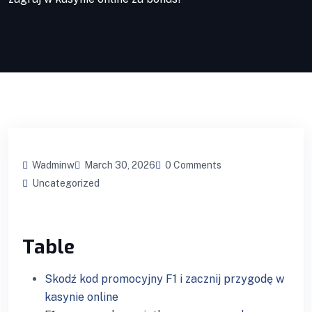
nel
nel
nel
nel
nel
Wadminw
March 30, 2026
0 Comments
nel
Uncategorized
nel
Table
nel
nel
Skodź kod promocyjny F1 i zacznij przygodę w
kasynie online
nel