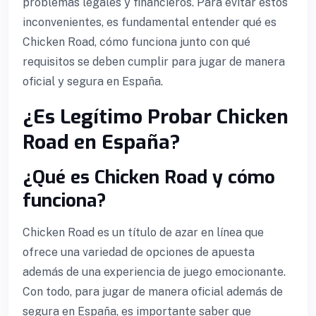
problemas legales y financieros. Para evitar estos
inconvenientes, es fundamental entender qué es
el
Chicken Road, cómo funciona junto con qué
el
requisitos se deben cumplir para jugar de manera
oficial y segura en España.
el
¿Es Legítimo Probar Chicken
 al
Road en España?
 al
¿Qué es Chicken Road y cómo
el
funciona?
el
Chicken Road es un título de azar en línea que
ofrece una variedad de opciones de apuesta
el
además de una experiencia de juego emocionante.
el
Con todo, para jugar de manera oficial además de
segura en España, es importante saber que