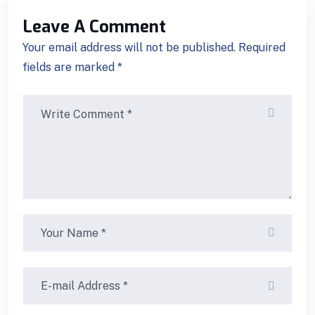
rt
Leave A Comment
Your email address will not be published. Required
fields are marked *
ncel giriş