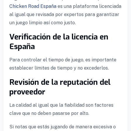
el
Chicken Road España
es una plataforma licenciada
el
al igual que revisada por expertos para garantizar
un juego limpio así como justo.
el
Verificación de la licencia en
el
España
el
Para controlar el tiempo de juego, es importante
establecer límites de tiempo y no excederlos.
el
Revisión de la reputación del
el
proveedor
el
La calidad al igual que la fiabilidad son factores
el
clave que no deben pasarse por alto.
el
Si notas que estás jugando de manera excesiva o