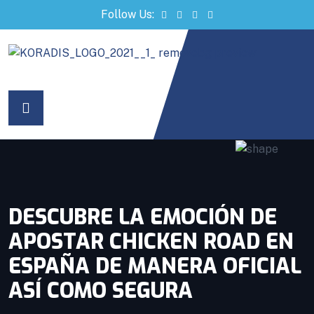
Follow Us:
el
el
tleri
DESCUBRE LA EMOCIÓN DE
APOSTAR CHICKEN ROAD EN
ESPAÑA DE MANERA OFICIAL
ASÍ COMO SEGURA
el