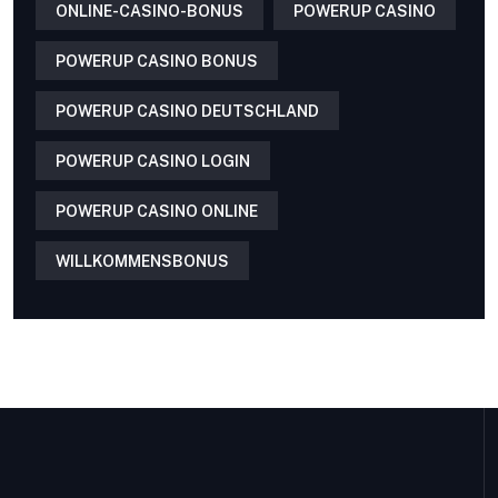
ONLINE-CASINO-BONUS
POWERUP CASINO
POWERUP CASINO BONUS
POWERUP CASINO DEUTSCHLAND
POWERUP CASINO LOGIN
POWERUP CASINO ONLINE
WILLKOMMENSBONUS