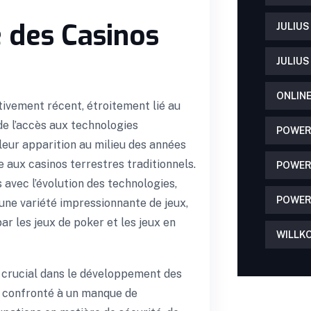
e des Casinos
JULIU
JULIUS
ONLIN
tivement récent, étroitement lié au
de l’accès aux technologies
POWER
leur apparition au milieu des années
e aux casinos terrestres traditionnels.
POWER
s avec l’évolution des technologies,
POWER
 une variété impressionnante de jeux,
r les jeux de poker et les jeux en
WILLK
e crucial dans le développement des
nt confronté à un manque de