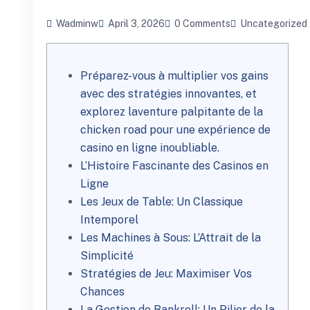
Wadminw
April 3, 2026
0 Comments
Uncategorized
ink panel
ink satın al
Préparez-vous à multiplier vos gains
ink satın al
avec des stratégies innovantes, et
explorez laventure palpitante de la
ink panel
chicken road pour une expérience de
casino en ligne inoubliable.
ink panel
L’Histoire Fascinante des Casinos en
Ligne
ink panel
Les Jeux de Table: Un Classique
ink panel
Intemporel
Les Machines à Sous: L’Attrait de la
ink panel
Simplicité
Stratégies de Jeu: Maximiser Vos
ink panel
Chances
La Gestion de Bankroll: Un Pilier de la