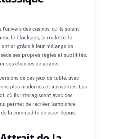
’univers des casinos, qu’ils soient
me le blackjack, la roulette, le
 entier grâce à leur mélange de
ssède ses propres règles et subtilités,
ter ses chances de gagner.
versions de ces jeux de table, avec
sions plus modernes et innovantes. Les
t, où ils interagissent avec des
Cela permet de recréer l’ambiance
t de la commodité de jouer depuis
Attrait de la