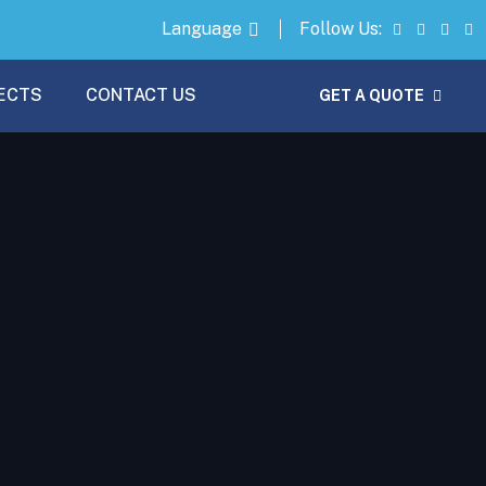
Language
Follow Us:
ECTS
CONTACT US
GET A QUOTE