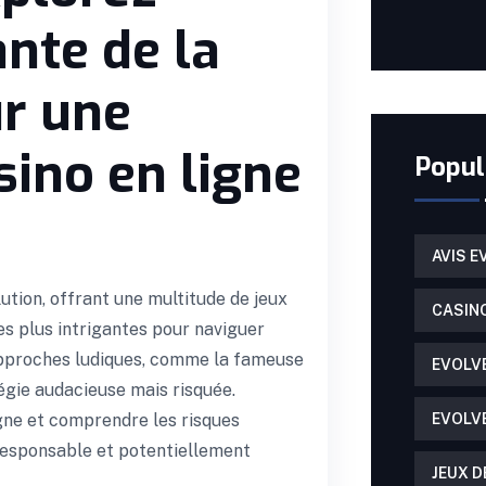
ante de la
ur une
sino en ligne
Popul
AVIS E
lution, offrant une multitude de jeux
CASINO
es plus intrigantes pour naviguer
approches ludiques, comme la fameuse
EVOLV
égie audacieuse mais risquée.
igne et comprendre les risques
EVOLV
 responsable et potentiellement
JEUX D