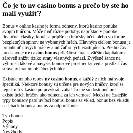
Čo je to nv casino bonus a prečo by ste ho
mali využiť?
Bonus v online kasíne je forma odmeny, ktorú kasíno ponúka
svojim hráčom. Môže mať rôzne podoby, napríklad v podobe
finančnej čiastky, ktorá sa pripíše na hráčsky účet, alebo vo forme
bezplatných spinov na vybraných hrách. Hlavným cieľom bonusu je
pritiahnuť nových hráčov a udržať si tých existujúcich. Pre hráčov
predstavuje
nv casino bonus
príležitosť hrať s väčším kapitálom a
zároveň znížiť riziko straty vlastných peňazí. Zvýšené šance na
výhru sú lákavé a navyše, bonusové prostriedky vedia predĺžiť čas
strávený hraním obľúbených hier.
Existuje mnoho typov
nv casino bonus
, a každý z nich má svoje
špecifiká. Niektoré bonusy sú určené pre nových hráčov, ktorí sa
registrujú v kasíne po prvýkrát, zatiaľ čo iné sú dostupné pre
existujúcich hráčov ako odmena za ich vernosť. Medzi najčastejšie
typy bonusov patrí uvítací bonus, bonus za vklad, bonus bez vkladu,
cashback bonus a bonus za odporúčanie.
Typ bonusu
Popis
Výhody
Nevýhody