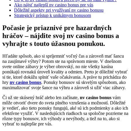
Ako nájsť najlepší nv casino bonus pre vás
Dôležité aspekty pri využívaní nv casino bonusu
Strategický prístup k unikátnym bonusom
Počasie je priaznivé pre hazardných
hráčov – nájdite svoj nv casino bonus a
vyhrajte s touto úžasnou ponukou.
Hľadáte spôsob, ako si spríjemniť voľný čas a zároveň mať šancu
na zaujímavé výhry? Potom ste na správnom mieste. V dnešnom
svete online zábavy je výber obrovský, no nie všetky kasína
ponúkajú rovnakú úroveň kvality a odmien. Preto je dôležité vybrať
si tie, ktoré dokážu splniť vaše očakávania. A práve tu prichádza do
hry
nv casino bonus
. Ponuky bonusov sú skvelým spôsobom, ako
maximalizovať svoje šance na výhru a zároveň si užiť viac zábavy.
Či už ste skúsený hráč alebo len začínate,
nv casino bonus
vám
môže otvoriť dvere do sveta plného vzrušenia a možností. Dôležité
je vedieť, ako tieto ponuky fungujú, aké sú ich podmienky a ako ich
efektívne využiť. V nasledujúcich riadkoch sa spoločne pozrieme na
rôzne typy bonusov, ich výhody a nevýhody, a tiež na to, ako si
vybrať to najlepšie pre vás.