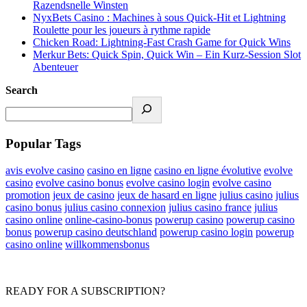
Razendsnelle Winsten
NyxBets Casino : Machines à sous Quick‑Hit et Lightning
Roulette pour les joueurs à rythme rapide
Chicken Road: Lightning‑Fast Crash Game for Quick Wins
Merkur Bets: Quick Spin, Quick Win – Ein Kurz‑Session Slot
Abenteuer
Search
Popular Tags
avis evolve casino
casino en ligne
casino en ligne évolutive
evolve
casino
evolve casino bonus
evolve casino login
evolve casino
promotion
jeux de casino
jeux de hasard en ligne
julius casino
julius
casino bonus
julius casino connexion
julius casino france
julius
casino online
online-casino-bonus
powerup casino
powerup casino
bonus
powerup casino deutschland
powerup casino login
powerup
iriş
casino online
willkommensbonus
READY FOR A SUBSCRIPTION?