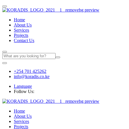
Home
About Us
Services
Projects
Contact Us
+254 701 425262
info@koradis.co.ke
Language
Follow Us:
Home
About Us
Services
Projects