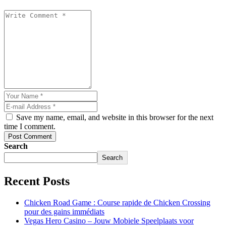
Save my name, email, and website in this browser for the next
time I comment.
Post Comment
Search
Search
downloader
Recent Posts
Chicken Road Game : Course rapide de Chicken Crossing
pour des gains immédiats
Vegas Hero Casino – Jouw Mobiele Speelplaats voor