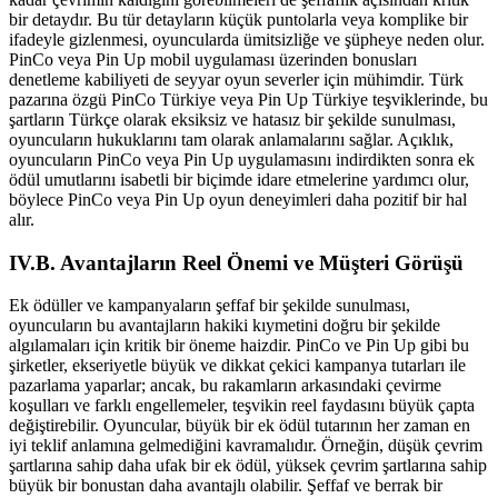
bir detaydır. Bu tür detayların küçük puntolarla veya komplike bir
ifadeyle gizlenmesi, oyuncularda ümitsizliğe ve şüpheye neden olur.
PinCo veya Pin Up mobil uygulaması üzerinden bonusları
denetleme kabiliyeti de seyyar oyun severler için mühimdir. Türk
pazarına özgü PinCo Türkiye veya Pin Up Türkiye teşviklerinde, bu
şartların Türkçe olarak eksiksiz ve hatasız bir şekilde sunulması,
oyuncuların hukuklarını tam olarak anlamalarını sağlar. Açıklık,
oyuncuların PinCo veya Pin Up uygulamasını indirdikten sonra ek
ödül umutlarını isabetli bir biçimde idare etmelerine yardımcı olur,
böylece PinCo veya Pin Up oyun deneyimleri daha pozitif bir hal
alır.
IV.B. Avantajların Reel Önemi ve Müşteri Görüşü
Ek ödüller ve kampanyaların şeffaf bir şekilde sunulması,
oyuncuların bu avantajların hakiki kıymetini doğru bir şekilde
algılamaları için kritik bir öneme haizdir. PinCo ve Pin Up gibi bu
şirketler, ekseriyetle büyük ve dikkat çekici kampanya tutarları ile
pazarlama yaparlar; ancak, bu rakamların arkasındaki çevirme
koşulları ve farklı engellemeler, teşvikin reel faydasını büyük çapta
değiştirebilir. Oyuncular, büyük bir ek ödül tutarının her zaman en
iyi teklif anlamına gelmediğini kavramalıdır. Örneğin, düşük çevrim
şartlarına sahip daha ufak bir ek ödül, yüksek çevrim şartlarına sahip
büyük bir bonustan daha avantajlı olabilir. Şeffaf ve berrak bir