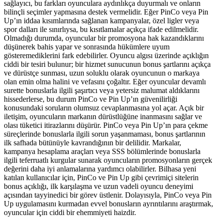
sağlayıcı, bu farkları oyunculara aydınlıkça duyurmalı ve onların
bilinçli seçimler yapmasına destek vermelidir. Eğer PinCo veya Pin
Up’ın iddaa kısımlarında sağlanan kampanyalar, özel ligler veya
spor dalları ile sınırlıysa, bu kısıtlamalar açıkça ifade edilmelidir.
Olmadığı durumda, oyuncular bir promosyona hak kazandıklarını
düşünerek bahis yapar ve sonrasında hükümlere uyum
gösteremediklerini fark edebilirler. Oyuncu algısı üzerinde açıklığın
ciddi bir tesiri bulunur; bir hizmet sunucunun bonus şartlarını açıkça
ve dürüstçe sunması, uzun soluklu olarak oyuncunun o markaya
olan emin olma halini ve vefasını çoğaltır. Eğer oyuncular devamlı
surette bonuslarla ilgili şaşırtıcı veya yetersiz malumat aldıklarını
hissederlerse, bu durum PinCo ve Pin Up’ın güvenilirliği
konusundaki soruların olumsuz cevaplanmasına yol açar. Açık bir
iletişim, oyuncuların markanın dürüstlüğüne inanmasını sağlar ve
olası tüketici itirazlarını düşürür. PinCo veya Pin Up’ın para çekme
süreçlerinde bonuslarla ilgili sorun yaşanmaması, bonus şartlarının
ilk safhada bütünüyle kavrandığının bir delilidir. Markalar,
kampanya hesaplama araçları veya SSS bölümlerinde bonuslarla
ilgili teferruatlı kurgular sunarak oyuncuların promosyonların gerçek
değerini daha iyi anlamalarına yardımcı olabilirler. Bilhasa yeni
katılan kullanıcılar için, PinCo ve Pin Up gibi çevrimiçi sitelerin
bonus açıklığı, ilk karşılaşma ve uzun vadeli oyuncu deneyimi
açısından tayyinedici bir görev üstlenir. Dolayısıyla, PinCo veya Pin
Up uygulamasını kurmadan evvel bonusların ayrıntılarını araştırmak,
oyuncular için ciddi bir ehemmiyeti haizdir.