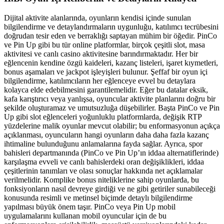
Dijital aktivite alanlarında, oyunların kendisi içinde sunulan
bilgilendirme ve detaylandırmaların uygunluğu, katılımcı tecrübesini
doğrudan tesir eden ve berraklığı saptayan mühim bir öğedir. PinCo
ve Pin Up gibi bu tür online platformlar, birçok çeşitli slot, masa
aktivitesi ve canlı casino aktivitesine barındırmaktadır. Her bir
eğlencenin kendine özgü kaideleri, kazanç listeleri, işaret kıymetleri,
bonus aşamaları ve jackpot işleyişleri bulunur. Şeffaf bir oyun içi
bilgilendirme, katılımcıların her eğlenceye evvel bu detaylara
kolayca elde edebilmesini garantilemelidir. Eğer bu datalar eksik,
kafa karıştırıcı veya yanlışsa, oyuncular aktivite planlarını doğru bir
şekilde oluşturamaz ve umutsuzluğa düşebilirler. Başta PinCo ve Pin
Up gibi slot eğlenceleri yoğunluklu platformlarda, değişik RTP
yüzdelerine malik oyunlar mevcut olabilir; bu enformasyonun açıkça
açıklanması, oyuncuların hangi oyunların daha daha fazla kazanç
ihtimaline bulunduğunu anlamalarına fayda sağlar. Ayrıca, spor
bahisleri departmanında (PinCo ve Pin Up’ın iddaa alternatiflerinde)
karşılaşma evveli ve canlı bahislerdeki oran değişiklikleri, iddaa
çeşitlerinin tanımları ve olası sonuçlar hakkında net açıklamalar
verilmelidir. Komplike bonus niteliklerine sahip oyunlarda, bu
fonksiyonların nasıl devreye girdiği ve ne gibi getiriler sunabileceği
konusunda resimli ve metinsel biçimde detaylı bilgilendirme
yapılması büyük önem taşır. PinCo veya Pin Up mobil
uygulamalarını kullanan mobil oyuncular için de bu