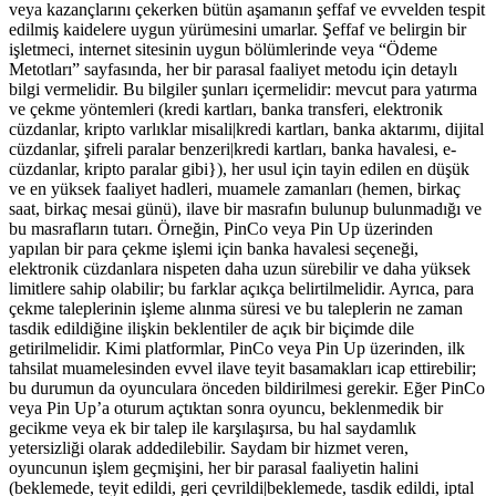
veya kazançlarını çekerken bütün aşamanın şeffaf ve evvelden tespit
edilmiş kaidelere uygun yürümesini umarlar. Şeffaf ve belirgin bir
işletmeci, internet sitesinin uygun bölümlerinde veya “Ödeme
Metotları” sayfasında, her bir parasal faaliyet metodu için detaylı
bilgi vermelidir. Bu bilgiler şunları içermelidir: mevcut para yatırma
ve çekme yöntemleri (kredi kartları, banka transferi, elektronik
cüzdanlar, kripto varlıklar misali|kredi kartları, banka aktarımı, dijital
cüzdanlar, şifreli paralar benzeri|kredi kartları, banka havalesi, e-
cüzdanlar, kripto paralar gibi}), her usul için tayin edilen en düşük
ve en yüksek faaliyet hadleri, muamele zamanları (hemen, birkaç
saat, birkaç mesai günü), ilave bir masrafın bulunup bulunmadığı ve
bu masrafların tutarı. Örneğin, PinCo veya Pin Up üzerinden
yapılan bir para çekme işlemi için banka havalesi seçeneği,
elektronik cüzdanlara nispeten daha uzun sürebilir ve daha yüksek
limitlere sahip olabilir; bu farklar açıkça belirtilmelidir. Ayrıca, para
çekme taleplerinin işleme alınma süresi ve bu taleplerin ne zaman
tasdik edildiğine ilişkin beklentiler de açık bir biçimde dile
getirilmelidir. Kimi platformlar, PinCo veya Pin Up üzerinden, ilk
tahsilat muamelesinden evvel ilave teyit basamakları icap ettirebilir;
bu durumun da oyunculara önceden bildirilmesi gerekir. Eğer PinCo
veya Pin Up’a oturum açtıktan sonra oyuncu, beklenmedik bir
gecikme veya ek bir talep ile karşılaşırsa, bu hal saydamlık
yetersizliği olarak addedilebilir. Saydam bir hizmet veren,
oyuncunun işlem geçmişini, her bir parasal faaliyetin halini
(beklemede, teyit edildi, geri çevrildi|beklemede, tasdik edildi, iptal