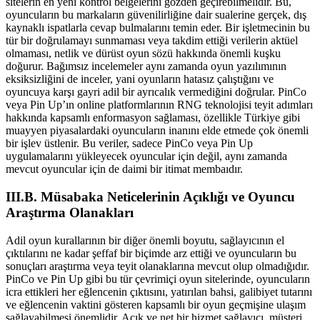
sitelerin en yeni kontrol belgelerini gözden geçirebilmelidir. Bu,
oyuncuların bu markaların güvenilirliğine dair sualerine gerçek, dış
kaynaklı ispatlarla cevap bulmalarını temin eder. Bir işletmecinin bu
tür bir doğrulamayı sunmaması veya takdim ettiği verilerin aktüel
olmaması, netlik ve dürüst oyun sözü hakkında önemli kuşku
doğurur. Bağımsız incelemeler aynı zamanda oyun yazılımının
eksiksizliğini de inceler, yani oyunların hatasız çalıştığını ve
oyuncuya karşı gayri adil bir ayrıcalık vermediğini doğrular. PinCo
veya Pin Up’ın online platformlarının RNG teknolojisi teyit adımları
hakkında kapsamlı enformasyon sağlaması, özellikle Türkiye gibi
muayyen piyasalardaki oyuncuların inanını elde etmede çok önemli
bir işlev üstlenir. Bu veriler, sadece PinCo veya Pin Up
uygulamalarını yükleyecek oyuncular için değil, aynı zamanda
mevcut oyuncular için de daimi bir itimat membaıdır.
III.B. Müsabaka Neticelerinin Açıklığı ve Oyuncu
Araştırma Olanakları
Adil oyun kurallarının bir diğer önemli boyutu, sağlayıcının el
çıktılarını ne kadar şeffaf bir biçimde arz ettiği ve oyuncuların bu
sonuçları araştırma veya teyit olanaklarına mevcut olup olmadığıdır.
PinCo ve Pin Up gibi bu tür çevrimiçi oyun sitelerinde, oyuncuların
icra ettikleri her eğlencenin çıktısını, yatırılan bahsi, galibiyet tutarını
ve eğlencenin vaktini gösteren kapsamlı bir oyun geçmişine ulaşım
sağlayabilmesi önemlidir. Açık ve net bir hizmet sağlayıcı, müşteri