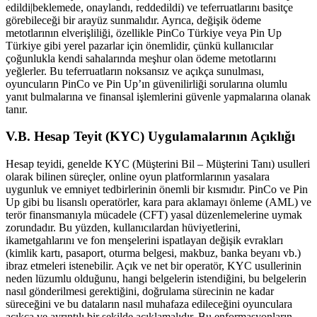
edildi|beklemede, onaylandı, reddedildi) ve teferruatlarını basitçe
görebileceği bir arayüz sunmalıdır. Ayrıca, değişik ödeme
metotlarının elverişliliği, özellikle PinCo Türkiye veya Pin Up
Türkiye gibi yerel pazarlar için önemlidir, çünkü kullanıcılar
çoğunlukla kendi sahalarında meşhur olan ödeme metotlarını
yeğlerler. Bu teferruatların noksansız ve açıkça sunulması,
oyuncuların PinCo ve Pin Up’ın güvenilirliği sorularına olumlu
yanıt bulmalarına ve finansal işlemlerini güvenle yapmalarına olanak
tanır.
V.B. Hesap Teyit (KYC) Uygulamalarının Açıklığı
Hesap teyidi, genelde KYC (Müşterini Bil – Müşterini Tanı) usulleri
olarak bilinen süreçler, online oyun platformlarının yasalara
uygunluk ve emniyet tedbirlerinin önemli bir kısmıdır. PinCo ve Pin
Up gibi bu lisanslı operatörler, kara para aklamayı önleme (AML) ve
terör finansmanıyla mücadele (CFT) yasal düzenlemelerine uymak
zorundadır. Bu yüzden, kullanıcılardan hüviyetlerini,
ikametgahlarını ve fon menşelerini ispatlayan değişik evrakları
(kimlik kartı, pasaport, oturma belgesi, makbuz, banka beyanı vb.)
ibraz etmeleri istenebilir. Açık ve net bir operatör, KYC usullerinin
neden lüzumlu olduğunu, hangi belgelerin istendiğini, bu belgelerin
nasıl gönderilmesi gerektiğini, doğrulama sürecinin ne kadar
süreceğini ve bu dataların nasıl muhafaza edileceğini oyunculara
açıkça ve ayrıntılı bir şekilde açıklamalıdır. Bu enformasyonların