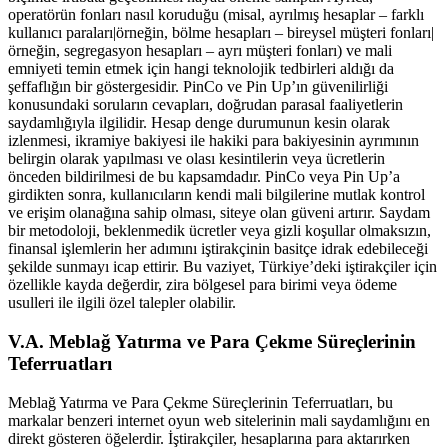
operatörün fonları nasıl koruduğu (misal, ayrılmış hesaplar – farklı
kullanıcı paraları|örneğin, bölme hesapları – bireysel müşteri fonları|
örneğin, segregasyon hesapları – ayrı müşteri fonları) ve mali
emniyeti temin etmek için hangi teknolojik tedbirleri aldığı da
şeffaflığın bir göstergesidir. PinCo ve Pin Up’ın güvenilirliği
konusundaki soruların cevapları, doğrudan parasal faaliyetlerin
saydamlığıyla ilgilidir. Hesap denge durumunun kesin olarak
izlenmesi, ikramiye bakiyesi ile hakiki para bakiyesinin ayrımının
belirgin olarak yapılması ve olası kesintilerin veya ücretlerin
önceden bildirilmesi de bu kapsamdadır. PinCo veya Pin Up’a
girdikten sonra, kullanıcıların kendi mali bilgilerine mutlak kontrol
ve erişim olanağına sahip olması, siteye olan güveni artırır. Saydam
bir metodoloji, beklenmedik ücretler veya gizli koşullar olmaksızın,
finansal işlemlerin her adımını iştirakçinin basitçe idrak edebileceği
şekilde sunmayı icap ettirir. Bu vaziyet, Türkiye’deki iştirakçiler için
özellikle kayda değerdir, zira bölgesel para birimi veya ödeme
usulleri ile ilgili özel talepler olabilir.
V.A. Meblağ Yatırma ve Para Çekme Süreçlerinin
Teferruatları
Meblağ Yatırma ve Para Çekme Süreçlerinin Teferruatları, bu
markalar benzeri internet oyun web sitelerinin mali saydamlığını en
direkt gösteren öğelerdir. İştirakçiler, hesaplarına para aktarırken