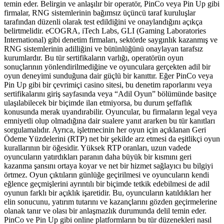
temin eder. Belirgin ve anlaşılır bir operatör, PinCo veya Pin Up gibi
firmalar, RNG sistemlerinin bağımsız üçüncü taraf kuruluşlar
tarafından düzenli olarak test edildiğini ve onaylandığını açıkça
belirtmelidir. eCOGRA, iTech Labs, GLI (Gaming Laboratories
International) gibi denetim firmaları, sektörde saygınlık kazanmış ve
RNG sistemlerinin adilliğini ve bütünlüğünü onaylayan tarafsız
kurumlardır. Bu tür sertifikaların varlığı, operatörün oyun
sonuçlarının yönlendirilmediğine ve oyunculara gerçekten adil bir
oyun deneyimi sunduğuna dair güçlü bir kanıttır. Eğer PinCo veya
Pin Up gibi bir çevrimiçi casino sitesi, bu denetim raporlarını veya
sertifikalarını giriş sayfasında veya “Adil Oyun” bölümünde basitçe
ulaşılabilecek bir biçimde ilan etmiyorsa, bu durum şeffaflık
konusunda merak uyandırabilir. Oyuncular, bu firmaların legal veya
emniyetli olup olmadığına dair sualere yanıt ararken bu tür kanıtları
sorgulamalıdır. Ayrıca, işletmecinin her oyun için açıklanan Geri
Ödeme Yüzdelerini (RTP) net bir şekilde arz etmesi da eşitlikçi oyun
kurallarının bir öğesidir. Yüksek RTP oranları, uzun vadede
oyuncuların yatırdıkları paranın daha büyük bir kısmını geri
kazanma şansını ortaya koyar ve net bir hizmet sağlayıcı bu bilgiyi
örtmez. Oyun çıktıların günlüğe geçirilmesi ve oyuncuların kendi
eğlence geçmişlerini ayrıntılı bir biçimde tetkik edebilmesi de adil
oyunun farklı bir açıklık işaretidir. Bu, oyuncuların katıldıkları her
elin sonucunu, yatırım tutarını ve kazançlarını gözden geçirmelerine
olanak tanır ve olası bir anlaşmazlık durumunda delil temin eder.
PinCo ve Pin Up gibi online platformların bu tür düzenekleri nasıl