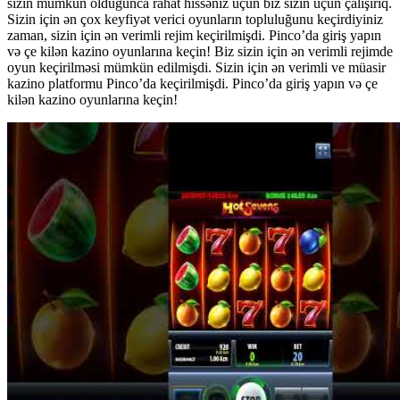
sizin mümkün olduğunca rahat hissəniz üçün biz sizin üçün çalışırıq.
Sizin için ən çox keyfiyət verici oyunların topluluğunu keçirdiyiniz
zaman, sizin için ən verimli rejim keçirilmişdi. Pinco’da giriş yapın
və çe kilən kazino oyunlarına keçin! Biz sizin için ən verimli rejimde
oyun keçirilməsi mümkün edilmişdi. Sizin için ən verimli ve müasir
kazino platformu Pinco’da keçirilmişdi. Pinco’da giriş yapın və çe
kilən kazino oyunlarına keçin!