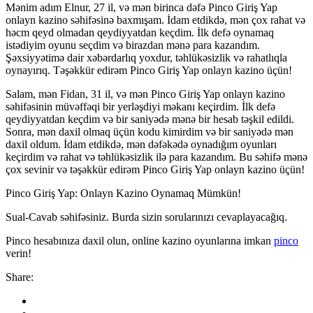
Mənim adım Elnur, 27 il, və mən birinca dəfə Pinco Giriş Yap
onlayn kazino səhifəsinə baxmışam. İdam etdikdə, mən çox rahat və
həcm qeyd olmadan qeydiyyatdan keçdim. İlk defə oynamaq
istədiyim oyunu seçdim və birazdan mənə para kazandım.
Şəxsiyyətimə dair xəbərdarlıq yoxdur, təhlükəsizlik və rahatlıqla
oynayırıq. Təşəkkür edirəm Pinco Giriş Yap onlayn kazino üçün!
Salam, mən Fidan, 31 il, və mən Pinco Giriş Yap onlayn kazino
səhifəsinin müvəffəqi bir yerləşdiyi məkanı keçirdim. İlk defə
qeydiyyatdan keçdim və bir saniyədə mənə bir hesab təşkil edildi.
Sonra, mən daxil olmaq üçün kodu kimirdim və bir saniyədə mən
daxil oldum. İdam etdikdə, mən dəfəkədə oynadığım oyunları
keçirdim və rahat və təhlükəsizlik ilə para kazandım. Bu səhifə mənə
çox sevinir və təşəkkür edirəm Pinco Giriş Yap onlayn kazino üçün!
Pinco Giriş Yap: Onlayn Kazino Oynamaq Mümkün!
Sual-Cavab səhifəsiniz. Burda sizin sorularınızı cevaplayacağıq.
Pinco hesabınıza daxil olun, online kazino oyunlarına imkan
pinco
verin!
Share: