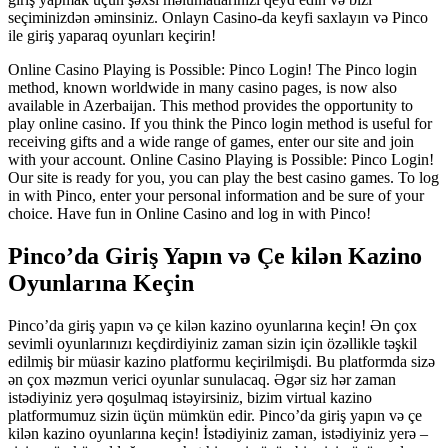
seçiminizdən əminsiniz. Onlayn Casino-da keyfi saxlayın və Pinco
ile giriş yaparaq oyunları keçirin!
Online Casino Playing is Possible: Pinco Login! The Pinco login
method, known worldwide in many casino pages, is now also
available in Azerbaijan. This method provides the opportunity to
play online casino. If you think the Pinco login method is useful for
receiving gifts and a wide range of games, enter our site and join
with your account. Online Casino Playing is Possible: Pinco Login!
Our site is ready for you, you can play the best casino games. To log
in with Pinco, enter your personal information and be sure of your
choice. Have fun in Online Casino and log in with Pinco!
Pinco’da Giriş Yapın və Çe kilən Kazino
Oyunlarına Keçin
Pinco’da giriş yapın və çe kilən kazino oyunlarına keçin! Ən çox
sevimli oyunlarınızı keçdirdiyiniz zaman sizin için özəllikle təşkil
edilmiş bir müasir kazino platformu keçirilmişdi. Bu platformda sizə
ən çox məzmun verici oyunlar sunulacaq. Əgər siz hər zaman
istədiyiniz yerə qoşulmaq istəyirsiniz, bizim virtual kazino
platformumuz sizin üçün mümkün edir. Pinco’da giriş yapın və çe
kilən kazino oyunlarına keçin! İstədiyiniz zaman, istədiyiniz yerə –