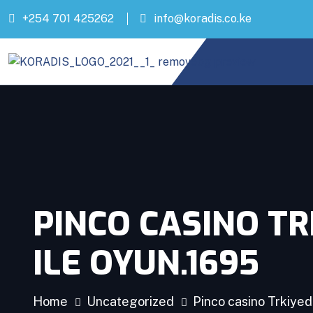
s
+254 701 425262
info@koradis.co.ke
 panel
 panel
paketleri
PINCO CASINO T
ILE OYUN.1695
 panel
 panel
Home
Uncategorized
Pinco casino Trkiyed