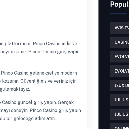
Popul
AVIS E
CASINO
n platformdur. Pinco Casino indir ve
eneyim sunar. Pinco Casino giriş yapın
EVOLV
EVOLV
iz. Pinco Casino geleneksel ve modern
 kazanın. Güvenliğiniz ve veriniz için
JEUX D
ygulamaktayız.
JULIU
 Casino güncel giriş yapın. Gerçek
ayı deneyin. Pinco Casino giriş yapın
JULIUS
olu bir geleceğe adım atın.
ONLIN