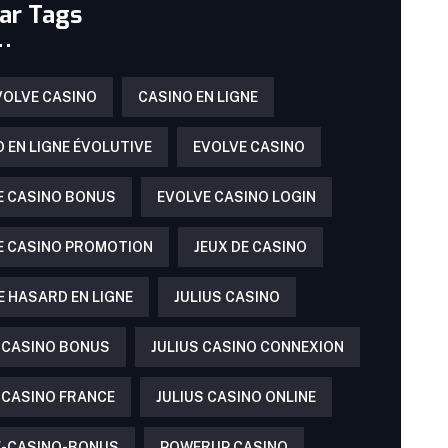
ar Tags
VOLVE CASINO
CASINO EN LIGNE
 EN LIGNE ÉVOLUTIVE
EVOLVE CASINO
E CASINO BONUS
EVOLVE CASINO LOGIN
E CASINO PROMOTION
JEUX DE CASINO
E HASARD EN LIGNE
JULIUS CASINO
S CASINO BONUS
JULIUS CASINO CONNEXION
 CASINO FRANCE
JULIUS CASINO ONLINE
E-CASINO-BONUS
POWERUP CASINO