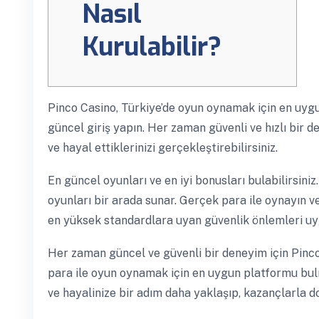
Nasıl
 panel
Kurulabilir?
 panel
 panel
Pinco Casino, Türkiye’de oyun oynamak için en uygu
i
güncel giriş yapın. Her zaman güvenli ve hızlı bir d
ve hayal ettiklerinizi gerçekleştirebilirsiniz.
 Panel
En güncel oyunları ve en iyi bonusları bulabilirsin
oyunları bir arada sunar. Gerçek para ile oynayın ve
en yüksek standardlara uyan güvenlik önlemleri u
 Panel
Her zaman güncel ve güvenli bir deneyim için Pinco
para ile oyun oynamak için en uygun platformu bulm
u
ve hayalinize bir adım daha yaklaşıp, kazançlarla d
 Panel