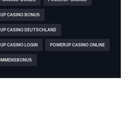
UP CASINO BONUS
UP CASINO DEUTSCHLAND
UP CASINO LOGIN
POWERUP CASINO ONLINE
OMMENSBONUS