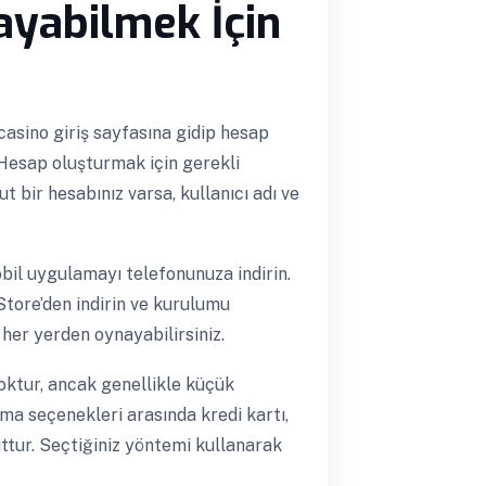
ayabilmek İçin
casino giriş sayfasına gidip hesap
Hesap oluşturmak için gerekli
 bir hesabınız varsa, kullanıcı adı ve
obil uygulamayı telefonunuza indirin.
tore’den indirin ve kurulumu
her yerden oynayabilirsiniz.
yoktur, ancak genellikle küçük
ma seçenekleri arasında kredi kartı,
ttur. Seçtiğiniz yöntemi kullanarak