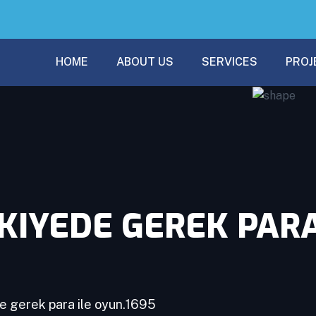
HOME
ABOUT US
SERVICES
PROJ
RKIYEDE GEREK PAR
e gerek para ile oyun.1695