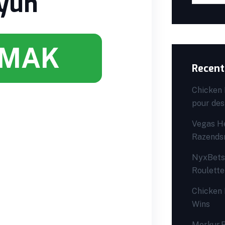
oyun
AMAK
Recent
Chicken 
pour des
Vegas He
Razends
NyxBets 
Roulette
Chicken 
Wins
Merkur B