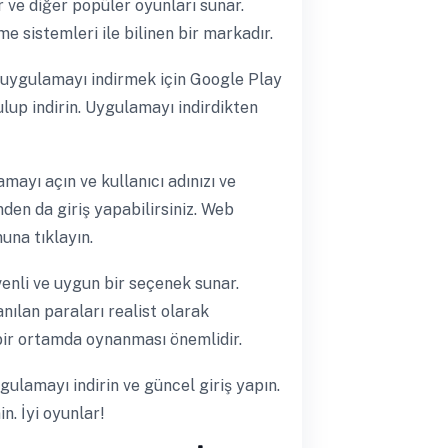
er ve diğer popüler oyunları sunar.
e sistemleri ile bilinen bir markadır.
l uygulamayı indirmek için Google Play
up indirin. Uygulamayı indirdikten
mayı açın ve kullanıcı adınızı ve
nden da giriş yapabilirsiniz. Web
una tıklayın.
venli ve uygun bir seçenek sunar.
nılan paraları realist olarak
i bir ortamda oynanması önemlidir.
ulamayı indirin ve güncel giriş yapın.
n. İyi oyunlar!