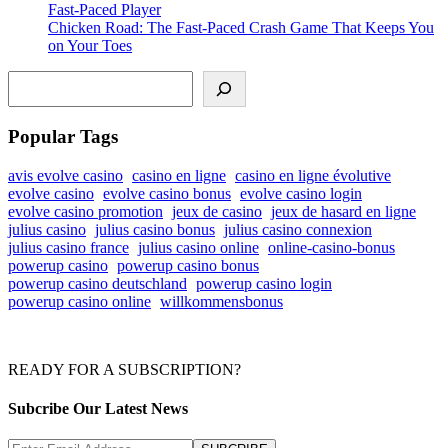
Fast‑Paced Player
Chicken Road: The Fast‑Paced Crash Game That Keeps You
on Your Toes
ayan
Search
Popular Tags
avis evolve casino
casino en ligne
casino en ligne évolutive
evolve casino
evolve casino bonus
evolve casino login
evolve casino promotion
jeux de casino
jeux de hasard en ligne
julius casino
julius casino bonus
julius casino connexion
julius casino france
julius casino online
online-casino-bonus
powerup casino
powerup casino bonus
powerup casino deutschland
powerup casino login
powerup casino online
willkommensbonus
p3 downloader
READY FOR A SUBSCRIPTION?
Subcribe Our Latest News