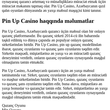
oynayaraq qazancı artırmaq və münafiqliklərə müraciət etmək üçün
müraciət məkanını tapmaq olar. Pin Up Casino, Azərbaycanın qızıl
qalın oyunları dünyasında ən yaxşı məhsul məşqçisi kimi tanınır.
Pin Up Casino haqqında məlumatlar
Pin Up Casino, Azərbaycanlı qazancı üçün məhsul olan bir onlayn
qazanç platformasıdır. Bu qazanç sirketi 2014-cü ilin baharında
təşkil edilmiş və dünya çapında ən populyar onlayn qazanç
sirketlərindən biridir. Pin Up Casino, pin up qazanç modellindən
ibarət, qazanç oyunlarını və qazanç şans oyunlarını təqdim edir.
Sirketin məqsədi, müştərilərinə ən yaxşı və ən müraciətli qazanç
deneyimini verdirib, onların qazanç oyunlarını oynayışında məşğul
olmaqlarını təmin etməkdir.
Pin Up Casino, Azərbaycanlı qazancı üçün ən yaxşı məhsul
təminatında var. Sirket, qazanç oyunlarını təqdim edən ən müraciətli
və məşhur sirketlərindən biridir. Pin Up Casino, qazanç oyunlarını
və qazanç şans oyunlarını təqdim edir, buna əlavə, müştərilərə ən
yaxşı bonuslar və qazançlar təmin edir. Sirket, müştərilərinə ən yaxşı
qazanç deneyimini verdirib, onların qazanç oyunlarını oynayışında
məşğul olmaqlarını təmin etmək məqsədindədir.
Qazanç Oyunu
Min Qazanç