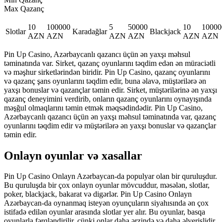
Max Qazanç
10
100000
5
50000
10
10000
Slotlar
Karadağlar
Blackjack
AZN
AZN
AZN
AZN
AZN
AZN
Pin Up Casino, Azərbaycanlı qazancı üçün ən yaxşı məhsul
təminatında var. Sirket, qazanç oyunlarını təqdim edən ən müraciətli
və məşhur sirketlərindən biridir. Pin Up Casino, qazanç oyunlarını
və qazanç şans oyunlarını təqdim edir, buna əlavə, müştərilərə ən
yaxşı bonuslar və qazançlar təmin edir. Sirket, müştərilərinə ən yaxşı
qazanç deneyimini verdirib, onların qazanç oyunlarını oynayışında
məşğul olmaqlarını təmin etmək məqsədindədir. Pin Up Casino,
Azərbaycanlı qazancı üçün ən yaxşı məhsul təminatında var, qazanç
oyunlarını təqdim edir və müştərilərə ən yaxşı bonuslar və qazançlar
təmin edir.
Onlayn oyunlar və xasallar
Pin Up Casino Onlayn Azərbaycan-da populyar olan bir quruluşdur.
Bu quruluşda bir çox onlayn oyunlar mövcuddur, məsələn, slotlar,
poker, blackjack, bakarat və digərlər. Pin Up Casino Onlayn
Azərbaycan-da oynanmaq isteyən oyunçuların siyahısında ən çox
istifadə edilən oyunlar arasında slotlar yer alır. Bu oyunlar, basqa
oyunlarla fərqləndirilir, çünki onlar daha ərzində və daha əlverişlidir.