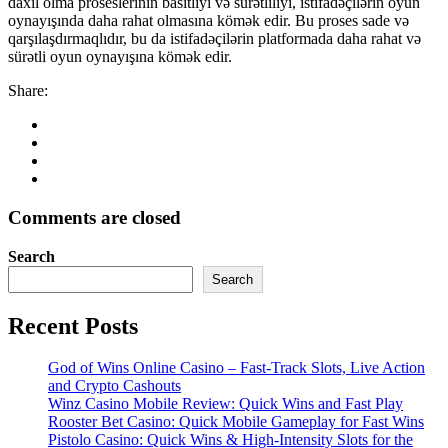
daxil olma proseslerinin basitliyi və sürətliliyi, istifadəçilərin oyun
oynayışında daha rahat olmasına kömək edir. Bu proses sade və
l
qarşılaşdırmaqlıdır, bu da istifadəçilərin platformada daha rahat və
sürətli oyun oynayışına kömək edir.
Share:
Comments are closed
Search
Search
Recent Posts
God of Wins Online Casino – Fast‑Track Slots, Live Action
and Crypto Cashouts
Winz Casino Mobile Review: Quick Wins and Fast Play
Rooster Bet Casino: Quick Mobile Gameplay for Fast Wins
Pistolo Casino: Quick Wins & High‑Intensity Slots for the