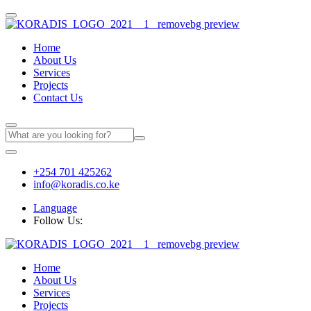
Türk ifşa
Hacklink panel
Home
About Us
Hacklink panel
Services
Projects
Backlink paketleri
Contact Us
Hacklink
Hacklink
Hacklink
+254 701 425262
info@koradis.co.ke
Hacklink
Language
Hacklink panel
Follow Us:
Hacklink panel
Hacklink panel
Home
About Us
Hacklink panel
Services
Projects
Hacklink panel