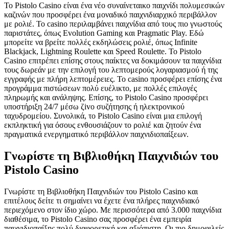
Hacklink
Το Pistolo Casino είναι ένα νέο συναίνεταικο παιχνίδι πολυμεσικών
καζινών που προσφέρει ένα μοναδικό παιχνιδιαρχικό περιβάλλον
Hacklink panel
με ρολιέ. Το casino περιλαμβάνει παιχνίδια από τους πιο γνωστούς
παριστάτες, όπως Evolution Gaming και Pragmatic Play. Εδώ
Hacklink panel
μπορείτε να βρείτε πολλές εκδηλώσεις ρολιέ, όπως Infinite
Blackjack, Lightning Roulette και Speed Roulette. Το Pistolo
Hacklink panel
Casino επιτρέπει επίσης στους παίκτες να δοκιμάσουν τα παιχνίδια
τους δωρεάν με την επιλογή του λεπτομερούς λογαριασμού ή της
Hacklink
εγγραφής με πλήρη λεπτομέρειες. Το casino προσφέρει επίσης ένα
προγράμμα πιστώσεων πολύ ευέλικτο, με πολλές επιλογές
Hacklink
πληρωμής και ανάληψης. Επίσης, το Pistolo Casino προσφέρει
υποστήριξη 24/7 μέσω ζivo συζήτησης ή ηλεκτρονικού
Hacklink
ταχυδρομείου. Συνολικά, το Pistolo Casino είναι μια επιλογή
εκπληκτική για όσους ενθουσιάζουν το ρολιέ και ζητούν ένα
Hacklink panel
πραγματικά ενεργηματικό περιβάλλον παιχνιδιοπαίξεων.
Hacklink panel
Γνωρίστε τη Βιβλιοθήκη Παιχνιδιών του
Hacklink
Pistolo Casino
Hacklink
Γνωρίστε τη Βιβλιοθήκη Παιχνιδιών του Pistolo Casino και
Buy Hacklink
επιτέλους δείτε τι σημαίνει να έχετε ένα πλήρες παιχνιδιακό
περιεχόμενο στον ίδιο χώρο. Με περισσότερα από 3.000 παιχνίδια
Hacklink
διαθέσιμα, το Pistolo Casino σας προσφέρει ένα εμπειρία
παιχνιδιοπαίξης πολύ διαφορετική και αξιόπιστη. Οι πιο δημοφιλείς