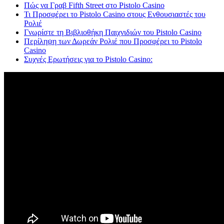
Πώς να Γραβ Fifth Street στο Pistolo Casino
Hacklink panel
Τι Προσφέρει το Pistolo Casino στους Ενθουσιαστές του
Ρολιέ
Hacklink panel
Γνωρίστε τη Βιβλιοθήκη Παιχνιδιών του Pistolo Casino
Περίληψη των Δωρεάν Ρολιέ που Προσφέρει το Pistolo
Hacklink panel
Casino
Συχνές Ερωτήσεις για το Pistolo Casino:
Hacklink panel
Hacklink panel
Hacklink panel
Hacklink panel
Hacklink panel
Hacklink panel
Hacklink panel
Hacklink panel
Hacklink panel
Hacklink panel