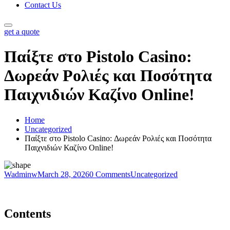
Contact Us
Hacklink panel
Hacklink panel
get a quote
Hacklink panel
Παίξτε στο Pistolo Casino:
Hacklink panel
Δωρεάν Ρολιές και Ποσότητα
Hacklink panel
Παιχνιδιών Καζίνο Online!
Hacklink panel
Hacklink panel
Home
Uncategorized
Hacklink panel
Παίξτε στο Pistolo Casino: Δωρεάν Ρολιές και Ποσότητα
Παιχνιδιών Καζίνο Online!
Hacklink satın al
Hacklink satın al
Wadminw
March 28, 2026
0 Comments
Uncategorized
Hacklink panel
Hacklink panel
Contents
Hacklink panel