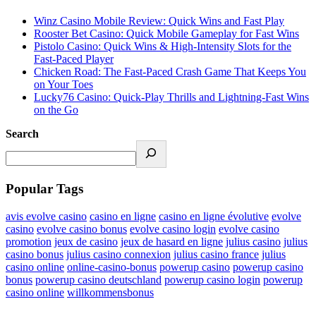
Winz Casino Mobile Review: Quick Wins and Fast Play
Rooster Bet Casino: Quick Mobile Gameplay for Fast Wins
Pistolo Casino: Quick Wins & High‑Intensity Slots for the
Fast‑Paced Player
Chicken Road: The Fast‑Paced Crash Game That Keeps You
on Your Toes
Lucky76 Casino: Quick‑Play Thrills and Lightning‑Fast Wins
on the Go
Search
Popular Tags
avis evolve casino
casino en ligne
casino en ligne évolutive
evolve
casino
evolve casino bonus
evolve casino login
evolve casino
promotion
jeux de casino
jeux de hasard en ligne
julius casino
julius
 giriş
casino bonus
julius casino connexion
julius casino france
julius
casino online
online-casino-bonus
powerup casino
powerup casino
bonus
powerup casino deutschland
powerup casino login
powerup
casino online
willkommensbonus