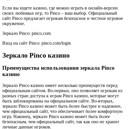
Если вы ищете казино, где можно играть в онлайн-версии
своих любимых игр, то Pinco – ваш выбор. Официальный
сайт Pinco предлагает игрокам безопасное и честное игровое
окружение.
Зеркало Pinco: pinco.com
Вход на сайт Pinco: pinco.com/login
Зеркало Pinco казино
Преимущества использования зеркала Pinco
казино
Зеркало Pinco казино имеет несколько преимуществ перед
официальным сайтом. Во-первых, оно позволяет игрокам из
разных стран доступа к играм Pinco казино, которые могут
быть заблокированы на официальном сайте. Во-вторых,
зеркало Pinco казино может быть более быстрее и надежнее,
чем официальный сайт, что обеспечивает более комфортную
игру. Наконец, зеркало Pinco казино может быть более
безопасным, чем официальный сайт, так как оно не хранит
личные данные игроков.