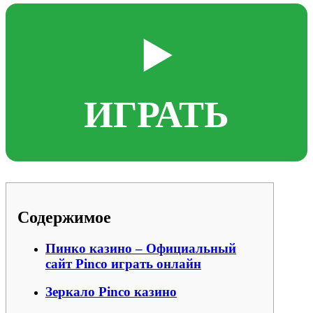
▶️
ИГРАТЬ
Содержимое
Пинко казино – Официальный
сайт Pinco играть онлайн
Зеркало Pinco казино