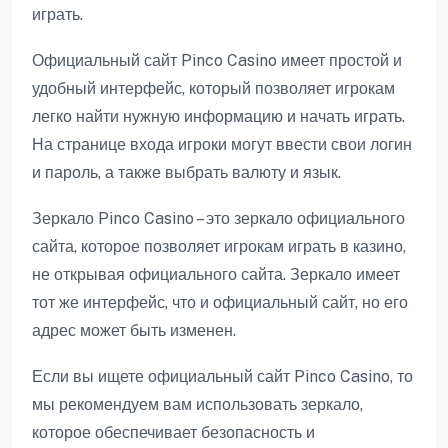
играть.
panel
Официальный сайт Pinco Casino имеет простой и
panel
удобный интерфейс, который позволяет игрокам
panel
легко найти нужную информацию и начать играть.
На странице входа игроки могут ввести свои логин
и пароль, а также выбрать валюту и язык.
Зеркало Pinco Casino – это зеркало официального
Panel
сайта, которое позволяет игрокам играть в казино,
не открывая официального сайта. Зеркало имеет
тот же интерфейс, что и официальный сайт, но его
адрес может быть изменен.
Panel
Если вы ищете официальный сайт Pinco Casino, то
u
мы рекомендуем вам использовать зеркало,
Panel
которое обеспечивает безопасность и