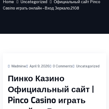
Home
Uncategorized
Официальный сайт Pinco
panel
Casino играть онлайн – Вход Зеркало.2108
panel
panel
panel
panel
panel
Wadminw
April 9, 2026
0 Comments
Uncategorized
panel
Пинко Казино
panel
Официальный сайт |
panel
Pinco Casino играть
panel