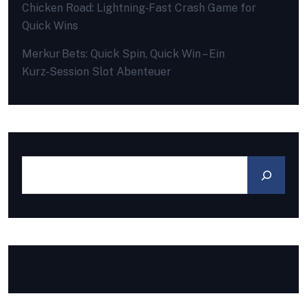
Chicken Road: Lightning‑Fast Crash Game for
Quick Wins
t güncel giriş
Merkur Bets: Quick Spin, Quick Win – Ein
Kurz‑Session Slot Abenteuer
riş
habet
 giriş