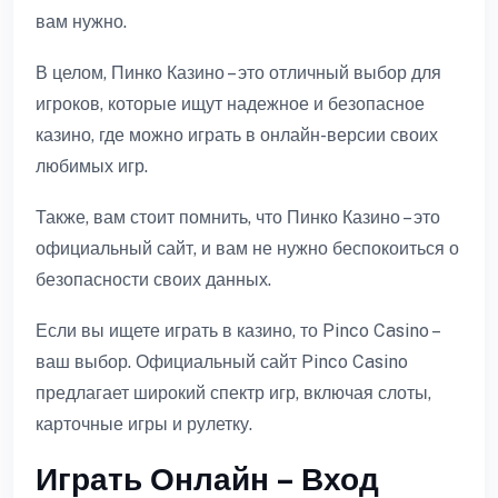
panel
вам нужно.
panel
В целом, Пинко Казино – это отличный выбор для
игроков, которые ищут надежное и безопасное
panel
казино, где можно играть в онлайн-версии своих
любимых игр.
Также, вам стоит помнить, что Пинко Казино – это
panel
официальный сайт, и вам не нужно беспокоиться о
panel
безопасности своих данных.
panel
Если вы ищете играть в казино, то Pinco Casino –
ваш выбор. Официальный сайт Pinco Casino
panel
предлагает широкий спектр игр, включая слоты,
карточные игры и рулетку.
panel
Играть Онлайн – Вход
panel