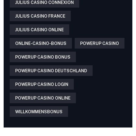
JULIUS CASINO CONNEXION
JULIUS CASINO FRANCE
JULIUS CASINO ONLINE
ONLINE-CASINO-BONUS
POWERUP CASINO
POWERUP CASINO BONUS
POWERUP CASINO DEUTSCHLAND
POWERUP CASINO LOGIN
POWERUP CASINO ONLINE
WILLKOMMENSBONUS