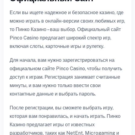
panel
Если вы ищете надежное и безопасное казино, где
можно играть в онлайн-версии своих любимых игр,
panel
то Пинко Казино – ваш выбор. Официальный сайт
Pinco Casino предлагает широкий спектр игр,
включая слоты, карточные игры и рулетку.
Для начала, вам нужно зарегистрироваться на
link
официальном сайте Pinco Casino, чтобы получить
доступ к играм. Регистрация занимает считанные
минуты, и вам нужно только ввести свои
контактные данные и выбрать пароль.
После регистрации, вы сможете выбрать игру,
satın al
которая вам понравилась, и начать играть. Пинко
panel
Казино предлагает игры от известных
разработчиков, таких как NetEnt, Microgaming и