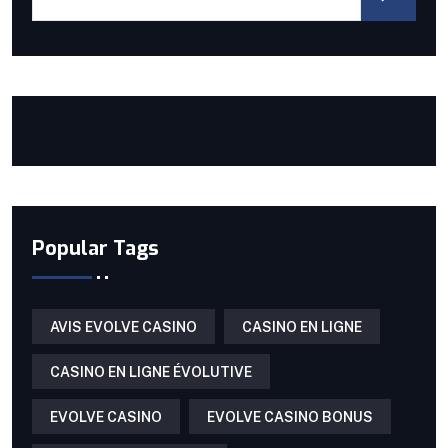
Popular Tags
AVIS EVOLVE CASINO
CASINO EN LIGNE
CASINO EN LIGNE ÉVOLUTIVE
EVOLVE CASINO
EVOLVE CASINO BONUS