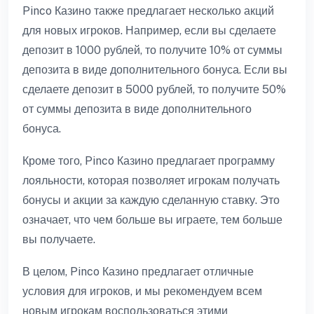
nel
Pinco Казино также предлагает несколько акций
для новых игроков. Например, если вы сделаете
nel
депозит в 1000 рублей, то получите 10% от суммы
iş
депозита в виде дополнительного бонуса. Если вы
сделаете депозит в 5000 рублей, то получите 50%
ort
от суммы депозита в виде дополнительного
бонуса.
le
Кроме того, Pinco Казино предлагает программу
лояльности, которая позволяет игрокам получать
бонусы и акции за каждую сделанную ставку. Это
означает, что чем больше вы играете, тем больше
be mp3 downloader
вы получаете.
В целом, Pinco Казино предлагает отличные
условия для игроков, и мы рекомендуем всем
новым игрокам воспользоваться этими