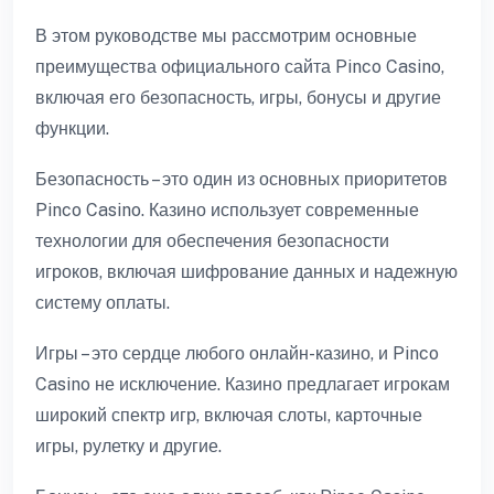
nel
В этом руководстве мы рассмотрим основные
преимущества официального сайта Pinco Casino,
nel
включая его безопасность, игры, бонусы и другие
функции.
Безопасность – это один из основных приоритетов
Pinco Casino. Казино использует современные
nel
технологии для обеспечения безопасности
игроков, включая шифрование данных и надежную
nel
систему оплаты.
nel
Игры – это сердце любого онлайн-казино, и Pinco
Casino не исключение. Казино предлагает игрокам
широкий спектр игр, включая слоты, карточные
игры, рулетку и другие.