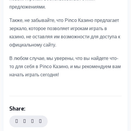
предложениями.
Также, не забывайте, что Pinco Казино предлагает
зеркало, которое позволяет игрокам играть в
rum
казино, не оставляя им возможности для доступа к
официальному сайту.
t
В любом случае, мы уверены, что вы найдете что-
то для себя в Pinco Казино, и мы рекомендуем вам
cort
начать играть сегодня!
Share: