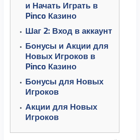
nel
и Начать Играть в
Pinco Казино
nel
Шаг 2: Вход в аккаунт
nel
Бонусы и Акции для
nel
Новых Игроков в
nel
Pinco Казино
nel
Бонусы для Новых
nel
Игроков
nel
Акции для Новых
Игроков
nel
nel