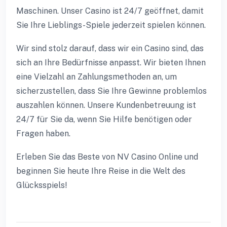
Maschinen. Unser Casino ist 24/7 geöffnet, damit
Sie Ihre Lieblings-Spiele jederzeit spielen können.
ş
Wir sind stolz darauf, dass wir ein Casino sind, das
sich an Ihre Bedürfnisse anpasst. Wir bieten Ihnen
eine Vielzahl an Zahlungsmethoden an, um
sicherzustellen, dass Sie Ihre Gewinne problemlos
auszahlen können. Unsere Kundenbetreuung ist
24/7 für Sie da, wenn Sie Hilfe benötigen oder
Fragen haben.
Erleben Sie das Beste von NV Casino Online und
beginnen Sie heute Ihre Reise in die Welt des
Glücksspiels!