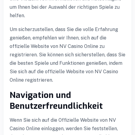
um Ihnen bei der Auswahl der richtigen Spiele zu
helfen.
Um sicherzustellen, dass Sie die volle Erfahrung
genießen, empfehlen wir Ihnen, sich auf die
offizielle Website von NV Casino Online zu
registrieren. Sie können sich sicherstellen, dass Sie
die besten Spiele und Funktionen genießen, indem
Sie sich auf die offizielle Website von NV Casino
Online registrieren.
Navigation und
Benutzerfreundlichkeit
Wenn Sie sich auf die Offizielle Website von NV
Casino Online einloggen, werden Sie feststellen,