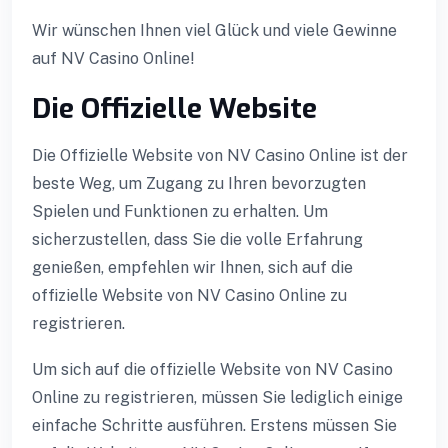
Wir wünschen Ihnen viel Glück und viele Gewinne
auf NV Casino Online!
Die Offizielle Website
Die Offizielle Website von NV Casino Online ist der
beste Weg, um Zugang zu Ihren bevorzugten
Spielen und Funktionen zu erhalten. Um
sicherzustellen, dass Sie die volle Erfahrung
genießen, empfehlen wir Ihnen, sich auf die
offizielle Website von NV Casino Online zu
registrieren.
Um sich auf die offizielle Website von NV Casino
Online zu registrieren, müssen Sie lediglich einige
einfache Schritte ausführen. Erstens müssen Sie