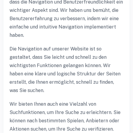
dass die Navigation und Benutzerfreundlichkeit ein
wichtiger Aspekt sind. Wir haben uns bemüht, die
Benutzererfahrung zu verbessern, indem wir eine
einfache und intuitive Navigation implementiert
haben.
Die Navigation auf unserer Website ist so
gestaltet, dass Sie leicht und schnell zu den
wichtigsten Funktionen gelangen können. Wir
haben eine klare und logische Struktur der Seiten
erstellt, die Ihnen ermöglicht, schnell zu finden,
was Sie suchen.
Wir bieten Ihnen auch eine Vielzahl von
Suchfunktionen, um Ihre Suche zu erleichtern. Sie
können nach bestimmten Spielen, Anbietern oder
Aktionen suchen, um Ihre Suche zu verifizieren.