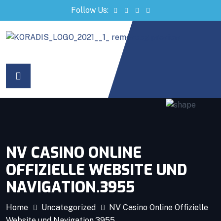
Follow Us:
NV CASINO ONLINE
OFFIZIELLE WEBSITE UND
NAVIGATION.3955
Home
Uncategorized
NV Casino Online Offizielle
Website und Navigation.3955