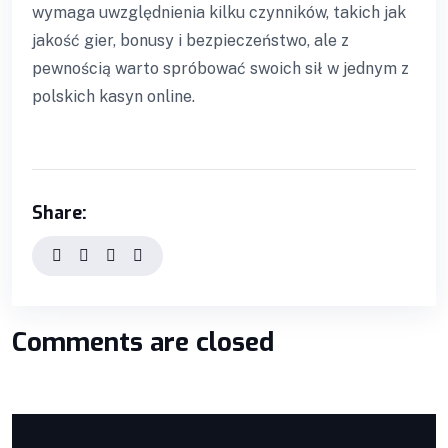
wymaga uwzględnienia kilku czynników, takich jak
jakość gier, bonusy i bezpieczeństwo, ale z
pewnością warto spróbować swoich sił w jednym z
el
polskich kasyn online.
t
Share:
t
Comments are closed