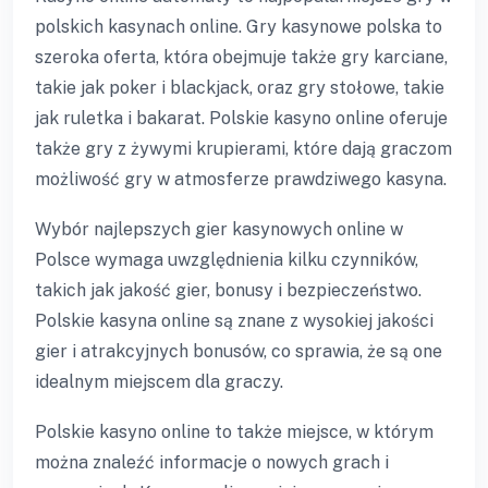
polskich kasynach online. Gry kasynowe polska to
szeroka oferta, która obejmuje także gry karciane,
takie jak poker i blackjack, oraz gry stołowe, takie
jak ruletka i bakarat. Polskie kasyno online oferuje
um
także gry z żywymi krupierami, które dają graczom
możliwość gry w atmosferze prawdziwego kasyna.
Wybór najlepszych gier kasynowych online w
Polsce wymaga uwzględnienia kilku czynników,
rt
takich jak jakość gier, bonusy i bezpieczeństwo.
Polskie kasyna online są znane z wysokiej jakości
gier i atrakcyjnych bonusów, co sprawia, że są one
idealnym miejscem dla graczy.
Polskie kasyno online to także miejsce, w którym
można znaleźć informacje o nowych grach i