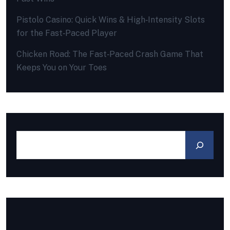
Pistolo Casino: Quick Wins & High‑Intensity Slots
for the Fast‑Paced Player
Chicken Road: The Fast‑Paced Crash Game That
Keeps You on Your Toes