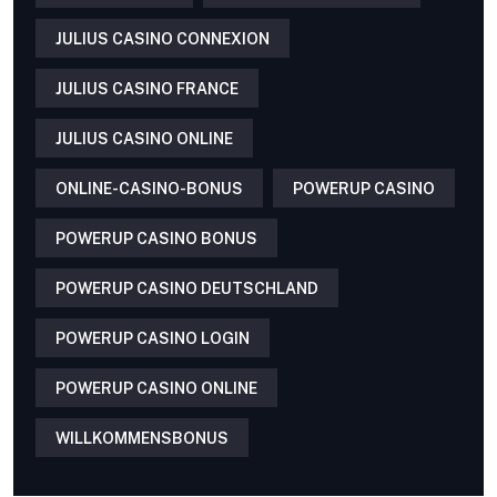
JULIUS CASINO CONNEXION
JULIUS CASINO FRANCE
JULIUS CASINO ONLINE
ONLINE-CASINO-BONUS
POWERUP CASINO
POWERUP CASINO BONUS
POWERUP CASINO DEUTSCHLAND
POWERUP CASINO LOGIN
POWERUP CASINO ONLINE
WILLKOMMENSBONUS