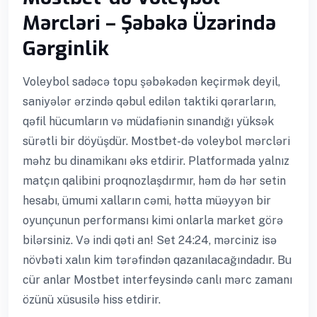
el
Mərcləri – Şəbəkə Üzərində
el
Gərginlik
el
Voleybol sadəcə topu şəbəkədən keçirmək deyil,
el
saniyələr ərzində qəbul edilən taktiki qərarların,
qəfil hücumların və müdafiənin sınandığı yüksək
el
sürətli bir döyüşdür. Mostbet-də voleybol mərcləri
məhz bu dinamikanı əks etdirir. Platformada yalnız
el
matçın qalibini proqnozlaşdırmır, həm də hər setin
el
hesabı, ümumi xalların cəmi, hətta müəyyən bir
oyunçunun performansı kimi onlarla market görə
el
bilərsiniz. Və indi qəti an! Set 24:24, mərciniz isə
növbəti xalın kim tərəfindən qazanılacağındadır. Bu
el
cür anlar Mostbet interfeysində canlı mərc zamanı
el
özünü xüsusilə hiss etdirir.