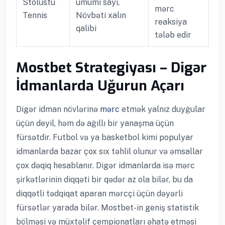
Stolüstü
ümumi sayı,
el
mərc
Tennis
Növbəti xalın
reaksiya
el
qalibi
tələb edir
ş
Mostbet Strategiyası – Digər
rt
İdmanlarda Uğurun Açarı
Digər idman növlərinə
mərc
etmək yalnız duyğular
üçün deyil, həm də ağıllı bir yanaşma üçün
fürsətdir. Futbol və ya basketbol kimi populyar
idmanlarda bazar çox sıx təhlil olunur və əmsallar
 mp3 downloader
çox dəqiq hesablanır. Digər idmanlarda isə mərc
şirkətlərinin diqqəti bir qədər az ola bilər, bu da
diqqətli tədqiqat aparan mərcçi üçün dəyərli
fürsətlər yarada bilər. Mostbet-in geniş statistik
bölməsi və müxtəlif çempionatları əhatə etməsi