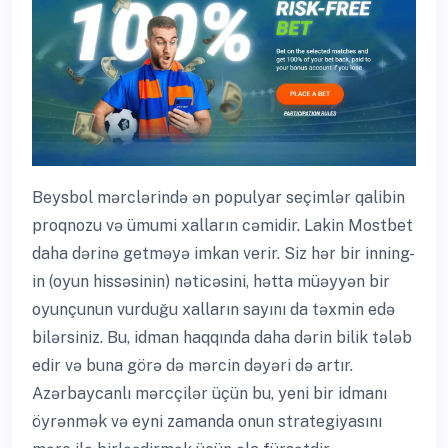
el
el
el
el
el
Beysbol mərclərində ən populyar seçimlər qalibin
proqnozu və ümumi xalların cəmidir. Lakin Mostbet
el
daha dərinə getməyə imkan verir. Siz hər bir inning-
el
in (oyun hissəsinin) nəticəsini, hətta müəyyən bir
oyunçunun vurduğu xalların sayını da təxmin edə
el
bilərsiniz. Bu, idman haqqında daha dərin bilik tələb
edir və buna görə də mərcin dəyəri də artır.
el
Azərbaycanlı mərcçilər üçün bu, yeni bir idmanı
el
öyrənmək və eyni zamanda onun strategiyasını