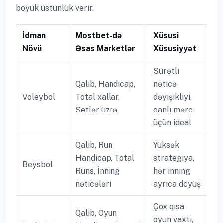
böyük üstünlük verir.
el
İdman
Mostbet-də
Xüsusi
el
Növü
Əsas Marketlər
Xüsusiyyət
el
Sürətli
el
Qalib, Handicap,
nəticə
Voleybol
Total xallar,
dəyişikliyi,
n al
Setlər üzrə
canlı mərc
üçün ideal
el
Qalib, Run
Yüksək
el
Handicap, Total
strategiya,
Beysbol
Runs, İnning
hər inning
el
nəticələri
ayrıca döyüş
el
Çox qısa
Qalib, Oyun
oyun vaxtı,
el