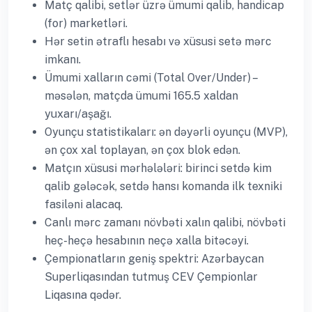
Matç qalibi, setlər üzrə ümumi qalib, handicap
el
(for) marketləri.
Hər setin ətraflı hesabı və xüsusi setə mərc
el
imkanı.
Ümumi xalların cəmi (Total Over/Under) –
məsələn, matçda ümumi 165.5 xaldan
yuxarı/aşağı.
Oyunçu statistikaları: ən dəyərli oyunçu (MVP),
el
ən çox xal toplayan, ən çox blok edən.
Matçın xüsusi mərhələləri: birinci setdə kim
el
qalib gələcək, setdə hansı komanda ilk texniki
fasiləni alacaq.
el
Canlı mərc zamanı növbəti xalın qalibi, növbəti
heç-heçə hesabının neçə xalla bitəcəyi.
Çempionatların geniş spektri: Azərbaycan
Superliqasından tutmuş CEV Çempionlar
Liqasına qədər.