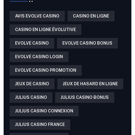
AVIS EVOLVE CASINO
CASINO EN LIGNE
CASINO EN LIGNE ÉVOLUTIVE
EVOLVE CASINO
EVOLVE CASINO BONUS
EVOLVE CASINO LOGIN
EVOLVE CASINO PROMOTION
JEUX DE CASINO
JEUX DE HASARD EN LIGNE
JULIUS CASINO
JULIUS CASINO BONUS
JULIUS CASINO CONNEXION
JULIUS CASINO FRANCE