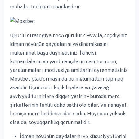
məhz bu tədqiqatı asanlaşdırır.
um
Uğurlu strategiya necə qurulur? Əvvəla, seçdiyiniz
idman növünün qaydalarını və dinamikasını
mükəmməl başa düşməlisiniz. İkincisi,
komandaların və ya idmançıların cari formunu,
yaralanmaları, motivasiya amillərini öyrənməlisiniz.
rt
Mostbet platformasında bu məlumatları tapmaq
asandır. Üçüncüsü, kiçik liqalara və ya aşağı
səviyyəli turnirlərə diqqət yetirin – burada mərc
şirkətlərinin təhlili daha səthi ola bilər. Və nəhayət,
həmişə mərc həddinizi idarə edin. Həyəcan yüksək
olsa da, soyuqqanlılıq qorunmalıdır.
İdman növünün qaydalarını və xüsusiyyətlərini