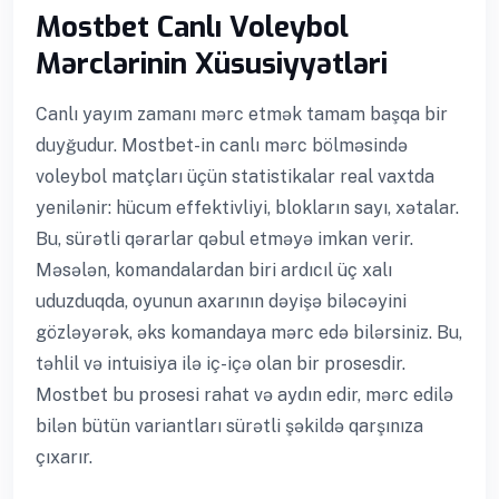
el
Mostbet Canlı Voleybol
Mərclərinin Xüsusiyyətləri
el
Canlı yayım zamanı mərc etmək tamam başqa bir
el
duyğudur. Mostbet-in canlı mərc bölməsində
voleybol matçları üçün statistikalar real vaxtda
yenilənir: hücum effektivliyi, blokların sayı, xətalar.
Bu, sürətli qərarlar qəbul etməyə imkan verir.
Məsələn, komandalardan biri ardıcıl üç xalı
el
uduzduqda, oyunun axarının dəyişə biləcəyini
gözləyərək, əks komandaya mərc edə bilərsiniz. Bu,
təhlil və intuisiya ilə iç-içə olan bir prosesdir.
el
Mostbet bu prosesi rahat və aydın edir, mərc edilə
bilən bütün variantları sürətli şəkildə qarşınıza
çıxarır.
el