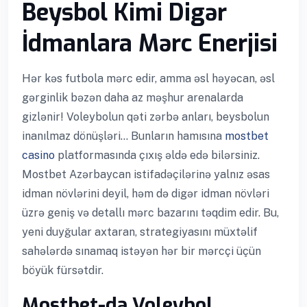
Beysbol Kimi Digər
el
İdmanlara Mərc Enerjisi
n al
Hər kəs futbola mərc edir, amma əsl həyəcan, əsl
n al
gərginlik bəzən daha az məşhur arenalarda
gizlənir! Voleybolun qəti zərbə anları, beysbolun
el
inanılmaz dönüşləri… Bunların hamısına
mostbet
el
casino
platformasında çıxış əldə edə bilərsiniz.
Mostbet Azərbaycan istifadəçilərinə yalnız əsas
el
idman növlərini deyil, həm də digər idman növləri
üzrə geniş və detallı mərc bazarını təqdim edir. Bu,
el
yeni duyğular axtaran, strategiyasını müxtəlif
el
sahələrdə sınamaq istəyən hər bir mərcçi üçün
böyük fürsətdir.
el
Mostbet-də Voleybol