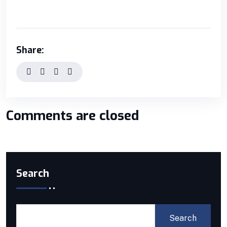
el
Share:
t
Comments are closed
t
Search
Search