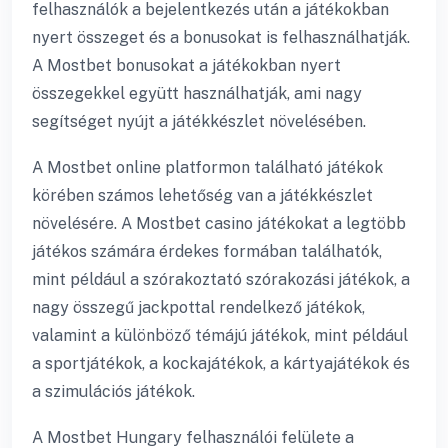
l
felhasználók a bejelentkezés után a játékokban
nyert összeget és a bonusokat is felhasználhatják.
l
A Mostbet bonusokat a játékokban nyert
összegekkel együtt használhatják, ami nagy
segítséget nyújt a játékkészlet növelésében.
t
A Mostbet online platformon található játékok
körében számos lehetőség van a játékkészlet
növelésére. A Mostbet casino játékokat a legtöbb
játékos számára érdekes formában találhatók,
mint például a szórakoztató szórakozási játékok, a
nagy összegű jackpottal rendelkező játékok,
mp3 downloader
valamint a különböző témájú játékok, mint például
a sportjátékok, a kockajátékok, a kártyajátékok és
a szimulációs játékok.
A Mostbet Hungary felhasználói felülete a