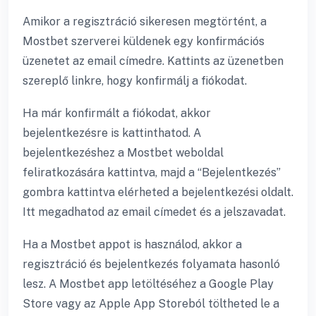
l
Amikor a regisztráció sikeresen megtörtént, a
l
Mostbet szerverei küldenek egy konfirmációs
üzenetet az email címedre. Kattints az üzenetben
l
szereplő linkre, hogy konfirmálj a fiókodat.
l
Ha már konfirmált a fiókodat, akkor
bejelentkezésre is kattinthatod. A
l
bejelentkezéshez a Mostbet weboldal
l
feliratkozására kattintva, majd a “Bejelentkezés”
gombra kattintva elérheted a bejelentkezési oldalt.
l
Itt megadhatod az email címedet és a jelszavadat.
l
Ha a Mostbet appot is használod, akkor a
l
regisztráció és bejelentkezés folyamata hasonló
lesz. A Mostbet app letöltéséhez a Google Play
l
Store vagy az Apple App Storeból töltheted le a