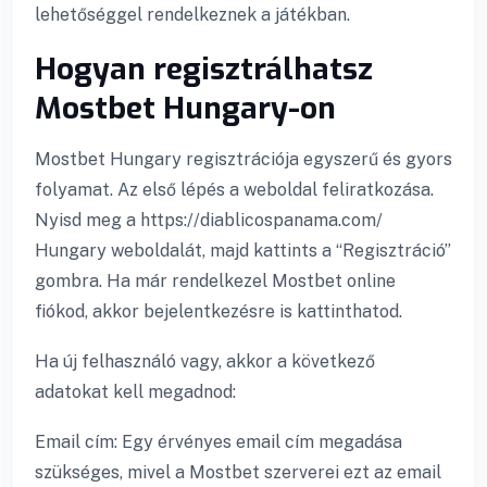
lehetőséggel rendelkeznek a játékban.
l
Hogyan regisztrálhatsz
l
Mostbet Hungary-on
Mostbet Hungary regisztrációja egyszerű és gyors
folyamat. Az első lépés a weboldal feliratkozása.
Nyisd meg a https://diablicospanama.com/
l
Hungary weboldalát, majd kattints a “Regisztráció”
l
gombra. Ha már rendelkezel Mostbet online
fiókod, akkor bejelentkezésre is kattinthatod.
l
Ha új felhasználó vagy, akkor a következő
adatokat kell megadnod:
Email cím: Egy érvényes email cím megadása
szükséges, mivel a Mostbet szerverei ezt az email