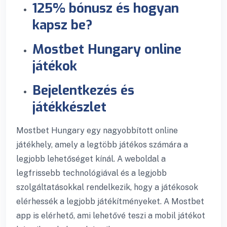
l
125% bónusz és hogyan
kapsz be?
l
Mostbet Hungary online
l
játékok
l
Bejelentkezés és
l
játékkészlet
l
Mostbet Hungary egy nagyobbított online
l
játékhely, amely a legtöbb játékos számára a
legjobb lehetőséget kínál. A weboldal a
l
legfrissebb technológiával és a legjobb
szolgáltatásokkal rendelkezik, hogy a játékosok
l
elérhessék a legjobb játékítményeket. A Mostbet
l
app is elérhető, ami lehetővé teszi a mobil játékot