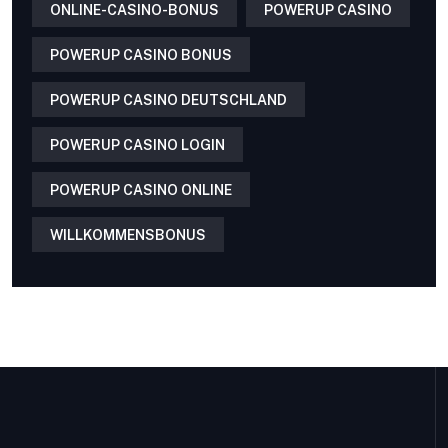
ONLINE-CASINO-BONUS
POWERUP CASINO
POWERUP CASINO BONUS
POWERUP CASINO DEUTSCHLAND
POWERUP CASINO LOGIN
POWERUP CASINO ONLINE
WILLKOMMENSBONUS