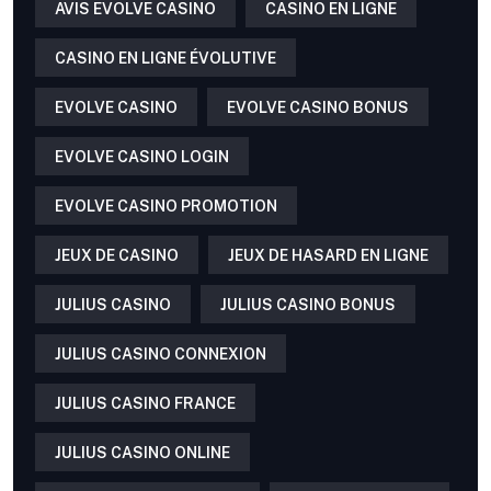
AVIS EVOLVE CASINO
CASINO EN LIGNE
CASINO EN LIGNE ÉVOLUTIVE
EVOLVE CASINO
EVOLVE CASINO BONUS
EVOLVE CASINO LOGIN
EVOLVE CASINO PROMOTION
JEUX DE CASINO
JEUX DE HASARD EN LIGNE
JULIUS CASINO
JULIUS CASINO BONUS
JULIUS CASINO CONNEXION
JULIUS CASINO FRANCE
JULIUS CASINO ONLINE