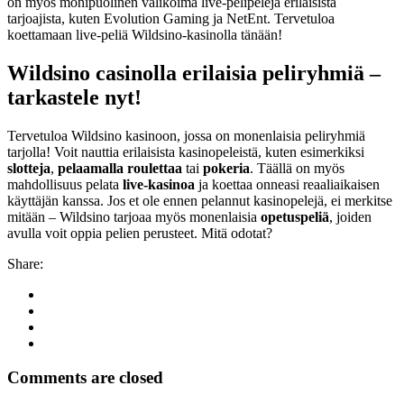
on myös monipuolinen valikoima live-pelipelejä erilaisista
tarjoajista, kuten Evolution Gaming ja NetEnt. Tervetuloa
l
koettamaan live-peliä Wildsino-kasinolla tänään!
l
Wildsino casinolla erilaisia peliryhmiä –
tarkastele nyt!
l
Tervetuloa Wildsino kasinoon, jossa on monenlaisia peliryhmiä
l
tarjolla! Voit nauttia erilaisista kasinopeleistä, kuten esimerkiksi
slotteja
,
pelaamalla roulettaa
tai
pokeria
. Täällä on myös
l
mahdollisuus pelata
live-kasinoa
ja koettaa onneasi reaaliaikaisen
käyttäjän kanssa. Jos et ole ennen pelannut kasinopelejä, ei merkitse
l
mitään – Wildsino tarjoaa myös monenlaisia
opetuspeliä
, joiden
avulla voit oppia pelien perusteet. Mitä odotat?
l
Share:
l
l
l
l
Comments are closed
l