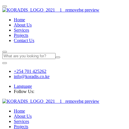
l
Home
About Us
l
Services
Projects
leri
Contact Us
+254 701 425262
info@koradis.co.ke
Language
l
Follow Us:
l
l
Home
About Us
l
Services
Projects
l