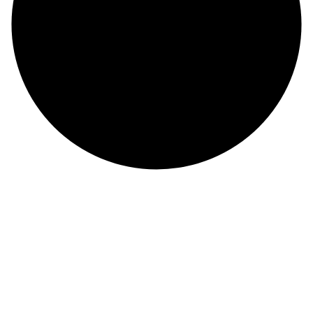
m
el giriş