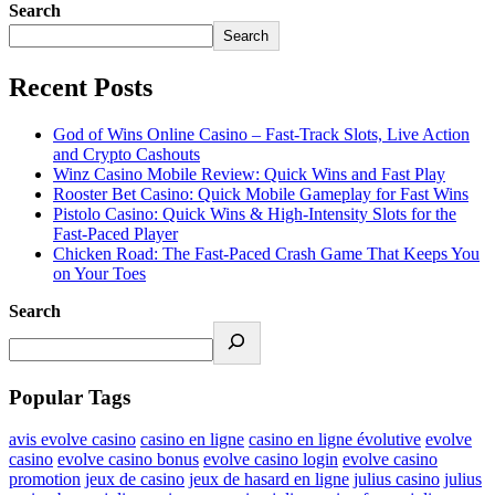
Search
al
Search
l
Recent Posts
l
God of Wins Online Casino – Fast‑Track Slots, Live Action
l
and Crypto Cashouts
Winz Casino Mobile Review: Quick Wins and Fast Play
l
Rooster Bet Casino: Quick Mobile Gameplay for Fast Wins
Pistolo Casino: Quick Wins & High‑Intensity Slots for the
l
Fast‑Paced Player
l
Chicken Road: The Fast‑Paced Crash Game That Keeps You
on Your Toes
l
Search
l
l
Popular Tags
l
avis evolve casino
casino en ligne
casino en ligne évolutive
evolve
l
casino
evolve casino bonus
evolve casino login
evolve casino
promotion
jeux de casino
jeux de hasard en ligne
julius casino
julius