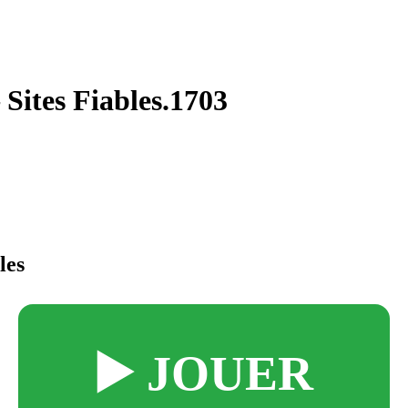
 Sites Fiables.1703
les
▶️ JOUER