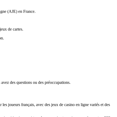
 ligne (AJE) en France.
jeux de cartes.
on.
us avez des questions ou des préoccupations.
les joueurs français, avec des jeux de casino en ligne variés et des