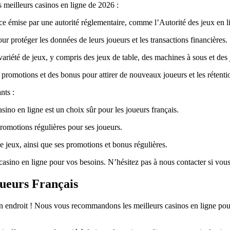
s meilleurs casinos en ligne de 2026 :
icence émise par une autorité réglementaire, comme l’Autorité des jeux en
ur protéger les données de leurs joueurs et les transactions financières.
variété de jeux, y compris des jeux de table, des machines à sous et des 
 promotions et des bonus pour attirer de nouveaux joueurs et les rétenti
nts :
sino en ligne est un choix sûr pour les joueurs français.
promotions régulières pour ses joueurs.
de jeux, ainsi que ses promotions et bonus régulières.
r casino en ligne pour vos besoins. N’hésitez pas à nous contacter si vo
oueurs Français
on endroit ! Nous vous recommandons les meilleurs casinos en ligne pour 