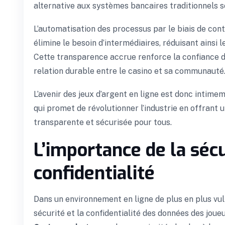
alternative aux systèmes bancaires traditionnels s
panel
L’automatisation des processus par le biais de cont
élimine le besoin d’intermédiaires, réduisant ainsi l
panel
Cette transparence accrue renforce la confiance de
relation durable entre le casino et sa communauté
L’avenir des jeux d’argent en ligne est donc intimem
qui promet de révolutionner l’industrie en offrant u
ink
transparente et sécurisée pour tous.
L’importance de la sécu
confidentialité
atın al
Dans un environnement en ligne de plus en plus vu
panel
sécurité et la confidentialité des données des joue