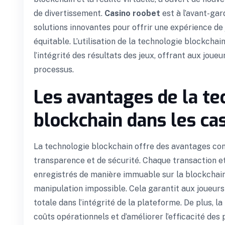
de divertissement.
Casino roobet
est à l’avant-gar
Panel
solutions innovantes pour offrir une expérience de
panel
équitable. L’utilisation de la technologie blockcha
l’intégrité des résultats des jeux, offrant aux joue
u
processus.
Les avantages de la te
panel
blockchain dans les ca
panel
La technologie blockchain offre des avantages co
panel
transparence et de sécurité. Chaque transaction et
enregistrés de manière immuable sur la blockchain,
manipulation impossible. Cela garantit aux joueurs
totale dans l’intégrité de la plateforme. De plus, l
coûts opérationnels et d’améliorer l’efficacité des