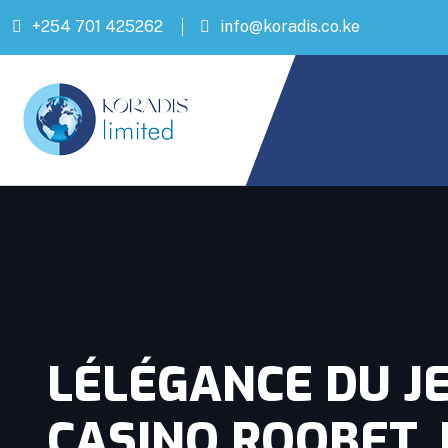
+254 701 425262
info@koradis.co.ke
panel
panel
aketleri
LÉLÉGANCE DU J
panel
CASINO ROOBET, 
panel