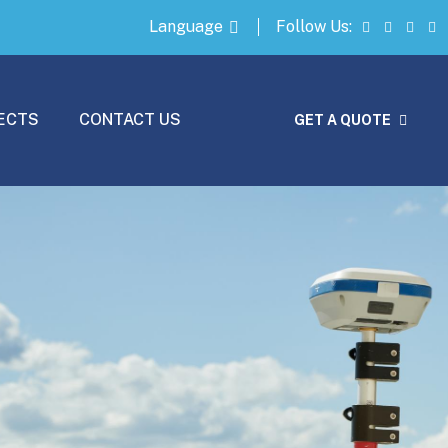
Language
Follow Us:
ECTS
CONTACT US
GET A QUOTE