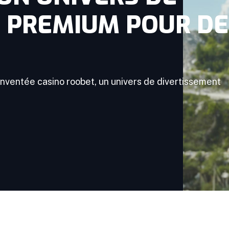
 PREMIUM POUR DE
nventée casino roobet, un univers de divertissement