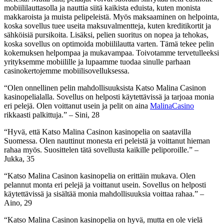
mobiililauttasolla ja nauttia siitä kaikista eduista, kuten monista
makkaroista ja muista pelipeleistä. Myös maksaaminen on helpointa,
koska sovellus tuee useita maksuvalmentteja, kuten kreditikortit ja
sähköisiä pursikoita. Lisäksi, pelien suoritus on nopea ja tehokas,
koska sovellus on optimoida mobiililautta varten. Tämä tekee pelin
kokemuksen helpompaa ja mukavampaa. Toivotamme tervetulleeksi
yrityksemme mobiilille ja lupaamme tuodaa sinulle parhaan
casinokertojemme mobiilisovelluksessa.
“Olen onnellinen pelin mahdollisuuksista Katso Malina Casinon
kasinopelialalla. Sovellus on helposti käytettävissä ja tarjoaa monia
eri pelejä. Olen voittanut usein ja pelit on aina
MalinaCasino
rikkaasti palkittuja.” – Sini, 28
“Hyvä, että Katso Malina Casinon kasinopelia on saatavilla
Suomessa. Olen nauttinut monesta eri peleistä ja voittanut hieman
rahaa myös. Suosittelen tätä sovellusta kaikille peliporoille.” –
Jukka, 35
“Katso Malina Casinon kasinopelia on erittäin mukava. Olen
pelannut monta eri pelejä ja voittanut usein. Sovellus on helposti
käytettävissä ja sisältää monia mahdollisuuksia voittaa rahaa.” –
Aino, 29
“Katso Malina Casinon kasinopelia on hyvä, mutta en ole vielä