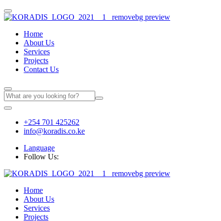
Home
About Us
Services
Projects
Contact Us
+254 701 425262
info@koradis.co.ke
Language
Follow Us:
Home
About Us
Services
Projects