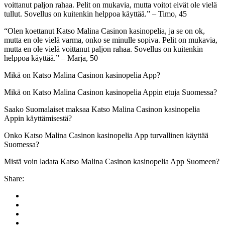
voittanut paljon rahaa. Pelit on mukavia, mutta voitot eivät ole vielä
tullut. Sovellus on kuitenkin helppoa käyttää.” – Timo, 45
“Olen koettanut Katso Malina Casinon kasinopelia, ja se on ok,
mutta en ole vielä varma, onko se minulle sopiva. Pelit on mukavia,
mutta en ole vielä voittanut paljon rahaa. Sovellus on kuitenkin
helppoa käyttää.” – Marja, 50
Mikä on Katso Malina Casinon kasinopelia App?
Mikä on Katso Malina Casinon kasinopelia Appin etuja Suomessa?
Saako Suomalaiset maksaa Katso Malina Casinon kasinopelia
Appin käyttämisestä?
Onko Katso Malina Casinon kasinopelia App turvallinen käyttää
Suomessa?
Mistä voin ladata Katso Malina Casinon kasinopelia App Suomeen?
Share: