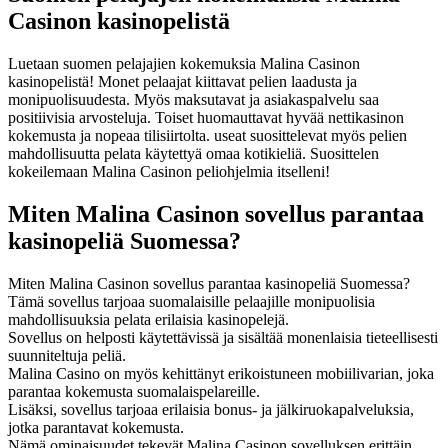
Casinon kasinopelistä
Luetaan suomen pelajajien kokemuksia Malina Casinon
kasinopelistä! Monet pelaajat kiittavat pelien laadusta ja
monipuolisuudesta. Myös maksutavat ja asiakaspalvelu saa
positiivisia arvosteluja. Toiset huomauttavat hyvää nettikasinon
kokemusta ja nopeaa tilisiirtolta. useat suosittelevat myös pelien
mahdollisuutta pelata käytettyä omaa kotikieliä. Suosittelen
kokeilemaan Malina Casinon peliohjelmia itselleni!
Miten Malina Casinon sovellus parantaa
kasinopeliä Suomessa?
Miten Malina Casinon sovellus parantaa kasinopeliä Suomessa?
Tämä sovellus tarjoaa suomalaisille pelaajille monipuolisia
mahdollisuuksia pelata erilaisia kasinopelejä.
Sovellus on helposti käytettävissä ja sisältää monenlaisia tieteellisesti
suunniteltuja peliä.
Malina Casino on myös kehittänyt erikoistuneen mobiilivarian, joka
parantaa kokemusta suomalaispelareille.
Lisäksi, sovellus tarjoaa erilaisia bonus- ja jälkiruokapalveluksia,
jotka parantavat kokemusta.
Nämä ominaisuudet tekevät Malina Casinon sovelluksen erittäin