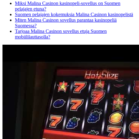
Miksi Malina Casinon kasinopeli-sovellus on Suomen
pelajajen etuna?
Suomen pelajajen kokemuksia Malina Casinon kasinopelistä
Miten Malina Casinon sovellus parantaa kasinopeliä
Suomessa?
Tarjoaa Malina Casinon sovellus etuja Suomen
mobiililauttasolla?