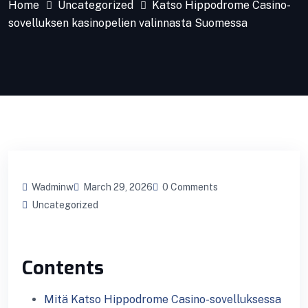
Home
Uncategorized
Katso Hippodrome Casino-
nel
sovelluksen kasinopelien valinnasta Suomessa
nel
nel
nel
nel
nel
Wadminw
March 29, 2026
0 Comments
Uncategorized
nel
nel
Contents
nel
Mitä Katso Hippodrome Casino-sovelluksessa
nel