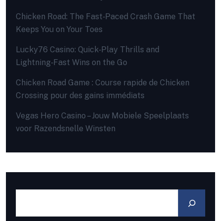
Chicken Road: The Fast‑Paced Crash Game That
Keeps You on Your Toes
Lucky76 Casino: Quick‑Play Thrills and
rum
Lightning‑Fast Wins on the Go
t
Chicken Road Game : Course rapide de Chicken
Crossing pour des gains immédiats
iş
Vegas Hero Casino – Jouw Mobiele Speelplaats
cort
voor Razendsnelle Winsten