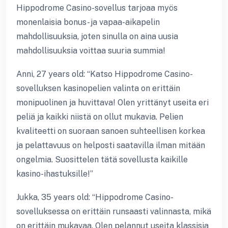
Hippodrome Casino-sovellus tarjoaa myös
nel
monenlaisia bonus- ja vapaa-aikapelin
nel
mahdollisuuksia, joten sinulla on aina uusia
mahdollisuuksia voittaa suuria summia!
nel
Anni, 27 years old: “Katso Hippodrome Casino-
sovelluksen kasinopelien valinta on erittäin
nel
monipuolinen ja huvittava! Olen yrittänyt useita eri
peliä ja kaikki niistä on ollut mukavia. Pelien
nel
kvaliteetti on suoraan sanoen suhteellisen korkea
ja pelattavuus on helposti saatavilla ilman mitään
nel
ongelmia. Suosittelen tätä sovellusta kaikille
nel
kasino-ihastuksille!”
nel
Jukka, 35 years old: “Hippodrome Casino-
sovelluksessa on erittäin runsaasti valinnasta, mikä
nel
on erittäin mukavaa. Olen pelannut useita klassisia