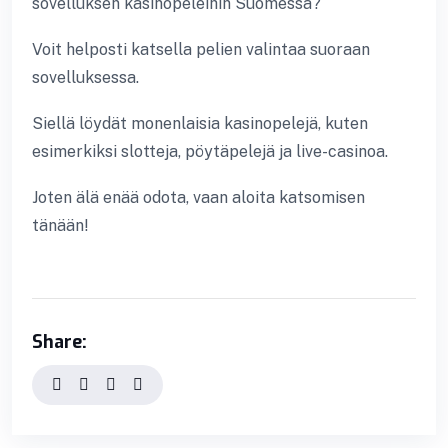
sovelluksen kasinopeleihin Suomessa?
anel
Voit helposti katsella pelien valintaa suoraan
sovelluksessa.
anel
Siellä löydät monenlaisia kasinopelejä, kuten
anel
esimerkiksi slotteja, pöytäpelejä ja live-casinoa.
anel
Joten älä enää odota, vaan aloita katsomisen
anel
tänään!
nel
ort
Share:
ort
ort