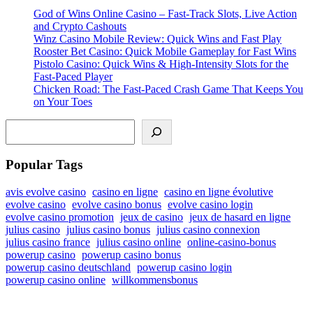
God of Wins Online Casino – Fast‑Track Slots, Live Action
and Crypto Cashouts
ayan
Winz Casino Mobile Review: Quick Wins and Fast Play
Rooster Bet Casino: Quick Mobile Gameplay for Fast Wins
Pistolo Casino: Quick Wins & High‑Intensity Slots for the
Fast‑Paced Player
Chicken Road: The Fast‑Paced Crash Game That Keeps You
on Your Toes
Search
Popular Tags
avis evolve casino
casino en ligne
casino en ligne évolutive
evolve casino
evolve casino bonus
evolve casino login
evolve casino promotion
jeux de casino
jeux de hasard en ligne
p3 downloader
julius casino
julius casino bonus
julius casino connexion
julius casino france
julius casino online
online-casino-bonus
powerup casino
powerup casino bonus
powerup casino deutschland
powerup casino login
powerup casino online
willkommensbonus