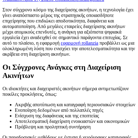
Στον σύγχρονο κόσμο της διαχείρισης ακινήτων, η τεχνολογία έχει
γίνει αναπόσπαστο μέρος της στρατηγικής οποιασδήποτε
επιχείρησης που επιδιώκει αποδοτικότητα, διαφάνεια και
αυτοματοποίηση. Από μεγάλες εταιρείες διαχείρισης ακινήτων
μέχρι ατομικούς επενδυτές, η ανάγκη για αξιόπιστα ψηφιακά
εργαλεία έχει αναδειχθεί σε σημαντικό παράγοντα επιτυχίας. Σε
αυτό το πλαίσιο, η εφαρμογή
εφαρμογή rollanzia
προβάλλει ως μια
ολοκληρωμένη λύση που ενισχύει την αποτελεσματικότητα και την
ακρίβεια στη διαχείριση ακινήτων.
Οι Σύγχρονες Ανάγκες στη Διαχείριση
Ακινήτων
Οι ιδιοκτήτες και διαχειριστές ακινήτων σήμερα αντιμετωπίζουν
ποικίλες προκλήσεις, όπως:
Ακριβής αποτύπωση και καταγραφή περιουσιακών στοιχείων
Ενοποίηση δεδομένων από πολλαπλές πηγές
Ενίσχυση της διαφάνειας και της εποπτείας
Αποτελεσματική διαχείριση ενοικιαστών και οικονομικών
Πρόβλεψη και προληπτική συντήρηση
Οι παραδοσιακές μεθόδους με έντυπα ή χειρόγραφες καταγραφές