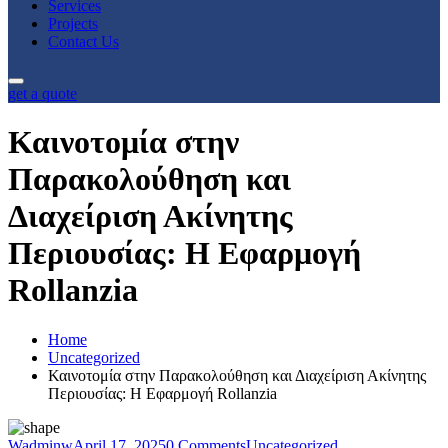
Services
Projects
Contact Us
get a quote
Καινοτομία στην
Παρακολούθηση και
Διαχείριση Ακίνητης
Περιουσίας: Η Εφαρμογή
Rollanzia
l
l
Home
Uncategorized
Καινοτομία στην Παρακολούθηση και Διαχείριση Ακίνητης
Περιουσίας: Η Εφαρμογή Rollanzia
Wadminw
April 17, 2025
0 Comments
Uncategorized