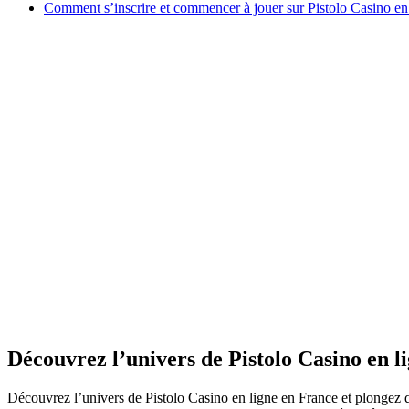
Comment s’inscrire et commencer à jouer sur Pistolo Casino en
Découvrez l’univers de Pistolo Casino en l
Découvrez l’univers de Pistolo Casino en ligne en France et plongez da