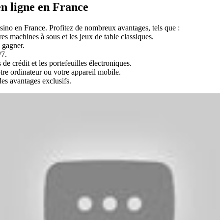
en ligne en France
sino en France. Profitez de nombreux avantages, tels que :
res machines à sous et les jeux de table classiques.
 gagner.
/7.
 de crédit et les portefeuilles électroniques.
tre ordinateur ou votre appareil mobile.
es avantages exclusifs.