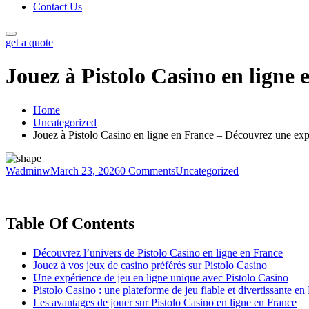
Contact Us
get a quote
Jouez à Pistolo Casino en ligne
Home
Uncategorized
Jouez à Pistolo Casino en ligne en France – Découvrez une exp
Wadminw
March 23, 2026
0 Comments
Uncategorized
Table Of Contents
Découvrez l’univers de Pistolo Casino en ligne en France
Jouez à vos jeux de casino préférés sur Pistolo Casino
Une expérience de jeu en ligne unique avec Pistolo Casino
Pistolo Casino : une plateforme de jeu fiable et divertissante en
Les avantages de jouer sur Pistolo Casino en ligne en France