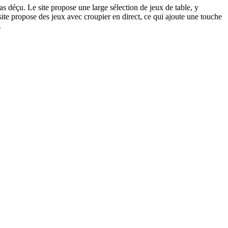
as déçu. Le site propose une large sélection de jeux de table, y
e site propose des jeux avec croupier en direct, ce qui ajoute une touche
.