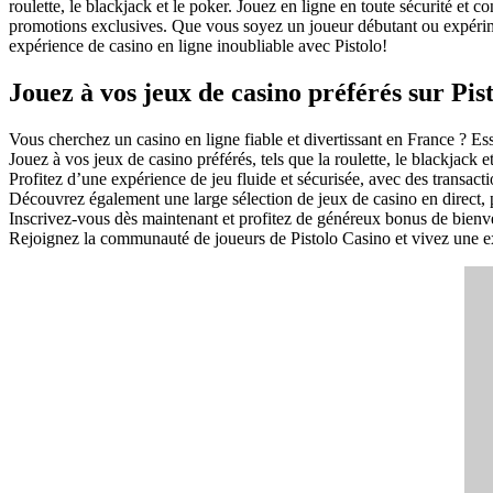
roulette, le blackjack et le poker. Jouez en ligne en toute sécurité et
promotions exclusives. Que vous soyez un joueur débutant ou expérime
expérience de casino en ligne inoubliable avec Pistolo!
Jouez à vos jeux de casino préférés sur Pis
Vous cherchez un casino en ligne fiable et divertissant en France ? Es
Jouez à vos jeux de casino préférés, tels que la roulette, le blackjack e
Profitez d’une expérience de jeu fluide et sécurisée, avec des transacti
Découvrez également une large sélection de jeux de casino en direct,
Inscrivez-vous dès maintenant et profitez de généreux bonus de bienv
Rejoignez la communauté de joueurs de Pistolo Casino et vivez une ex