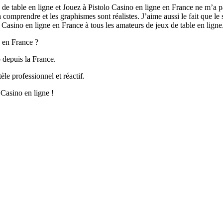
ux de table en ligne et Jouez à Pistolo Casino en ligne en France ne m’a p
 à comprendre et les graphismes sont réalistes. J’aime aussi le fait que l
asino en ligne en France à tous les amateurs de jeux de table en ligne
 en France ?
 depuis la France.
èle professionnel et réactif.
 Casino en ligne !