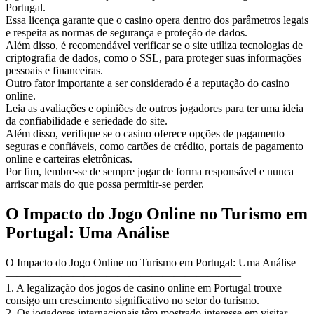
etvakti
Portugal.
Essa licença garante que o casino opera dentro dos parâmetros legais
etvole
e respeita as normas de segurança e proteção de dados.
Além disso, é recomendável verificar se o site utiliza tecnologias de
criptografia de dados, como o SSL, para proteger suas informações
pessoais e financeiras.
Outro fator importante a ser considerado é a reputação do casino
online.
Leia as avaliações e opiniões de outros jogadores para ter uma ideia
da confiabilidade e seriedade do site.
Além disso, verifique se o casino oferece opções de pagamento
seguras e confiáveis, como cartões de crédito, portais de pagamento
online e carteiras eletrônicas.
Por fim, lembre-se de sempre jogar de forma responsável e nunca
arriscar mais do que possa permitir-se perder.
O Impacto do Jogo Online no Turismo em
Portugal: Uma Análise
O Impacto do Jogo Online no Turismo em Portugal: Uma Análise
—————————————————————
1. A legalização dos jogos de casino online em Portugal trouxe
consigo um crescimento significativo no setor do turismo.
2. Os jogadores internacionais têm mostrado interesse em visitar