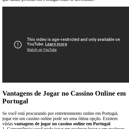
acklink
acklink panel
acklink panel
acklink panel
acklink
acklink
acklink
acklink panel
acklink panel
acklink
Vantagens de Jogar no Cassino Online em
Portugal
acklink
uy Hacklink
Se você está procurando por entretenimento online em Portugal,
jogar em um cassino online pode ser uma ótima opção. Existem
acklink
várias
vantagens de jogar no cassino online em Portugal
:
1. Conveniência: você pode jogar em qualquer lugar e em qualquer