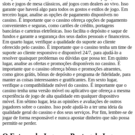
slots e jogos de mesa clássicos, até jogos com dealers ao vivo. Isso
acklink satın al
garante que haverá algo para todos os gostos e estilos de jogo. Em
terceiro lugar, analise as opções de pagamento disponíveis no
acklink Panel
cassino. É importante que o cassino ofereça opções de pagamento
convenientes e seguras, como cartões de crédito, portagens
acklink Panel
bancárias e carteiras eletrônicas. Isso facilita o depósito e saque de
fundos e garante a segurança dos seus dados pessoais e financeiros.
acklink Panel
Em quarto lugar, verifique a qualidade do suporte ao cliente
oferecido pelo cassino. É importante que o cassino tenha um time de
acklink Panel
suporte ao cliente responsivo e disponível 24/7, para ajudá-lo a
resolver quaisquer problemas ou dúvidas que possa ter. Em quinto
acklink Panel
lugar, analise as ofertas e promoções disponíveis no cassino. É
importante que o cassino ofereça bônus e promoções atraentes,
acklink Panel
como giros grátis, bônus de depósito e programa de fidelidade, para
acklink Panel
manter as coisas interessantes e gratificantes. Em sexto lugar,
verifique a compatibilidade móvel do cassino. É importante que o
acklink Panel
cassino tenha uma versão móvel ou aplicativo que ofereça a mesma
experiência de jogo de alta qualidade em qualquer dispositivo
acklink Panel
móvel. Em sétimo lugar, leia as opiniões e avaliações de outros
jogadores sobre o cassino. Isso pode ajudá-lo a ter uma ideia da
acklink Panel
qualidade geral do cassino e dos seus serviços. Por fim, lembre-se de
jogar de forma responsável e nunca apostar dinheiro que não possa
acklink panel
permitir-se perder.
nkara Escort