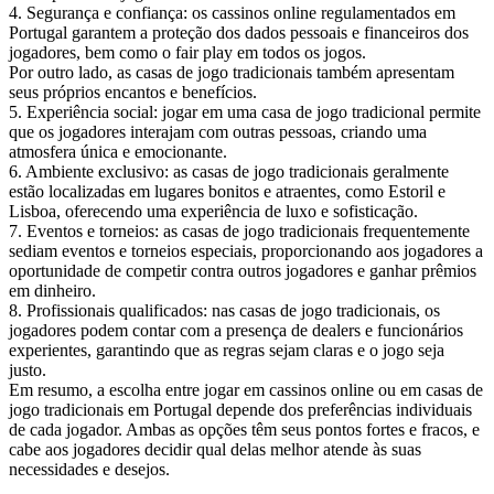
4. Segurança e confiança: os cassinos online regulamentados em
oliganbet
Portugal garantem a proteção dos dados pessoais e financeiros dos
acking Forum
jogadores, bem como o fair play em todos os jogos.
Por outro lado, as casas de jogo tradicionais também apresentam
ıbrıs escort
seus próprios encantos e benefícios.
5. Experiência social: jogar em uma casa de jogo tradicional permite
ojobet giriş
que os jogadores interajam com outras pessoas, criando uma
atmosfera única e emocionante.
apanca escort
6. Ambiente exclusivo: as casas de jogo tradicionais geralmente
estão localizadas em lugares bonitos e atraentes, como Estoril e
arsbahis
Lisboa, oferecendo uma experiência de luxo e sofisticação.
7. Eventos e torneios: as casas de jogo tradicionais frequentemente
oliganbet
sediam eventos e torneios especiais, proporcionando aos jogadores a
oportunidade de competir contra outros jogadores e ganhar prêmios
ojobet giriş
em dinheiro.
8. Profissionais qualificados: nas casas de jogo tradicionais, os
ixbet
jogadores podem contar com a presença de dealers e funcionários
experientes, garantindo que as regras sejam claras e o jogo seja
ojobet
justo.
arsbahis güncel giriş
Em resumo, a escolha entre jogar em cassinos online ou em casas de
jogo tradicionais em Portugal depende dos preferências individuais
ojobet giriş
de cada jogador. Ambas as opções têm seus pontos fortes e fracos, e
cabe aos jogadores decidir qual delas melhor atende às suas
ojobet
necessidades e desejos.