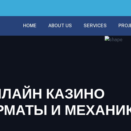
HOME
ABOUT US
SERVICES
PROJ
НЛАЙН КАЗИНО
МАТЫ И МЕХАНИ