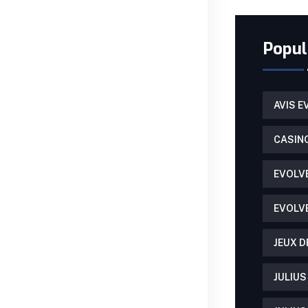
Popul
AVIS E
CASINO
EVOLV
EVOLV
JEUX D
JULIU