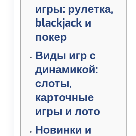
 panel
игры: рулетка,
 panel
blackjack и
 panel
покер
 panel
Виды игр с
 panel
динамикой:
 panel
слоты,
 panel
карточные
 panel
игры и лото
 panel
Новинки и
 panel