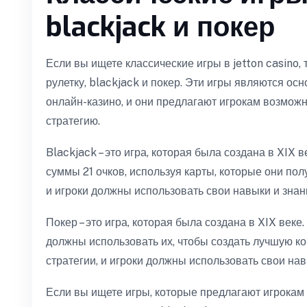
k
blackjack и покер
 satın al
Если вы ищете классические игры в jetton casino,
 panel
рулетку, blackjack и покер. Эти игры являются о
 panel
онлайн-казино, и они предлагают игрокам возможн
стратегию.
 panel
Blackjack – это игра, которая была создана в XIX 
 panel
суммы 21 очков, используя карты, которые они получ
и игроки должны использовать свои навыки и знани
 panel
Покер – это игра, которая была создана в XIX веке.
 panel
должны использовать их, чтобы создать лучшую ком
 panel
стратегии, и игроки должны использовать свои нав
 panel
Если вы ищете игры, которые предлагают игрокам