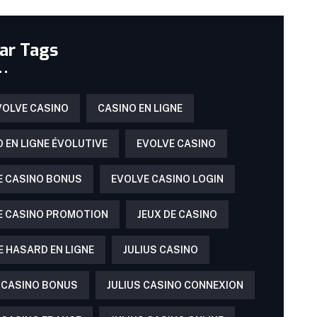
ar Tags
VOLVE CASINO
CASINO EN LIGNE
 EN LIGNE ÉVOLUTIVE
EVOLVE CASINO
E CASINO BONUS
EVOLVE CASINO LOGIN
E CASINO PROMOTION
JEUX DE CASINO
E HASARD EN LIGNE
JULIUS CASINO
S CASINO BONUS
JULIUS CASINO CONNEXION