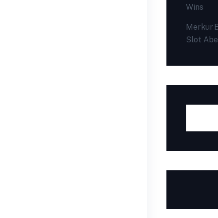
Wins
Merkur B
Slot Ab