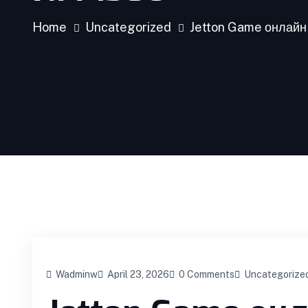
 panel
Home
Uncategorized
Jetton Game онлайн
 panel
 panel
 panel
 panel
 panel
 panel
 panel
 panel
Wadminw
April 23, 2026
0 Comments
Uncategorize
 panel