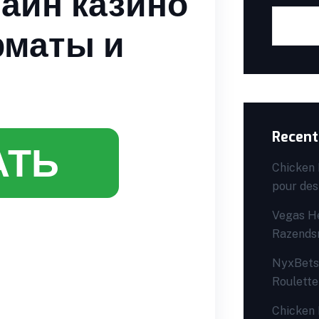
лайн казино
рматы и
Recent
АТЬ
Chicken 
pour des
Vegas He
Razends
NyxBets 
Roulette
Chicken 