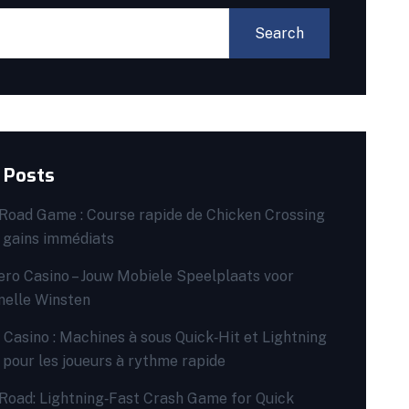
Search
 Posts
Road Game : Course rapide de Chicken Crossing
 gains immédiats
ro Casino – Jouw Mobiele Speelplaats voor
nelle Winsten
Casino : Machines à sous Quick‑Hit et Lightning
 pour les joueurs à rythme rapide
Road: Lightning‑Fast Crash Game for Quick