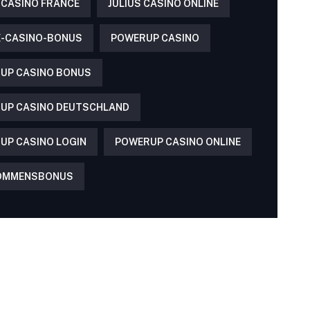
 CASINO FRANCE
JULIUS CASINO ONLINE
E-CASINO-BONUS
POWERUP CASINO
UP CASINO BONUS
UP CASINO DEUTSCHLAND
UP CASINO LOGIN
POWERUP CASINO ONLINE
OMMENSBONUS