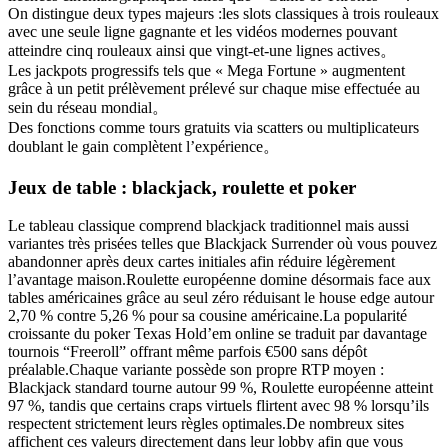
On distingue deux types majeurs :les slots classiques à trois rouleaux
avec une seule ligne gagnante et les vidéos modernes pouvant
atteindre cinq rouleaux ainsi que vingt‑et‑une lignes actives。
Les jackpots progressifs tels que « Mega Fortune » augmentent
grâce à un petit prélèvement prélevé sur chaque mise effectuée au
sein du réseau mondial。
Des fonctions comme tours gratuits via scatters ou multiplicateurs
doublant le gain complètent l’expérience。
Jeux de table : blackjack, roulette et poker
Le tableau classique comprend blackjack traditionnel mais aussi
variantes très prisées telles que Blackjack Surrender où vous pouvez
abandonner après deux cartes initiales afin réduire légèrement
l’avantage maison.Roulette européenne domine désormais face aux
tables américaines grâce au seul zéro réduisant le house edge autour
2,70 % contre 5,26 % pour sa cousine américaine.La popularité
croissante du poker Texas Hold’em online se traduit par davantage
tournois “Freeroll” offrant même parfois €500 sans dépôt
préalable.Chaque variante possède son propre RTP moyen :
Blackjack standard tourne autour 99 %, Roulette européenne atteint
97 %, tandis que certains craps virtuels flirtent avec 98 % lorsqu’ils
respectent strictement leurs règles optimales.De nombreux sites
affichent ces valeurs directement dans leur lobby afin que vous