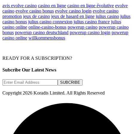
avis evolve casino
casino en ligne
casino en ligne évolutive
evolve
casino
evolve casino bonus
evolve casino login
evolve casino
promotion
jeux de casino
jeux de hasard en ligne
julius casino
julius
casino bonus
julius casino connexion
julius casino france
julius
casino online
online-casino-bonus
powerup casino
powerup casino
bonus
powerup casino deutschland
powerup casino login
powerup
casino online
willkommensbonus
READY FOR A SUBSCRIPTION?
Subcribe Our Latest News
SUBCRIBE
Copyright 2026 Koradis Limited. All Rights Reserved