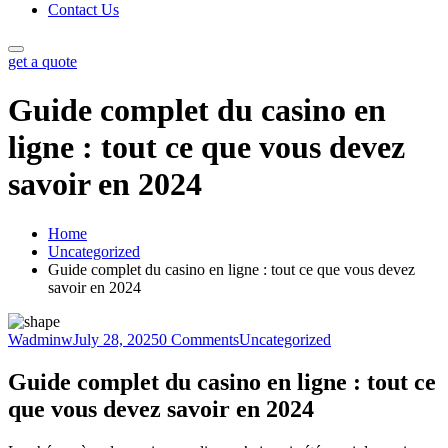
Contact Us
get a quote
Guide complet du casino en
ligne : tout ce que vous devez
savoir en 2024
Home
Uncategorized
Guide complet du casino en ligne : tout ce que vous devez
savoir en 2024
Wadminw
July 28, 2025
0 Comments
Uncategorized
Guide complet du casino en ligne : tout ce
que vous devez savoir en 2024