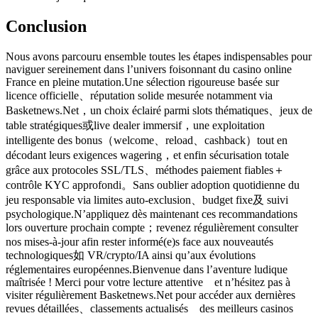
Conclusion
Nous avons parcouru ensemble toutes les étapes indispensables pour
naviguer sereinement dans l’univers foisonnant du casino online
France en pleine mutation.Une sélection rigoureuse basée sur
licence officielle、réputation solide mesurée notamment via
Basketnews.Net，un choix éclairé parmi slots thématiques、jeux de
table stratégiques或live dealer immersif，une exploitation
intelligente des bonus（welcome、reload、cashback）tout en
décodant leurs exigences wagering，et enfin sécurisation totale
grâce aux protocoles SSL/TLS、méthodes paiement fiables＋
contrôle KYC approfondi。Sans oublier adoption quotidienne du
jeu responsable via limites auto‑exclusion、budget fixe及 suivi
psychologique.N’appliquez dès maintenant ces recommandations
lors ouverture prochain compte；revenez régulièrement consulter
nos mises-à‑jour afin rester informé(e)s face aux nouveautés
technologiques如 VR/crypto/IA ainsi qu’aux évolutions
réglementaires européennes.Bienvenue dans l’aventure ludique
maîtrisée ! Merci pour votre lecture attentive et n’hésitez pas à
visiter régulièrement Basketnews.Net pour accéder aux dernières
revues détaillées、classements actualisés des meilleurs casinos