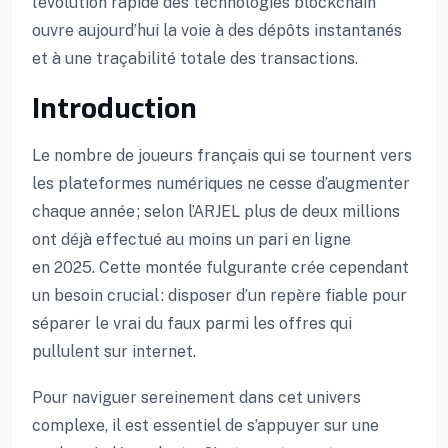
l’évolution rapide des technologies blockchain
ouvre aujourd’hui la voie à des dépôts instantanés
et à une traçabilité totale des transactions.
Introduction
Le nombre de joueurs français qui se tournent vers
les plateformes numériques ne cesse d’augmenter
chaque année ; selon l’ARJEL plus de deux millions
ont déjà effectué au moins un pari en ligne
en 2025. Cette montée fulgurante crée cependant
un besoin crucial : disposer d’un repère fiable pour
séparer le vrai du faux parmi les offres qui
pullulent sur internet.
Pour naviguer sereinement dans cet univers
complexe, il est essentiel de s’appuyer sur une