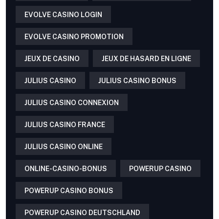
EVOLVE CASINO LOGIN
EVOLVE CASINO PROMOTION
JEUX DE CASINO
JEUX DE HASARD EN LIGNE
JULIUS CASINO
JULIUS CASINO BONUS
JULIUS CASINO CONNEXION
JULIUS CASINO FRANCE
JULIUS CASINO ONLINE
ONLINE-CASINO-BONUS
POWERUP CASINO
POWERUP CASINO BONUS
POWERUP CASINO DEUTSCHLAND