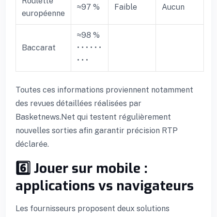
Roulette
≈97 %
Faible
Aucun
européenne
≈98 %
Baccarat
• • • • • •
• • •
Toutes ces informations proviennent notamment
des revues détaillées réalisées par
Basketnews.Net qui testent régulièrement
nouvelles sorties afin garantir précision RTP
déclarée.
6️⃣ Jouer sur mobile :
applications vs navigateurs
Les fournisseurs proposent deux solutions