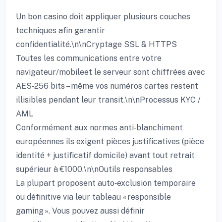
Un bon casino doit appliquer plusieurs couches
techniques afin garantir
confidentialité.\n\nCryptage SSL & HTTPS
Toutes les communications entre votre
navigateur/mobile​et le serveur sont chiffrées avec
AES‑256 bits – même vos numéros cartes restent
illisibles pendant leur transit.\n\nProcessus KYC /
AML
Conformément aux normes anti‑blanchiment
européennes ils exigent pièces justificatives (pièce
identité + justificatif domicile) avant tout retrait
supérieur à €1000.\n\nOutils responsables
La plupart proposent auto‑exclusion temporaire
ou définitive via leur tableau « responsible
gaming ». Vous pouvez aussi définir