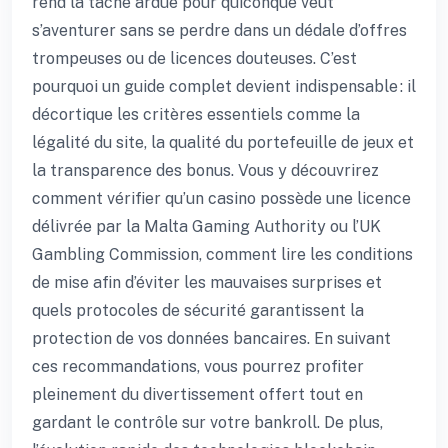
rend la tâche ardue pour quiconque veut
s’aventurer sans se perdre dans un dédale d’offres
trompeuses ou de licences douteuses. C’est
pourquoi un guide complet devient indispensable : il
décortique les critères essentiels comme la
légalité du site, la qualité du portefeuille de jeux et
la transparence des bonus. Vous y découvrirez
comment vérifier qu’un casino possède une licence
délivrée par la Malta Gaming Authority ou l’UK
Gambling Commission, comment lire les conditions
de mise afin d’éviter les mauvaises surprises et
quels protocoles de sécurité garantissent la
protection de vos données bancaires. En suivant
ces recommandations, vous pourrez profiter
pleinement du divertissement offert tout en
gardant le contrôle sur votre bankroll. De plus,