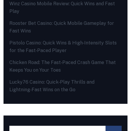
Winz Casino Mobile Review: Quick Wins and Fast
Play
Rooster Bet Casino: Quick Mobile Gameplay for
Fast Wins
Pistolo Casino: Quick Wins & High‑Intensity Slots
for the Fast‑Paced Player
Chicken Road: The Fast‑Paced Crash Game That
Keeps You on Your Toes
Lucky76 Casino: Quick‑Play Thrills and
Lightning‑Fast Wins on the Go