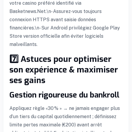
votre casino préféré identifié via
Basketnews.Net.\n- Assurez-vous toujours
connexion HTTPS avant saisie données
financières.\n- Sur Android privilégiez Google Play
Store version officielle afin éviter logiciels
malveillants.
7️⃣ Astuces pour optimiser
son expérience & maximiser
ses gains
Gestion rigoureuse du bankroll
Appliquez règle «30 % » → ne jamais engager plus
d’un tiers du capital quotidiennement ; définissez
limite pertes maximale (€200) avant arrêt