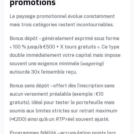
promotions
Le paysage promotionnel évolue constamment
mais trois catégories restent incontournables.
Bonus dépôt – généralement exprimé sous forme
« 100 % jusqu’à €500 + X tours gratuits ». Ce type
double immédiatement votre capital mais impose
souvent une exigence minimale (
wagering
)
autourde 30x l’ensemble reçu.
Bonus sans dépôt – offert dès l’inscription sans
aucun versement préalable (exemple : €10
gratuits). Idéal pour tester le portefeuille mais
soumis aux limites strictes sur retrait maximum
(<€200) ainsi qu’à un
RTP
réel souvent ajusté.
Programmes fidélité – accumulation points lors