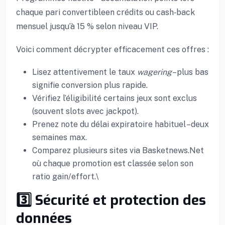
chaque pari convertibleen crédits ou cash‑back
mensuel jusqu’à 15 % selon niveau VIP.
Voici comment décrypter efficacement ces offres :
Lisez attentivement le taux
wagering
– plus bas
signifie conversion plus rapide.
Vérifiez l’éligibilité certains jeux sont exclus
(souvent slots avec jackpot).
Prenez note du délai expiratoire habituel – deux
semaines max.
Comparez plusieurs sites via Basketnews.Net
où chaque promotion est classée selon son
loader
ratio gain/effort.\
3️⃣ Sécurité et protection des
données