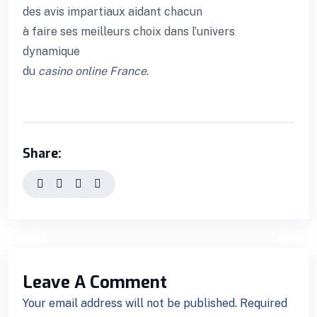
des avis impartiaux aidant chacun
à faire ses meilleurs choix dans l’univers
dynamique
du
casino online France
.
Share:
Leave A Comment
Your email address will not be published. Required