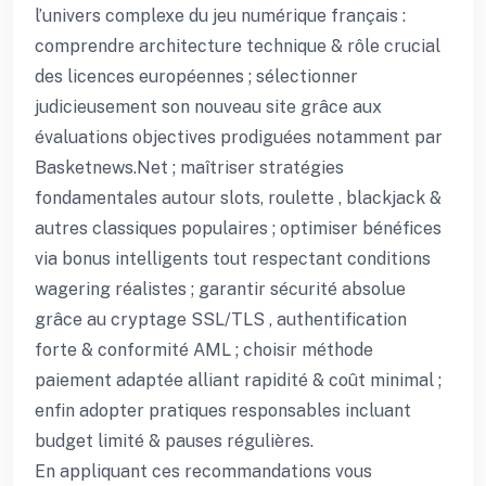
l’univers complexe du jeu numérique français :
comprendre architecture technique & rôle crucial
des licences européennes ; sélectionner
judicieusement son nouveau site grâce aux
évaluations objectives prodiguées notamment par
Basketnews.Net ; maîtriser stratégies
fondamentales autour slots, roulette , blackjack &
autres classiques populaires ; optimiser bénéfices
via bonus intelligents tout respectant conditions
wagering réalistes ; garantir sécurité absolue
grâce au cryptage SSL/TLS , authentification
forte & conformité AML ; choisir méthode
paiement adaptée alliant rapidité & coût minimal ;
enfin adopter pratiques responsables incluant
budget limité & pauses régulières.
En appliquant ces recommandations vous