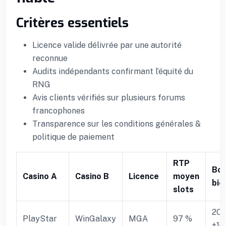
Critères essentiels
Licence valide délivrée par une autorité
reconnue
Audits indépendants confirmant l’équité du
RNG
Avis clients vérifiés sur plusieurs forums
francophones
Transparence sur les conditions générales &
politique de paiement
RTP
Bo
Casino A
Casino B
Licence
moyen
bie
slots
200
PlayStar
WinGalaxy
MGA
97 %
+10