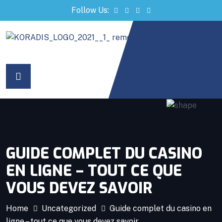
Follow Us:
GUIDE COMPLET DU CASINO
EN LIGNE – TOUT CE QUE
VOUS DEVEZ SAVOIR
Home
Uncategorized
Guide complet du casino en
ligne – tout ce que vous devez savoir