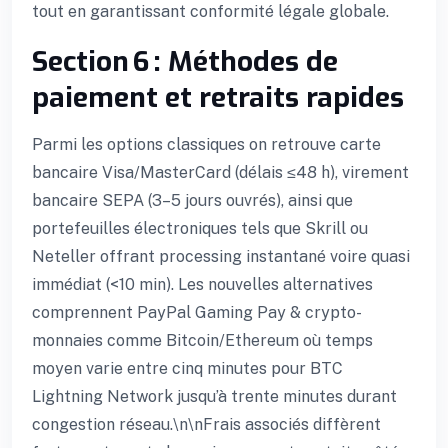
tout en garantissant conformité légale globale.
Section 6 : Méthodes de
paiement et retraits rapides
Parmi les options classiques on retrouve carte
bancaire Visa/MasterCard (délais ≤48 h), virement
bancaire SEPA (3–5 jours ouvrés), ainsi que
portefeuilles électroniques tels que Skrill ou
Neteller offrant processing instantané voire quasi
immédiat (<10 min). Les nouvelles alternatives
comprennent PayPal Gaming Pay & crypto-
monnaies comme Bitcoin/Ethereum où temps
moyen varie entre cinq minutes pour BTC
Lightning Network jusqu’à trente minutes durant
congestion réseau.\n\nFrais associés diffèrent