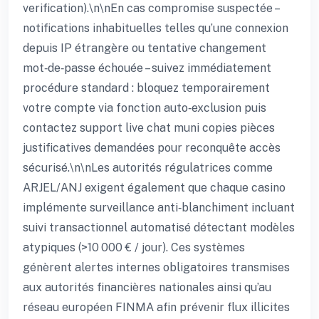
verification).\n\nEn cas compromise suspectée –
notifications inhabituelles telles qu’une connexion
depuis IP étrangère ou tentative changement
mot‑de‑passe échouée – suivez immédiatement
procédure standard : bloquez temporairement
votre compte via fonction auto‑exclusion puis
contactez support live chat muni copies pièces
justificatives demandées pour reconquête accès
sécurisé.\n\nLes autorités régulatrices comme
ARJEL/ANJ exigent également que chaque casino
implémente surveillance anti‑blanchiment incluant
suivi transactionnel automatisé détectant modèles
atypiques (>10 000 € / jour). Ces systèmes
génèrent alertes internes obligatoires transmises
aux autorités financières nationales ainsi qu’au
réseau européen FINMA afin prévenir flux illicites