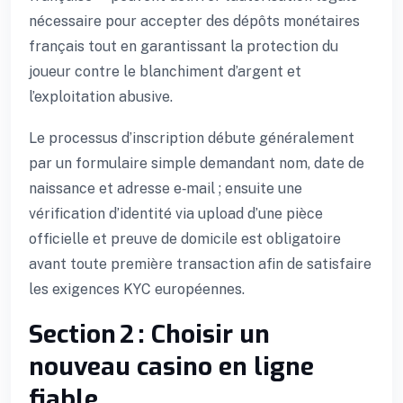
nécessaire pour accepter des dépôts monétaires
français tout en garantissant la protection du
joueur contre le blanchiment d’argent et
l’exploitation abusive.
Le processus d’inscription débute généralement
par un formulaire simple demandant nom, date de
naissance et adresse e‑mail ; ensuite une
vérification d’identité via upload d’une pièce
officielle et preuve de domicile est obligatoire
avant toute première transaction afin de satisfaire
les exigences KYC européennes.
Section 2 : Choisir un
nouveau casino en ligne
fiable