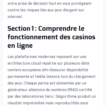
votre prise de décision tout en vous protégeant
contre les risques liés aux jeux d’argent sur
internet.
Section 1 : Comprendre le
fonctionnement des casinos
en ligne
Les plateformes modernes reposent sur une
architecture cloud répartie sur plusieurs data
centers européens afin d’assurer disponibilité
permanente et faible latence lors du chargement
des jeux. Chaque partie est alimentée par un
générateur aléatoire de nombres (RNG) certifié
par des laboratoires tiers ; l’algorithme produit un
résultat imprévisible mais reproductible sous