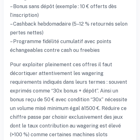
– Bonus sans dépôt (exemple : 10 € offerts dès
l’inscription)
– Cashback hebdomadaire (5–12 % retournés selon
pertes nettes)
– Programme fidélité cumulatif avec points
échangeables contre cash ou freebies
Pour exploiter pleinement ces offres il faut
décortiquer attentivement les wagering
requirements indiqués dans leurs termes : souvent
exprimés comme “30x bonus + dépôt”. Ainsi un
bonus reçu de 50 € avec condition “30x” nécessite
un volume misé minimum égal à​1500 €. Réduire ce
chiffre passe par choisir exclusivement des jeux
dont le taux contribution au wagering est élevé
(>100 %) comme certaines machines slots