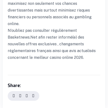
maximisez non seulement vos chances
divertissantes mais surtout minimisez risques
financiers ou personnels associés au gambling
online.
N’oubliez pas consulter régulièrement
Basketnews.Net afin rester informé(e) des
nouvelles offres exclusives , changements
réglementaires français ainsi que avis actualisés
concernant le meilleur casino online 2026.
Share: