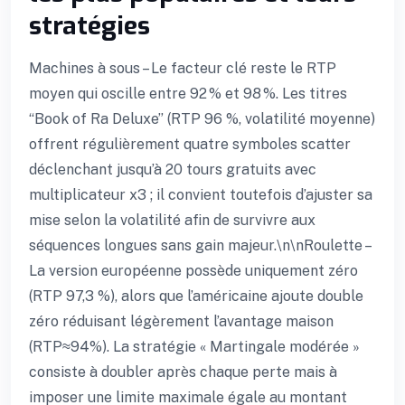
stratégies
Machines à sous – Le facteur clé reste le RTP
moyen qui oscille entre 92 % et 98 %. Les titres
“Book of Ra Deluxe” (RTP 96 %, volatilité moyenne)
offrent régulièrement quatre symboles scatter
déclenchant jusqu’à 20 tours gratuits avec
multiplicateur x3 ; il convient toutefois d’ajuster sa
mise selon la volatilité afin de survivre aux
séquences longues sans gain majeur.\n\nRoulette –
La version européenne possède uniquement zéro
(RTP 97,3 %), alors que l’américaine ajoute double
zéro réduisant légèrement l’avantage maison
(
RTP≈94%). La stratégie « Martingale modérée »
consiste à doubler après chaque perte mais à
imposer une limite maximale égale au montant