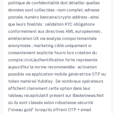
politique de confidentialité doit détailler quelles
données sont collectées – nom complet, adresse
postale, numéro bancaire/crypto address – ainsi
que leurs finalités : validation KYC obligatoire
conformément aux directives AML européennes ;
amélioration UX via analyse comportementale
anonymisée ; marketing ciblé uniquement si
consentement explicite fourni lors création du
compte.\n\nL’authentification forte représente
aujourd’hui la norme recommandée : activation
possible via application mobile génératrice OTP ou
token matériel YubiKey . De nombreux opérateurs
affichent clairement cette option dans leur
tableau récapitulatif présent sur Basketnews.Net
où ils sont classés selon robustesse sécurité
(“niveau gold” lorsqu’ils offrent OTP + email