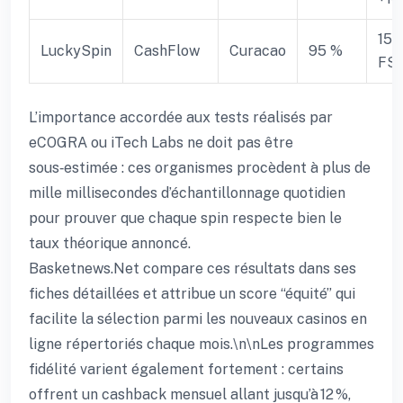
150
LuckySpin
CashFlow
Curacao
95 %
FS
L’importance accordée aux tests réalisés par
eCOGRA ou iTech Labs ne doit pas être
sous‑estimée : ces organismes procèdent à plus de
mille millisecondes d’échantillonnage quotidien
pour prouver que chaque spin respecte bien le
taux théorique annoncé.
Basketnews.Net compare ces résultats dans ses
fiches détaillées et attribue un score “équité” qui
facilite la sélection parmi les nouveaux casinos en
ligne répertoriés chaque mois.\n\nLes programmes
fidélité varient également fortement : certains
offrent un cashback mensuel allant jusqu’à 12 %,