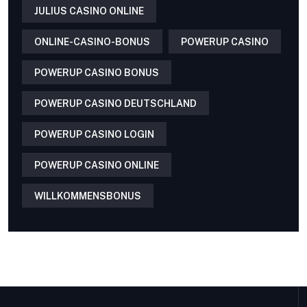
JULIUS CASINO ONLINE
ONLINE-CASINO-BONUS
POWERUP CASINO
POWERUP CASINO BONUS
POWERUP CASINO DEUTSCHLAND
POWERUP CASINO LOGIN
POWERUP CASINO ONLINE
WILLKOMMENSBONUS