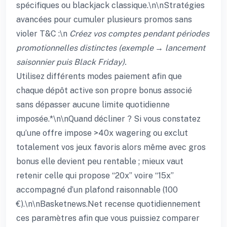
spécifiques ou blackjack classique.\n\nStratégies
avancées pour cumuler plusieurs promos sans
violer T&C :\n
Créez vos comptes pendant périodes
promotionnelles distinctes (exemple → lancement
saisonnier puis Black Friday).
Utilisez différents modes paiement afin que
chaque dépôt active son propre bonus associé
sans dépasser aucune limite quotidienne
imposée.*\n\nQuand décliner ? Si vous constatez
qu’une offre impose >40x wagering ou exclut
totalement vos jeux favoris alors même avec gros
bonus elle devient peu rentable ; mieux vaut
retenir celle qui propose “20x” voire “15x”
accompagné d’un plafond raisonnable (
100
€).\n\nBasketnews.Net recense quotidiennement
ces paramètres afin que vous puissiez comparer