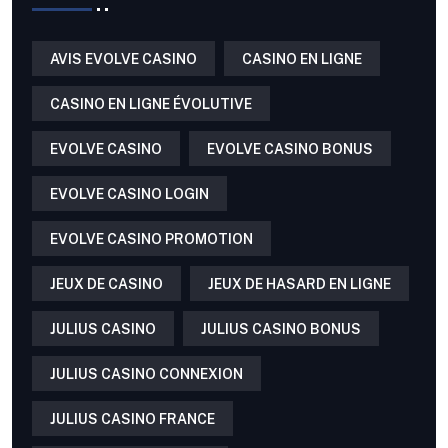
AVIS EVOLVE CASINO
CASINO EN LIGNE
CASINO EN LIGNE ÉVOLUTIVE
EVOLVE CASINO
EVOLVE CASINO BONUS
EVOLVE CASINO LOGIN
EVOLVE CASINO PROMOTION
JEUX DE CASINO
JEUX DE HASARD EN LIGNE
JULIUS CASINO
JULIUS CASINO BONUS
JULIUS CASINO CONNEXION
JULIUS CASINO FRANCE