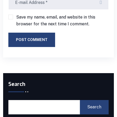
Save my name, email, and website in this
browser for the next time I comment.
POST COMMENT
Search
Search