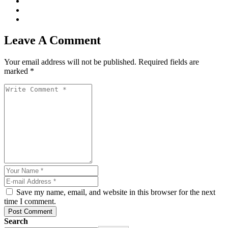
Leave A Comment
Your email address will not be published. Required fields are
marked *
Save my name, email, and website in this browser for the next
time I comment.
Post Comment
Search