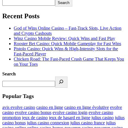
Search
Recent Posts
God of Wins Online Casino – Fast‑Track Slots, Live Action
and Crypto Cashouts
Winz Casino Mobile Review: Quick Wins and Fast Play
Rooster Bet Casino: Quick Mobile Gameplay for Fast Wins
Pistolo Casino: Quick Wins & High‑Intensity Slots for the
Fast‑Paced Player
Chicken Road: The Fast‑Paced Crash Game That Keeps You
on Your Toes
Search
Popular Tags
avis evolve casino
casino en ligne
casino en ligne évolutive
evolve
casino
evolve casino bonus
evolve casino login
evolve casino
promotion
jeux de casino
jeux de hasard en ligne
julius casino
julius
casino bonus
julius casino connexion
julius casino france
julius
casino online
online-casino-bonus
powerup casino
powerup casino