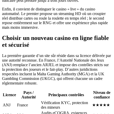
bancaire peut prendre jusqu’à trois jours ouvrés.
Enfin, il convient de distinguer le casino « live » du casino
automatisé. Le premier propose un streaming HD où un croupier
réel distribue cartes ou roule la roulette en temps réel ; le second
repose entièrement sur le RNG et offre une expérience plus rapide
mais moins immersive.
Choisir un nouveau casino en ligne fiable
et sécurisé
La première garantie d’un site sûr réside dans sa licence délivrée par
une autorité reconnue. En France, l’Autorité Nationale des Jeux
(ANJ) remplace l’ancien ARJEL et impose des contrôles stricts sur
la protection des joueurs et le fair‑play. D’autres juridictions
respectées incluent la Malta Gaming Authority (MGA) et la UK
Gambling Commission (UKGC), qui offrent chacune un cadre
réglementaire robuste.
Pays /
Niveau de
Licence
Principaux contrôles
Autorité
confiance
Vérification KYC, protection
ANJ
France
★★★★★
des mineurs
Audits eCOGRA, exigences