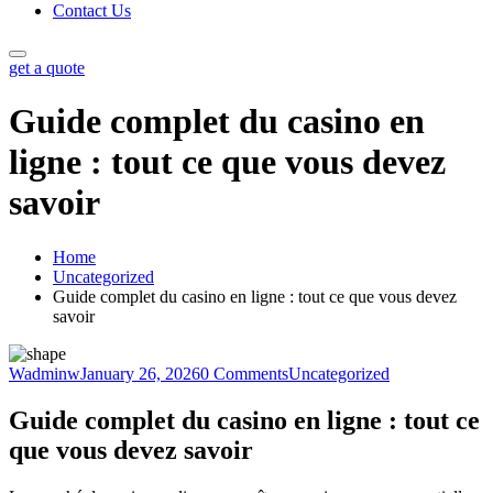
Contact Us
get a quote
Guide complet du casino en
ligne : tout ce que vous devez
savoir
Home
Uncategorized
Guide complet du casino en ligne : tout ce que vous devez
savoir
Wadminw
January 26, 2026
0 Comments
Uncategorized
Guide complet du casino en ligne : tout ce
que vous devez savoir