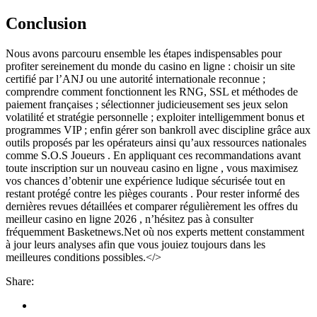
Conclusion
Nous avons parcouru ensemble les étapes indispensables pour
profiter sereinement du monde du casino en ligne : choisir un site
certifié par l’ANJ ou une autorité internationale reconnue ;
comprendre comment fonctionnent les RNG, SSL et méthodes de
paiement françaises ; sélectionner judicieusement ses jeux selon
volatilité et stratégie personnelle ; exploiter intelligemment bonus et
programmes VIP ; enfin gérer son bankroll avec discipline grâce aux
outils proposés par les opérateurs ainsi qu’aux ressources nationales
comme S.O.S Joueurs . En appliquant ces recommandations avant
toute inscription sur un nouveau casino en ligne , vous maximisez
vos chances d’obtenir une expérience ludique sécurisée tout en
restant protégé contre les pièges courants . Pour rester informé des
dernières revues détaillées et comparer régulièrement les offres du
meilleur casino en ligne 2026 , n’hésitez pas à consulter
fréquemment Basketnews.Net où nos experts mettent constamment
à jour leurs analyses afin que vous jouiez toujours dans les
meilleures conditions possibles.</>
Share: