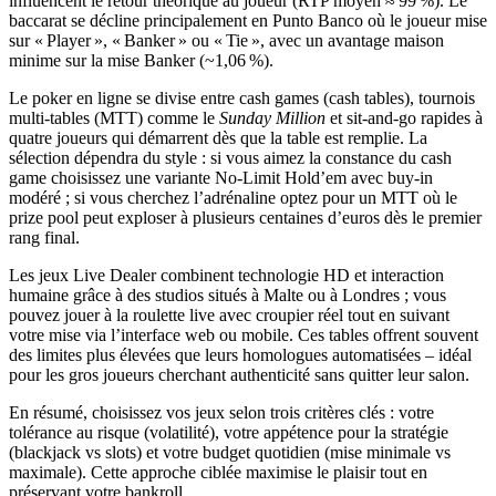
influencent le retour théorique au joueur (RTP moyen ≈ 99 %). Le
baccarat se décline principalement en Punto Banco où le joueur mise
sur « Player », « Banker » ou « Tie », avec un avantage maison
minime sur la mise Banker (~1,06 %).
Le poker en ligne se divise entre cash games (cash tables), tournois
multi‑tables (MTT) comme le
Sunday Million
et sit‑and‑go rapides à
quatre joueurs qui démarrent dès que la table est remplie. La
sélection dépendra du style : si vous aimez la constance du cash
game choisissez une variante No‑Limit Hold’em avec buy‑in
modéré ; si vous cherchez l’adrénaline optez pour un MTT où le
prize pool peut exploser à plusieurs centaines d’euros dès le premier
rang final.
Les jeux Live Dealer combinent technologie HD et interaction
humaine grâce à des studios situés à Malte ou à Londres ; vous
pouvez jouer à la roulette live avec croupier réel tout en suivant
votre mise via l’interface web ou mobile. Ces tables offrent souvent
des limites plus élevées que leurs homologues automatisées – idéal
pour les gros joueurs cherchant authenticité sans quitter leur salon.
En résumé, choisissez vos jeux selon trois critères clés : votre
tolérance au risque (volatilité), votre appétence pour la stratégie
(blackjack vs slots) et votre budget quotidien (mise minimale vs
maximale). Cette approche ciblée maximise le plaisir tout en
préservant votre bankroll.