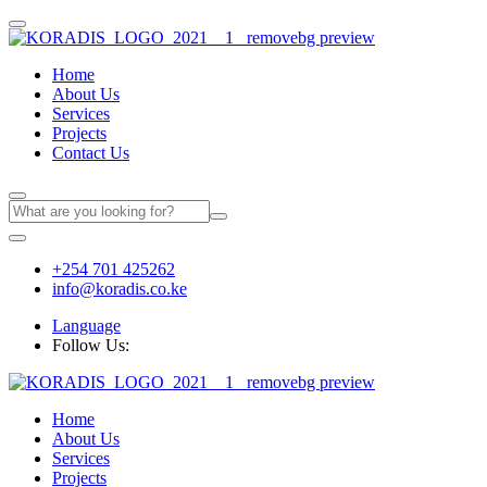
Home
About Us
Services
Projects
Contact Us
+254 701 425262
info@koradis.co.ke
Language
Follow Us:
Home
About Us
Services
Projects