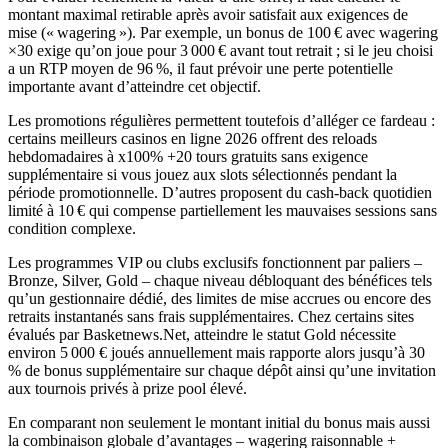
montant maximal retirable après avoir satisfait aux exigences de
mise (« wagering »). Par exemple, un bonus de 100 € avec wagering
×30 exige qu’on joue pour 3 000 € avant tout retrait ; si le jeu choisi
a un RTP moyen de 96 %, il faut prévoir une perte potentielle
importante avant d’atteindre cet objectif.
Les promotions régulières permettent toutefois d’alléger ce fardeau :
certains meilleurs casinos en ligne 2026 offrent des reloads
hebdomadaires à x100% +20 tours gratuits sans exigence
supplémentaire si vous jouez aux slots sélectionnés pendant la
période promotionnelle. D’autres proposent du cash‑back quotidien
limité à 10 € qui compense partiellement les mauvaises sessions sans
condition complexe.
Les programmes VIP ou clubs exclusifs fonctionnent par paliers –
Bronze, Silver, Gold – chaque niveau débloquant des bénéfices tels
qu’un gestionnaire dédié, des limites de mise accrues ou encore des
retraits instantanés sans frais supplémentaires. Chez certains sites
évalués par Basketnews.Net, atteindre le statut Gold nécessite
environ 5 000 € joués annuellement mais rapporte alors jusqu’à 30
% de bonus supplémentaire sur chaque dépôt ainsi qu’une invitation
aux tournois privés à prize pool élevé.
En comparant non seulement le montant initial du bonus mais aussi
la combinaison globale d’avantages – wagering raisonnable +