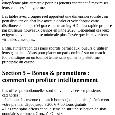
européenne plus attractive pour les joueurs cherchant à maximiser
leurs chances à long terme.
Les tables avec croupier réel apportent une dimension sociale : on
peut discuter via chat live avec le dealer et voir chaque carte
distribuée en temps réel grâce au streaming HD ultra‑rapide proposé
par plusieurs nouveaux casinos en ligne 2026. Cependant ces jeux
exigent souvent une mise minimale plus élevée que leurs versions
virtuelles classiques.
Enfin, l’intégration des paris sportifs permet aux joueurs d’utiliser
leurs gains immédiats pour placer un pari combiné sur un match
footballistique ou un tournoi tennis sans quitter la plateforme
principale du casino.
Section 5 – Bonus & promotions :
comment en profiter intelligemment
oader
Les offres promotionnelles sont souvent divisées en plusieurs
catégories :
– Le bonus bienvenue (« match bonus ») qui double généralement
votre premier dépôt jusqu’à 200 € + 50 tours gratuits
– Les free spins offerts chaque semaine sur une sélection de slots
populaires comme « Gonzo’s Quest »