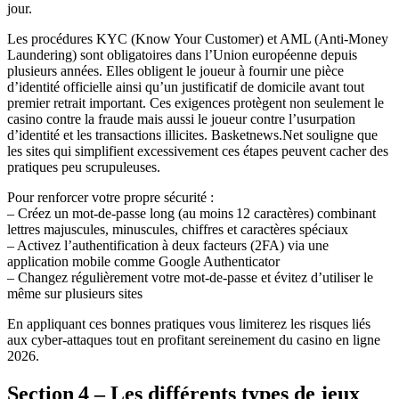
jour.
Les procédures KYC (Know Your Customer) et AML (Anti‑Money
Laundering) sont obligatoires dans l’Union européenne depuis
plusieurs années. Elles obligent le joueur à fournir une pièce
d’identité officielle ainsi qu’un justificatif de domicile avant tout
premier retrait important. Ces exigences protègent non seulement le
casino contre la fraude mais aussi le joueur contre l’usurpation
d’identité et les transactions illicites. Basketnews.Net souligne que
les sites qui simplifient excessivement ces étapes peuvent cacher des
pratiques peu scrupuleuses.
Pour renforcer votre propre sécurité :
– Créez un mot‑de‑passe long (au moins 12 caractères) combinant
lettres majuscules, minuscules, chiffres et caractères spéciaux
– Activez l’authentification à deux facteurs (2FA) via une
application mobile comme Google Authenticator
– Changez régulièrement votre mot‑de‑passe et évitez d’utiliser le
même sur plusieurs sites
En appliquant ces bonnes pratiques vous limiterez les risques liés
aux cyber‑attaques tout en profitant sereinement du casino en ligne
2026.
Section 4 – Les différents types de jeux