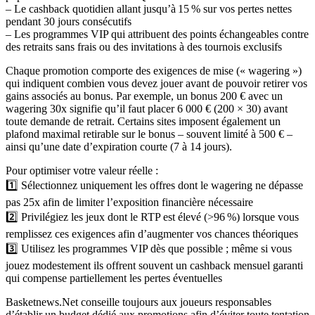
– Le cashback quotidien allant jusqu’à 15 % sur vos pertes nettes
pendant 30 jours consécutifs
– Les programmes VIP qui attribuent des points échangeables contre
des retraits sans frais ou des invitations à des tournois exclusifs
Chaque promotion comporte des exigences de mise (« wagering »)
qui indiquent combien vous devez jouer avant de pouvoir retirer vos
gains associés au bonus. Par exemple, un bonus 200 € avec un
wagering 30x signifie qu’il faut placer 6 000 € (200 × 30) avant
toute demande de retrait. Certains sites imposent également un
plafond maximal retirable sur le bonus – souvent limité à 500 € –
ainsi qu’une date d’expiration courte (7 à 14 jours).
Pour optimiser votre valeur réelle :
1️⃣ Sélectionnez uniquement les offres dont le wagering ne dépasse
pas 25x afin de limiter l’exposition financière nécessaire
2️⃣ Privilégiez les jeux dont le RTP est élevé (>96 %) lorsque vous
remplissez ces exigences afin d’augmenter vos chances théoriques
3️⃣ Utilisez les programmes VIP dès que possible ; même si vous
jouez modestement ils offrent souvent un cashback mensuel garanti
qui compense partiellement les pertes éventuelles
Basketnews.Net conseille toujours aux joueurs responsables
d’établir un budget dédié aux promotions afin d’éviter toute tentation