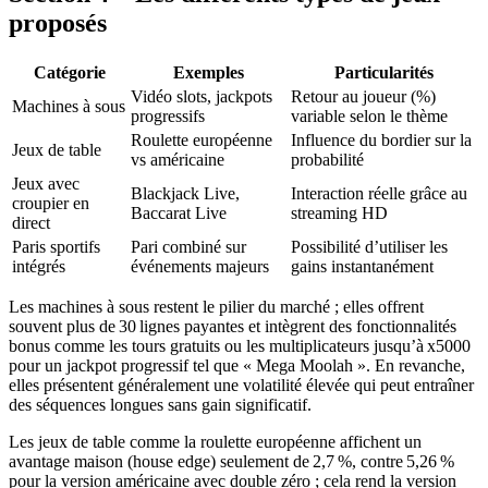
proposés
Catégorie
Exemples
Particularités
Vidéo slots, jackpots
Retour au joueur (%)
Machines à sous
progressifs
variable selon le thème
Roulette européenne
Influence du bordier sur la
Jeux de table
vs américaine
probabilité
Jeux avec
Blackjack Live,
Interaction réelle grâce au
croupier en
Baccarat Live
streaming HD
direct
Paris sportifs
Pari combiné sur
Possibilité d’utiliser les
intégrés
événements majeurs
gains instantanément
Les machines à sous restent le pilier du marché ; elles offrent
souvent plus de 30 lignes payantes et intègrent des fonctionnalités
bonus comme les tours gratuits ou les multiplicateurs jusqu’à x5000
pour un jackpot progressif tel que « Mega Moolah ». En revanche,
elles présentent généralement une volatilité élevée qui peut entraîner
des séquences longues sans gain significatif.
Les jeux de table comme la roulette européenne affichent un
avantage maison (house edge) seulement de 2,7 %, contre 5,26 %
pour la version américaine avec double zéro ; cela rend la version