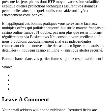
présenté les jeux phares dont RTP moyen varie selon volatilité ,
expliqué quelles protections techniques assurent vos données
personnelles ainsi que quels outils vous aideront à gérer
efficacement votre bankroll.
En appliquant ces bonnes pratiques vous serez armé face aux
multiples offres qui pullulent aujourd’hui sur le marché français du
casino online france . N’oubliez pas non plus que rester informé
régulièrement via Basketnews.Net constitue votre meilleur allié :
nous y publions quotidiennement analyses indépendantes
concernant chaque nouveau site de casino en ligne, comparaisons
détaillées (« nouveau casino en ligne ») ainsi que alertes sécurité.
Bonne chance dans vos parties futures – jouez responsablement !
Share:
Leave A Comment
Your email address will not be published. Required fields are