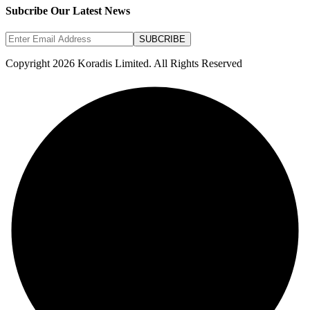
Subcribe Our Latest News
SUBCRIBE
Copyright 2026 Koradis Limited. All Rights Reserved