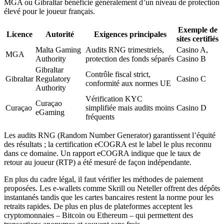
MGA ou Gibraltar bénéficie généralement d’un niveau de protection
élevé pour le joueur français.
Exemple de
Licence
Autorité
Exigences principales
sites certifiés
Malta Gaming
Audits RNG trimestriels,
Casino A,
MGA
Authority
protection des fonds séparés
Casino B
Gibraltar
Contrôle fiscal strict,
Gibraltar
Regulatory
Casino C
conformité aux normes UE
Authority
Vérification KYC
Curaçao
Curaçao
simplifiée mais audits moins
Casino D
eGaming
fréquents
Les audits RNG (Random Number Generator) garantissent l’équité
des résultats ; la certification eCOGRA est le label le plus reconnu
dans ce domaine. Un rapport eCOGRA indique que le taux de
retour au joueur (RTP) a été mesuré de façon indépendante.
En plus du cadre légal, il faut vérifier les méthodes de paiement
proposées. Les e‑wallets comme Skrill ou Neteller offrent des dépôts
instantanés tandis que les cartes bancaires restent la norme pour les
retraits rapides. De plus en plus de plateformes acceptent les
cryptomonnaies – Bitcoin ou Ethereum – qui permettent des