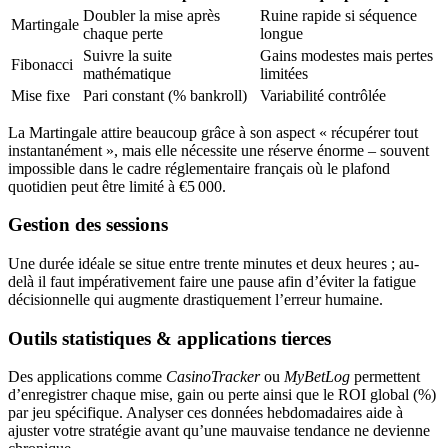
Doubler la mise après
Ruine rapide si séquence
Martingale
chaque perte
longue
Suivre la suite
Gains modestes mais pertes
Fibonacci
mathématique
limitées
Mise fixe
Pari constant (% bankroll)
Variabilité contrôlée
La Martingale attire beaucoup grâce à son aspect « récupérer tout
instantanément », mais elle nécessite une réserve énorme – souvent
impossible dans le cadre réglementaire français où le plafond
quotidien peut être limité à €5 000.
Gestion des sessions
Une durée idéale se situe entre trente minutes et deux heures ; au-
delà il faut impérativement faire une pause afin d’éviter la fatigue
décisionnelle qui augmente drastiquement l’erreur humaine.
Outils statistiques & applications tierces
Des applications comme
CasinoTracker
ou
MyBetLog
permettent
d’enregistrer chaque mise, gain ou perte ainsi que le ROI global (%)
par jeu spécifique. Analyser ces données hebdomadaires aide à
ajuster votre stratégie avant qu’une mauvaise tendance ne devienne