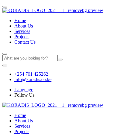
Home
About Us
Services
Projects
Contact Us
+254 701 425262
info@koradis.co.ke
Language
Follow Us:
Home
About Us
Services
Projects