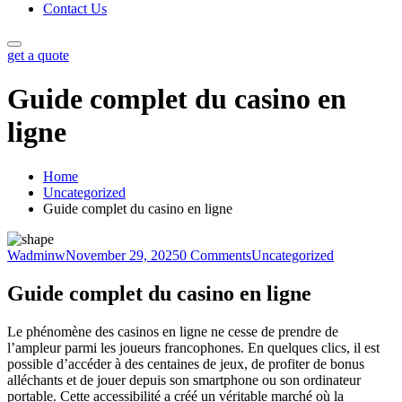
Contact Us
get a quote
Guide complet du casino en
ligne
Home
Uncategorized
Guide complet du casino en ligne
Wadminw
November 29, 2025
0 Comments
Uncategorized
Guide complet du casino en ligne
Le phénomène des casinos en ligne ne cesse de prendre de
l’ampleur parmi les joueurs francophones. En quelques clics, il est
possible d’accéder à des centaines de jeux, de profiter de bonus
alléchants et de jouer depuis son smartphone ou son ordinateur
portable. Cette accessibilité a créé un véritable marché où la