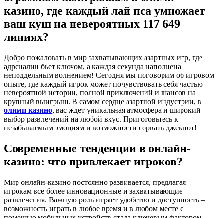
казино, где каждый лай пса умножает
ваш куш на невероятных 117 649
линиях?
Добро пожаловать в мир захватывающих азартных игр, где
адреналин бьет ключом, а каждая секунда наполнена
неподдельным волнением! Сегодня мы поговорим об игровом
опыте, где каждый игрок может почувствовать себя частью
невероятной истории, полной приключений и шансов на
крупный выигрыш. В самом сердце азартной индустрии, в
олимп казино
, вас ждет уникальная атмосфера и широкий
выбор развлечений на любой вкус. Приготовьтесь к
незабываемым эмоциям и возможности сорвать джекпот!
Современные тенденции в онлайн-
казино: что привлекает игроков?
Мир онлайн-казино постоянно развивается, предлагая
игрокам все более инновационные и захватывающие
развлечения. Важную роль играет удобство и доступность –
возможность играть в любое время и в любом месте с
помощью мобильных устройств стала ключевым фактором