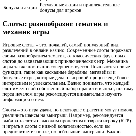
Регулярные акции и привлекательные
Бонусы и акции
бонусы для игроков
Слоты: разнообразие тематик и
механик игры
Игровые слоты – это, пожалуй, самый популярный вид
развлечений в онлайн-казино. Современные слоты поражают
своим разнообразием тематик, от классических фруктовых
слотов до захватывающих приключенческих игр. Механика
игры также постоянно совершенствуется. Появляются новые
функции, такие как каскадные барабаны, мегавейзы и
бонусные игры, которые делают игровой процесс еще более
интересным и увлекательным. Важно понимать, что каждый
слот имеет свой собственный набор правил и выплат, поэтому
перед началом игры рекомендуется внимательно изучить
информацию о нем.
Слоты – это игра удачи, но некоторые стратегии могут помочь
увеличить шансы на выигрыш. Например, рекомендуется
выбирать слоты с высоким процентом возврата игроку (RTP)
и играть в слоты с низкой волатильностью, если вы
предпочитаете частые, но небольшие выигрыши. Важно