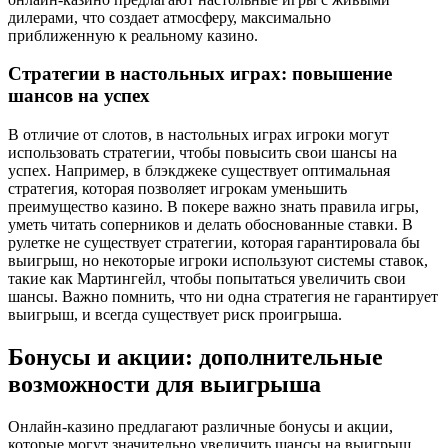
дилерами, что создает атмосферу, максимально
приближенную к реальному казино.
Стратегии в настольных играх: повышение
шансов на успех
В отличие от слотов, в настольных играх игроки могут
использовать стратегии, чтобы повысить свои шансы на
успех. Например, в блэкджеке существует оптимальная
стратегия, которая позволяет игрокам уменьшить
преимущество казино. В покере важно знать правила игры,
уметь читать соперников и делать обоснованные ставки. В
рулетке не существует стратегии, которая гарантировала бы
выигрыш, но некоторые игроки используют системы ставок,
такие как Мартингейл, чтобы попытаться увеличить свои
шансы. Важно помнить, что ни одна стратегия не гарантирует
выигрыш, и всегда существует риск проигрыша.
nloader
Бонусы и акции: дополнительные
возможности для выигрыша
Онлайн-казино предлагают различные бонусы и акции,
которые могут значительно увеличить шансы на выигрыш.