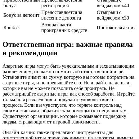
бонус
регистрацию
вейджером x40
Предоставляется за
Отыгрыш с
Бонус за депозит
внесение депозита
вейджером x30
Возврат части
Кэшбэк
Постоянная акция
проигранных средств
Ответственная игра: важные правила
и рекомендации
Азартные игры могут быть увлекательным и захватывающим
развлечением, но важно помнить об ответственной игре.
Установите лимит на сумму, которую вы готовы потратить на
азартные игры, и не превышайте его. Не играйте на деньги,
которые вы не можете позволить себе проиграть. Не
рассматривайте азартные игры как способ заработка. Играйте
только для развлечения и получайте удовольствие от
процесса. Если вы чувствуете, что теряете контроль над
своими ставками, обратитесь за помощью к специалистам.
Существуют организации, которые оказывают поддержку
людям, страдающим от игровой зависимости.
Онлайн-казино также предлагают инструменты для
ответственной игры, такие как лимиты на депозиты, лимиты