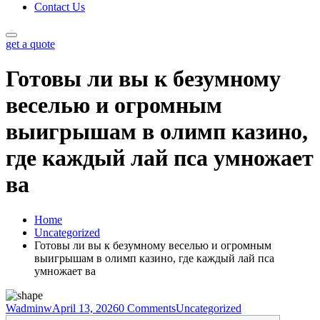
Contact Us
get a quote
Готовы ли вы к безумному
веселью и огромным
выигрышам в олимп казино,
где каждый лай пса умножает
ва
Home
Uncategorized
Готовы ли вы к безумному веселью и огромным
выигрышам в олимп казино, где каждый лай пса
умножает ва
Wadminw
April 13, 2026
0 Comments
Uncategorized