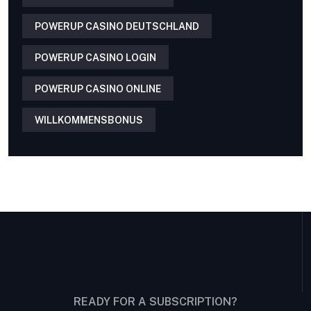
POWERUP CASINO DEUTSCHLAND
POWERUP CASINO LOGIN
POWERUP CASINO ONLINE
WILLKOMMENSBONUS
READY FOR A SUBSCRIPTION?