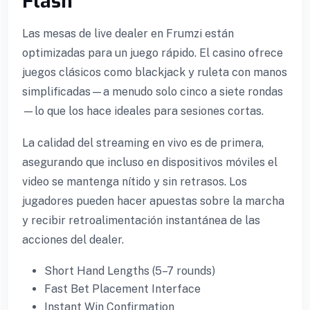
Flash
Las mesas de live dealer en Frumzi están
optimizadas para un juego rápido. El casino ofrece
juegos clásicos como blackjack y ruleta con manos
simplificadas—a menudo solo cinco a siete rondas
—lo que los hace ideales para sesiones cortas.
La calidad del streaming en vivo es de primera,
asegurando que incluso en dispositivos móviles el
video se mantenga nítido y sin retrasos. Los
jugadores pueden hacer apuestas sobre la marcha
y recibir retroalimentación instantánea de las
acciones del dealer.
Short Hand Lengths (5–7 rounds)
Fast Bet Placement Interface
Instant Win Confirmation