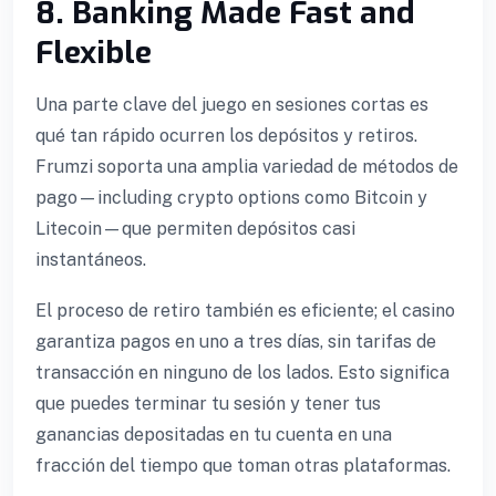
8. Banking Made Fast and
Flexible
l giriş
Una parte clave del juego en sesiones cortas es
qué tan rápido ocurren los depósitos y retiros.
Frumzi soporta una amplia variedad de métodos de
pago—including crypto options como Bitcoin y
Litecoin—que permiten depósitos casi
instantáneos.
El proceso de retiro también es eficiente; el casino
garantiza pagos en uno a tres días, sin tarifas de
transacción en ninguno de los lados. Esto significa
que puedes terminar tu sesión y tener tus
ganancias depositadas en tu cuenta en una
fracción del tiempo que toman otras plataformas.