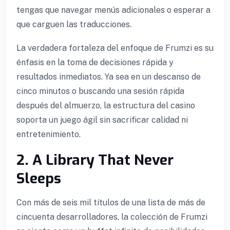
tengas que navegar menús adicionales o esperar a
que carguen las traducciones.
La verdadera fortaleza del enfoque de Frumzi es su
énfasis en la toma de decisiones rápida y
resultados inmediatos. Ya sea en un descanso de
cinco minutos o buscando una sesión rápida
después del almuerzo, la estructura del casino
soporta un juego ágil sin sacrificar calidad ni
entretenimiento.
2. A Library That Never
Sleeps
Con más de seis mil títulos de una lista de más de
cincuenta desarrolladores, la colección de Frumzi