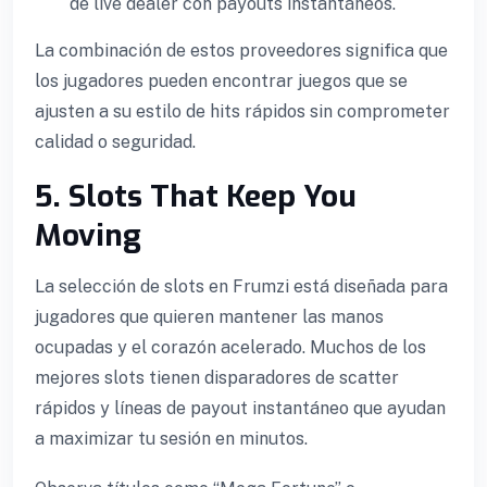
de live dealer con payouts instantáneos.
La combinación de estos proveedores significa que
los jugadores pueden encontrar juegos que se
ajusten a su estilo de hits rápidos sin comprometer
calidad o seguridad.
5. Slots That Keep You
Moving
La selección de slots en Frumzi está diseñada para
jugadores que quieren mantener las manos
ocupadas y el corazón acelerado. Muchos de los
mejores slots tienen disparadores de scatter
rápidos y líneas de payout instantáneo que ayudan
a maximizar tu sesión en minutos.