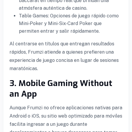
baccarat en tiempo real que brindan una
atmósfera auténtica de casino.
Table Games: Opciones de juego rápido como
Mini‑Poker y Mini‑Six‑Card Poker que
permiten entrar y salir rápidamente.
Al centrarse en títulos que entregan resultados
rápidos, Frumzi atiende a quienes prefieren una
experiencia de juego concisa en lugar de sesiones
maratónicas.
3. Mobile Gaming Without
an App
Aunque Frumzi no ofrece aplicaciones nativas para
Android o iOS, su sitio web optimizado para móviles
facilita ingresar a un juego durante