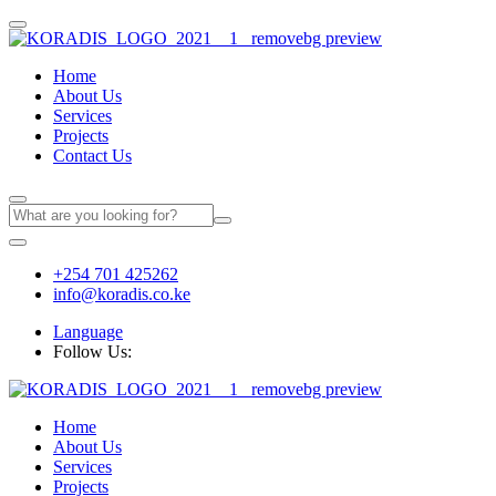
Home
About Us
Services
Projects
Contact Us
+254 701 425262
info@koradis.co.ke
Language
Follow Us:
Home
About Us
Services
Projects