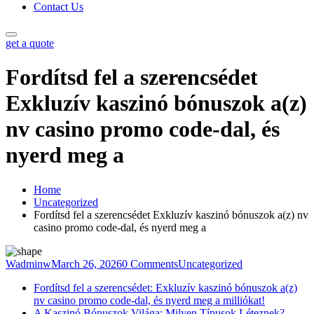
Contact Us
get a quote
Fordítsd fel a szerencsédet
Exkluzív kaszinó bónuszok a(z)
nv casino promo code-dal, és
nyerd meg a
Home
Uncategorized
Fordítsd fel a szerencsédet Exkluzív kaszinó bónuszok a(z) nv
casino promo code-dal, és nyerd meg a
Wadminw
March 26, 2026
0 Comments
Uncategorized
Fordítsd fel a szerencsédet: Exkluzív kaszinó bónuszok a(z)
nv casino promo code-dal, és nyerd meg a milliókat!
A Kaszinó Bónuszok Világa: Milyen Típusok Léteznek?