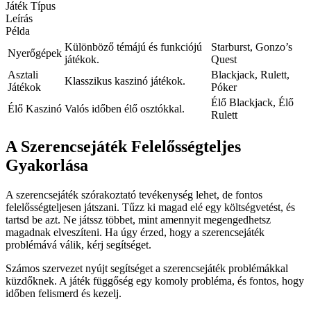
Játék Típus
Leírás
Példa
yan
Különböző témájú és funkciójú
Starburst, Gonzo’s
Nyerőgépek
játékok.
Quest
Asztali
Blackjack, Rulett,
Klasszikus kaszinó játékok.
Játékok
Póker
Élő Blackjack, Élő
Élő Kaszinó
Valós időben élő osztókkal.
Rulett
A Szerencsejáték Felelősségteljes
Gyakorlása
A szerencsejáték szórakoztató tevékenység lehet, de fontos
felelősségteljesen játszani. Tűzz ki magad elé egy költségvetést, és
tartsd be azt. Ne játssz többet, mint amennyit megengedhetsz
 downloader
magadnak elveszíteni. Ha úgy érzed, hogy a szerencsejáték
problémává válik, kérj segítséget.
Számos szervezet nyújt segítséget a szerencsejáték problémákkal
küzdőknek. A játék függőség egy komoly probléma, és fontos, hogy
időben felismerd és kezelj.