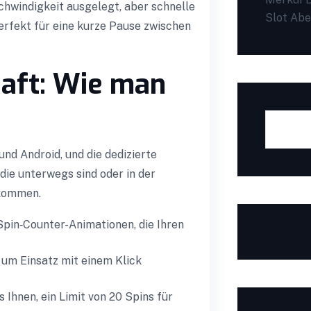
chwindigkeit ausgelegt, aber schnelle
Slot Ab
erfekt für eine kurze Pause zwischen
haft: Wie man
und Android, und die dedizierte
 die unterwegs sind oder in der
ekommen.
 Spin‑Counter-Animationen, die Ihren
 um Einsatz mit einem Klick
Ihnen, ein Limit von 20 Spins für