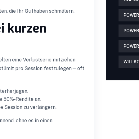
n, die Ihr Guthaben schmälern.
POWER
ei kurzen
POWER
POWER
elten eine Verlustserie mitziehen
WILLK
lustlimit pro Session festzulegen—oft
nterherjagen.
ne 50%‑Rendite an.
ie Session zu verlängern.
nnend, ohne es in einen