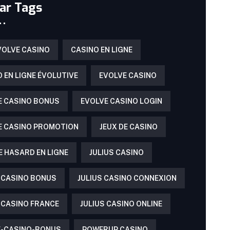
ar Tags
VOLVE CASINO
CASINO EN LIGNE
 EN LIGNE ÉVOLUTIVE
EVOLVE CASINO
E CASINO BONUS
EVOLVE CASINO LOGIN
E CASINO PROMOTION
JEUX DE CASINO
E HASARD EN LIGNE
JULIUS CASINO
S CASINO BONUS
JULIUS CASINO CONNEXION
 CASINO FRANCE
JULIUS CASINO ONLINE
E-CASINO-BONUS
POWERUP CASINO