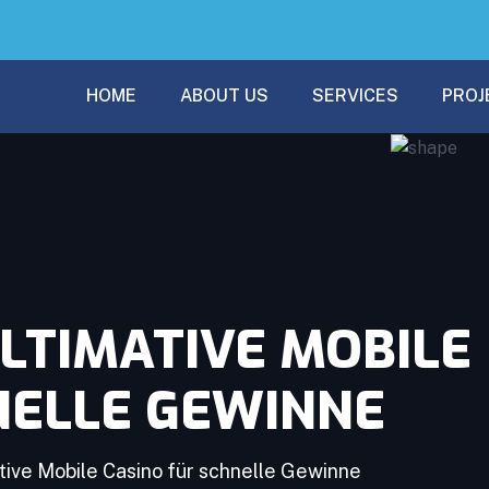
HOME
ABOUT US
SERVICES
PROJ
ULTIMATIVE MOBILE
NELLE GEWINNE
ative Mobile Casino für schnelle Gewinne