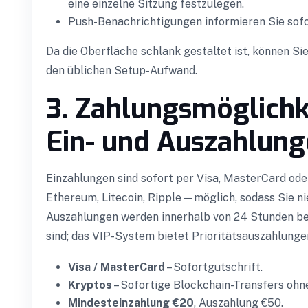
eine einzelne Sitzung festzulegen.
nk panel
Push-Benachrichtigungen informieren Sie sofo
nk panel
Da die Oberfläche schlank gestaltet ist, können Si
den üblichen Setup-Aufwand.
nk panel
3. Zahlungsmöglichk
nk panel
Ein- und Auszahlun
nk panel
ati
Einzahlungen sind sofort per Visa, MasterCard od
Ethereum, Litecoin, Ripple—möglich, sodass Sie ni
nk
Auszahlungen werden innerhalb von 24 Stunden be
nk Panel
sind; das VIP-System bietet Prioritätsauszahlunge
nk
Visa / MasterCard
– Sofortgutschrift.
Kryptos
– Sofortige Blockchain-Transfers ohn
nk Panel
Mindesteinzahlung €20
, Auszahlung €50.