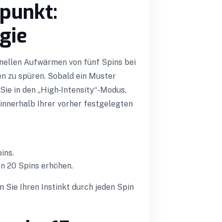
tpunkt:
gie
hnellen Aufwärmen von fünf Spins bei
n zu spüren. Sobald ein Muster
ie in den „High‑Intensity“-Modus,
 innerhalb Ihrer vorher festgelegten
ins.
en 20 Spins erhöhen.
n Sie Ihren Instinkt durch jeden Spin