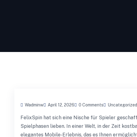
nk panel
nk panel
nk panel
nk panel
nk panel
nk panel
nk panel
Wadminw
April 12, 2026
0 Comments
Uncategorize
nk panel
FelixSpin hat sich eine Nische für Spieler geschaff
nk panel
Spielphasen lieben. In einer Welt, in der Zeit kostba
nk panel
elegantes Mobile-Erlebnis, das es Ihnen ermöglicht