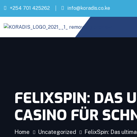
eks
+254 701 425262
info@koradis.co.ke
nk panel
nk panel
k paketleri
nk
nk
nk
FELIXSPIN: DAS 
nk
CASINO FÜR SCH
nk
nk panel
Home
Uncategorized
FelixSpin: Das ultim