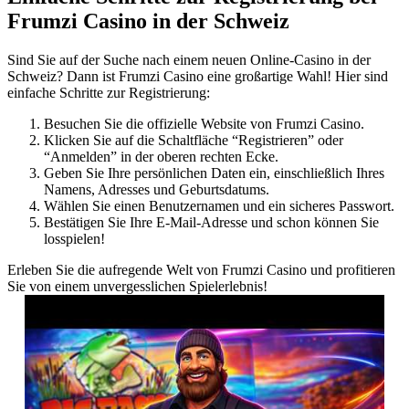
Frumzi Casino in der Schweiz
Sind Sie auf der Suche nach einem neuen Online-Casino in der
Schweiz? Dann ist Frumzi Casino eine großartige Wahl! Hier sind
einfache Schritte zur Registrierung:
Besuchen Sie die offizielle Website von Frumzi Casino.
Klicken Sie auf die Schaltfläche “Registrieren” oder
“Anmelden” in der oberen rechten Ecke.
Geben Sie Ihre persönlichen Daten ein, einschließlich Ihres
Namens, Adresses und Geburtsdatums.
Wählen Sie einen Benutzernamen und ein sicheres Passwort.
Bestätigen Sie Ihre E-Mail-Adresse und schon können Sie
losspielen!
Erleben Sie die aufregende Welt von Frumzi Casino und profitieren
Sie von einem unvergesslichen Spielerlebnis!