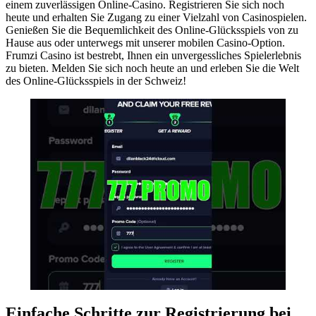
einem zuverlässigen Online-Casino. Registrieren Sie sich noch
heute und erhalten Sie Zugang zu einer Vielzahl von Casinospielen.
Genießen Sie die Bequemlichkeit des Online-Glücksspiels von zu
Hause aus oder unterwegs mit unserer mobilen Casino-Option.
Frumzi Casino ist bestrebt, Ihnen ein unvergessliches Spielerlebnis
zu bieten. Melden Sie sich noch heute an und erleben Sie die Welt
des Online-Glücksspiels in der Schweiz!
Einfache Schritte zur Registrierung bei