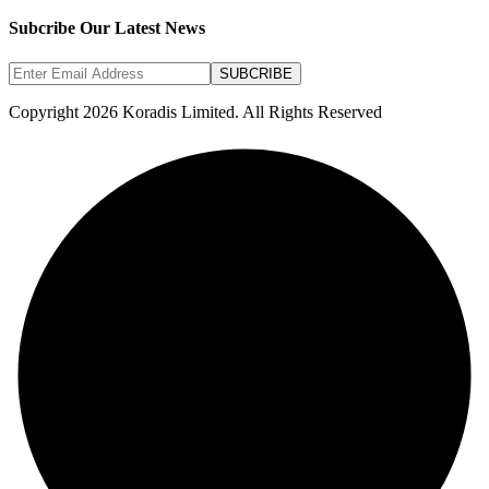
Subcribe Our Latest News
SUBCRIBE
Copyright 2026 Koradis Limited. All Rights Reserved