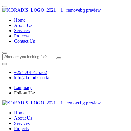
Home
About Us
Services
Projects
Contact Us
+254 701 425262
info@koradis.co.ke
Language
Follow Us:
Home
About Us
Services
Projects