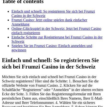
Table of contents
Einfach und schnell: So registrieren Sie sich bei Frumzi
Casino in der Schweiz
Frumzi Casino: Jetzt online spielen dank einfacher
Anmeldung
Online-Glücksspiel in der Schweiz: Jetzt bei Frumzi Casino
einfach registrieren
Einfache Schritte zur Registrierung bei Frumzi Casino in der
Schweiz
Spielen Sie im Frumzi Casino: Einfach anmelden und
gewinnen
Einfach und schnell: So registrieren Sie
sich bei Frumzi Casino in der Schweiz
Möchten Sie sich einfach und schnell bei Frumzi Casino in der
Schweiz registrieren? Hier sind die Schritte: 1. Besuchen Sie die
offizielle Website von Frumzi Casino. 2. Klicken Sie auf die
Schaltfläche “Registrieren” oder “Anmelden” in der oberen rechten
Ecke der Seite. 3. Füllen Sie das Registrierungsformular mit Ihren
persönlichen Daten aus, einschließlich Ihres Namens, Ihrer E-Mail-
Adresse und Ihrer Telefonnummer. 4. Wählen Sie ein sicheres
Passwort und bestätigen Sie Ihre Anmeldung. 5. Schon können Sie