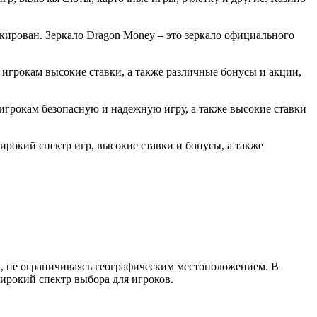
окирован. Зеркало Dragon Money – это зеркало официального
т игрокам высокие ставки, а также различные бонусы и акции,
 игрокам безопасную и надежную игру, а также высокие ставки
ирокий спектр игр, высокие ставки и бонусы, а также
а, не ограничиваясь географическим местоположением. В
ирокий спектр выбора для игроков.