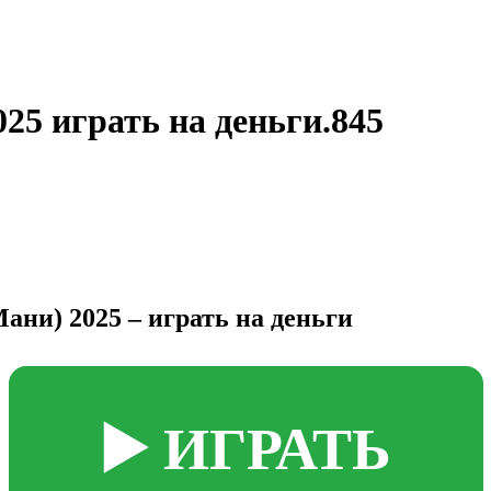
25 играть на деньги.845
ани) 2025 – играть на деньги
▶️ ИГРАТЬ