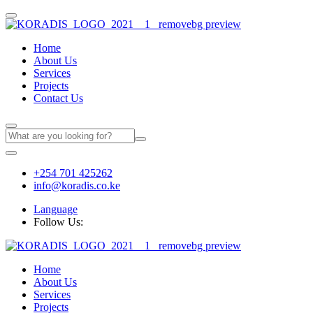
Home
About Us
Services
Projects
Contact Us
+254 701 425262
info@koradis.co.ke
Language
Follow Us:
Home
About Us
Services
Projects