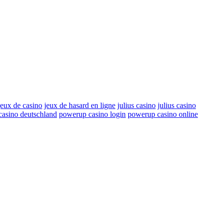
jeux de casino
jeux de hasard en ligne
julius casino
julius casino
asino deutschland
powerup casino login
powerup casino online