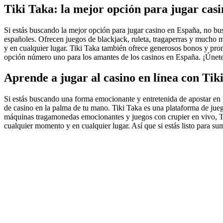
Tiki Taka: la mejor opción para jugar cas
Si estás buscando la mejor opción para jugar casino en España, no bus
españoles. Ofrecen juegos de blackjack, ruleta, tragaperras y mucho m
y en cualquier lugar. Tiki Taka también ofrece generosos bonos y pro
opción número uno para los amantes de los casinos en España. ¡Únete
Aprende a jugar al casino en línea con Ti
Si estás buscando una forma emocionante y entretenida de apostar en l
de casino en la palma de tu mano. Tiki Taka es una plataforma de jue
máquinas tragamonedas emocionantes y juegos con crupier en vivo, Tik
cualquier momento y en cualquier lugar. Así que si estás listo para s