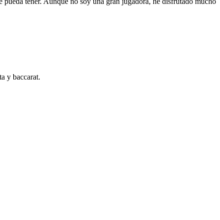
 que pueda tener. Aunque no soy una gran jugadora, he disfrutado mucho
ta y baccarat.