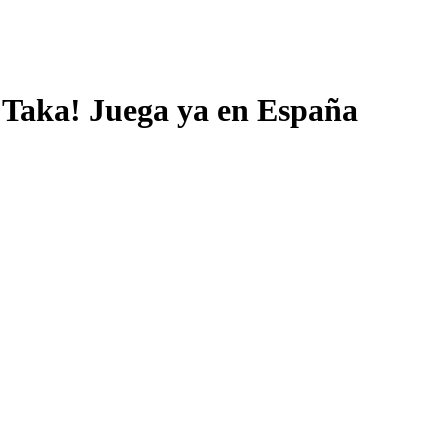
i Taka! Juega ya en España