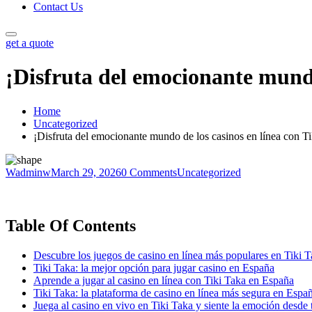
Contact Us
get a quote
¡Disfruta del emocionante mundo
Home
Uncategorized
¡Disfruta del emocionante mundo de los casinos en línea con T
Wadminw
March 29, 2026
0 Comments
Uncategorized
Table Of Contents
Descubre los juegos de casino en línea más populares en Tiki 
Tiki Taka: la mejor opción para jugar casino en España
Aprende a jugar al casino en línea con Tiki Taka en España
Tiki Taka: la plataforma de casino en línea más segura en Espa
Juega al casino en vivo en Tiki Taka y siente la emoción desde 