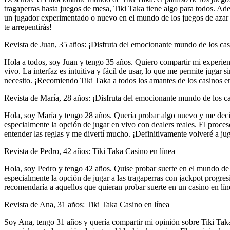
tragaperras hasta juegos de mesa, Tiki Taka tiene algo para todos. Ade
un jugador experimentado o nuevo en el mundo de los juegos de azar en
te arrepentirás!
Revista de Juan, 35 años: ¡Disfruta del emocionante mundo de los cas
Hola a todos, soy Juan y tengo 35 años. Quiero compartir mi experienc
vivo. La interfaz es intuitiva y fácil de usar, lo que me permite jugar
necesito. ¡Recomiendo Tiki Taka a todos los amantes de los casinos en
Revista de María, 28 años: ¡Disfruta del emocionante mundo de los ca
Hola, soy María y tengo 28 años. Quería probar algo nuevo y me decidí
especialmente la opción de jugar en vivo con dealers reales. El proces
entender las reglas y me divertí mucho. ¡Definitivamente volveré a ju
Revista de Pedro, 42 años: Tiki Taka Casino en línea
Hola, soy Pedro y tengo 42 años. Quise probar suerte en el mundo de 
especialmente la opción de jugar a las tragaperras con jackpot progre
recomendaría a aquellos que quieran probar suerte en un casino en lín
Revista de Ana, 31 años: Tiki Taka Casino en línea
Soy Ana, tengo 31 años y quería compartir mi opinión sobre Tiki Taka, 