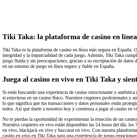
Tiki Taka: la plataforma de casino en lín
Tiki Taka es la plataforma de casino en línea más segura en España. O
integridad y la imparcialidad de cada juego. Además, Tiki Taka cumple
juego fluida y sin preocupaciones, gracias a su encriptación de datos 
en un entorno de juego en línea seguro y fiable en España.
Juega al casino en vivo en Tiki Taka y sien
Si estás buscando una experiencia de casino emocionante y auténtica
si estuvieras en un casino físico. Nuestros crupieres profesionales y a
lo que significa que tus transacciones y datos personales están prote
todos. Así que únete a nosotros hoy y comienza a jugar al casino en v
No te pierdas la oportunidad de experimentar la emoción de un casino 
Nuestros crupieres en vivo están disponibles las 24 horas del día, los
en vivo, blackjack en vivo y baccarat en vivo. Con nuestra plataforma 
casino en vivo en Tiki Taka para una experiencia de juego emocionant