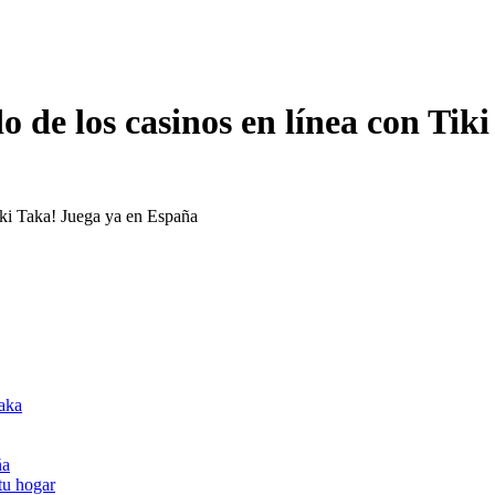
 de los casinos en línea con Tik
iki Taka! Juega ya en España
Taka
ña
tu hogar