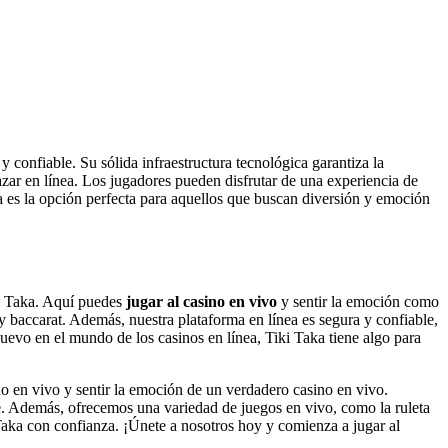
confiable. Su sólida infraestructura tecnológica garantiza la
zar en línea. Los jugadores pueden disfrutar de una experiencia de
ka es la opción perfecta para aquellos que buscan diversión y emoción
ki Taka. Aquí puedes
jugar al casino en vivo
y sentir la emoción como
 y baccarat. Además, nuestra plataforma en línea es segura y confiable,
uevo en el mundo de los casinos en línea, Tiki Taka tiene algo para
no en vivo y sentir la emoción de un verdadero casino en vivo.
ble. Además, ofrecemos una variedad de juegos en vivo, como la ruleta
 Taka con confianza. ¡Únete a nosotros hoy y comienza a jugar al